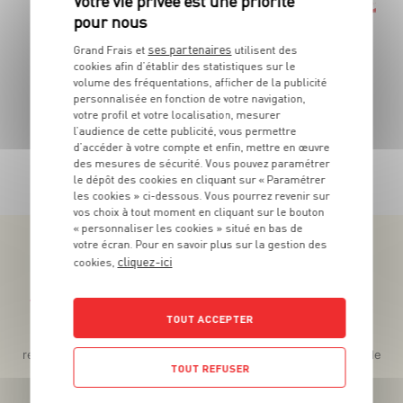
59
Le pot de 300g - Soit 8€63 le Kg
ses partenaires
Grand Frais et
utilisent des
cookies afin d’établir des statistiques sur le
volume des fréquentations, afficher de la publicité
personnalisée en fonction de votre navigation,
votre profil et votre localisation, mesurer
l’audience de cette publicité, vous permettre
d’accéder à votre compte et enfin, mettre en œuvre
TOUTES NOS PROMOTIONS
des mesures de sécurité. Vous pouvez paramétrer
le dépôt des cookies en cliquant sur « Paramétrer
les cookies » ci-dessous. Vous pourrez revenir sur
vos choix à tout moment en cliquant sur le bouton
« personnaliser les cookies » situé en bas de
votre écran. Pour en savoir plus sur la gestion des
cliquez-ici
cookies,
Téléchargez l’App pour profiter d’offres exclusives !
TOUT ACCEPTER
Des promos exclusives, des récompenses généreuses, des
recettes gourmandes, des jeux inédits... le tout dans une seule
TOUT REFUSER
app !