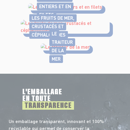
ENTIERS ET EN
FILETS
LES FRUITS DE MER,
CRUSTACÉS ET
LE
CÉPHALOPODES
TRAITEUR
DE LA
MER
L'EMBALLAGE
EN TOUTE
TRANSPARENCE
Un emballage transparent, innovant et 100%
recyclable qui permet de conserver la