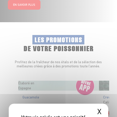
EN SAVOIR PLUS
LES PROMOTIONS
DE VOTRE POISSONNIER
Profitez de la fraîcheur de nos étals et de la sélection des
meilleures criées grâce à des promotions toute l’année.
Élaboré en
Élevées à
Espagne
Madagasca
Guacamole
Crevette
Calibre 
OFFRE APP
X
2
€