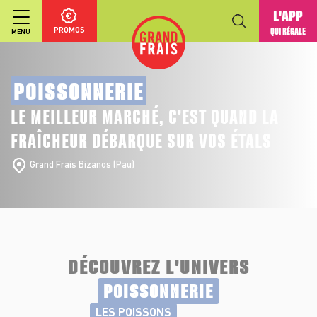
L'APP
PROMOS
QUI RÉGALE
MENU
POISSONNERIE
LE MEILLEUR MARCHÉ, C'EST QUAND LA
FRAÎCHEUR DÉBARQUE SUR VOS ÉTALS
Grand Frais Bizanos (Pau)
DÉCOUVREZ L'UNIVERS
POISSONNERIE
LES POISSONS