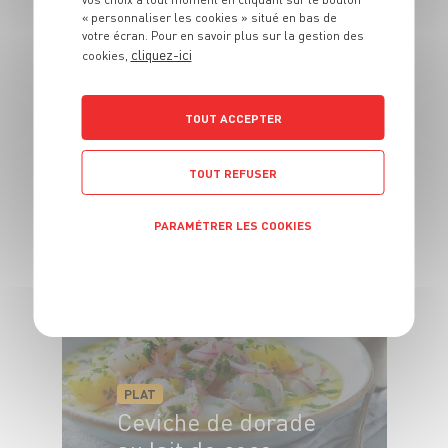
« personnaliser les cookies » situé en bas de
votre écran. Pour en savoir plus sur la gestion des
cliquez-ici
cookies,
TOUT ACCEPTER
PLAT
Fajitas au poulet
TOUT REFUSER
4 pers.
20 min
15 min
PARAMÉTRER LES COOKIES
POLITIQUE DE CONFIDENTIALITÉ
PLAT
Ceviche de dorade