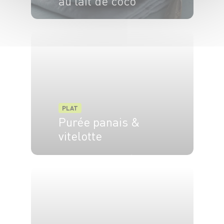
au lait de coco
4 pers.
30min
PLAT
Purée panais &
vitelotte
2 pers.
15 min
20 min