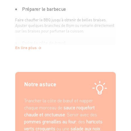
Préparer le barbecue
Faire chauffer le BBQ jusqu’à obtenir de belles braises.
Ajouter quelques branches de thym ou romarin directement
sur les braises pour parfumer la cuisson.
Cuire la côte de bœuf
En lire plus
Déposer la viande sur la grille et cuire environ
6 à 7 minutes
par face
pour une cuisson saignante. Adapter selon
l’épaisseur de la pièce et la cuisson désirée.
Laisser reposer 10 minutes sous papier alu après cuisson.
Saupoudrer de fleur de sel juste avant de servir.
Notre astuce
Préparer la sauce roquefort :
Dans une casserole à feu doux, faire fondre le beurre.
Trancher la côte de bœuf et napper
Ajouter la crème et porter à petite ébullition.
chaque morceau de
sauce roquefort
Incorporer le roquefort en morceaux, remuer jusqu’à fonte
complète.
chaude et onctueuse
. Servir avec des
Ajouter une pointe de moutarde si souhaité, puis poivrer.
pommes grenailles au four
, des
haricots
👉 Ne pas saler : le fromage s’en charge.
verts croquants
ou une
salade aux noix
.