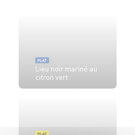
PLAT
Lieu noir mariné au
citron vert
4 pers.
20 min
1h
PLAT