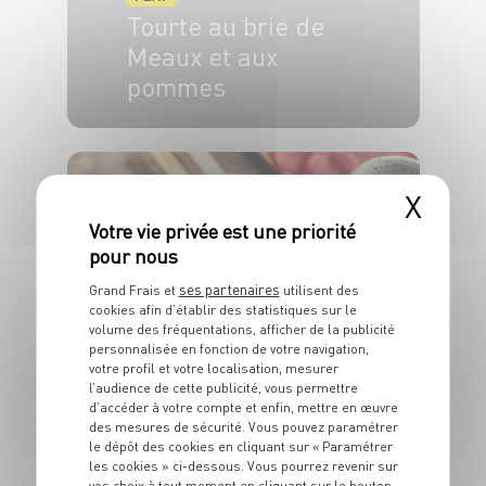
Tourte au brie de
Meaux et aux
pommes
4 pers.
1h
45 min
X
ses partenaires
Grand Frais et
utilisent des
PLAT
cookies afin d’établir des statistiques sur le
Yakitori au comté et
volume des fréquentations, afficher de la publicité
au carpaccio de
personnalisée en fonction de votre navigation,
votre profil et votre localisation, mesurer
boeuf
l’audience de cette publicité, vous permettre
d’accéder à votre compte et enfin, mettre en œuvre
des mesures de sécurité. Vous pouvez paramétrer
4 pers.
15 min
4 min
le dépôt des cookies en cliquant sur « Paramétrer
les cookies » ci-dessous. Vous pourrez revenir sur
vos choix à tout moment en cliquant sur le bouton