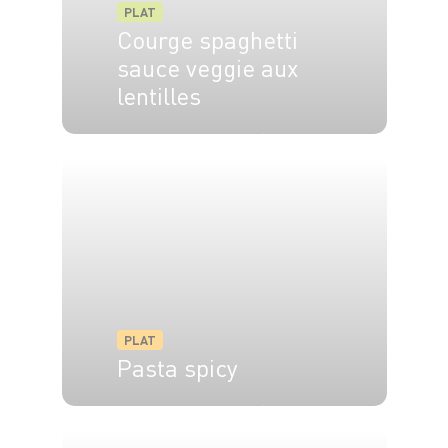
PLAT
Courge spaghetti
sauce veggie aux
lentilles
4 pers.
20 min
45 min
PLAT
Pasta spicy
4 pers.
15 min
20 min