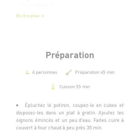
- Un peu de persil
- 150 g de farine
En lire plus
Préparation
6 personnes
Préparation 45 min
Cuisson 55 min
Épluchez le potiron, coupez-le en cubes et
disposez-les dans un plat à gratin. Ajoutez les
oignons émincés et un peu d'eau. Faites cuire à
couvert à four chaud à peu près 35 min.