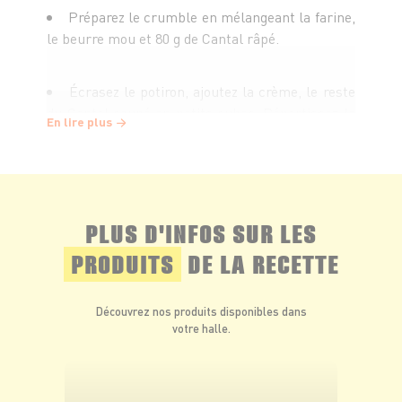
Préparez le crumble en mélangeant la farine,
le beurre mou et 80 g de Cantal râpé.
Écrasez le potiron, ajoutez la crème, le reste
du Cantal coupé en petits cubes. Répartissez le
En lire plus
crumble et parsemez de persil haché.
Remettez à gratiner environ 20 min.
PLUS D'INFOS SUR LES
Quand la croûte est bien dorée, servez
PRODUITS
DE LA RECETTE
aussitôt.
Découvrez nos produits disponibles dans
votre halle.