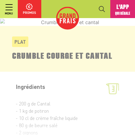
L'APP
PROMOS
QUI RÉGALE
MENU
PLAT
CRUMBLE COURGE ET CANTAL
Ingrédients
- 200 g de Cantal
- 1 kg de potiron
- 10 cl de crème fraîche liquide
- 80 g de beurre salé
- 2 oignons