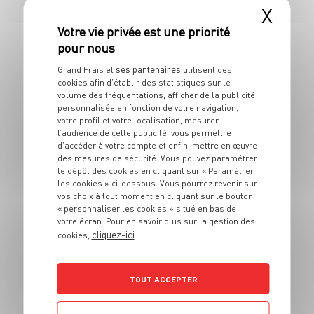
X
Mont-d’or chaud
4 pers.
40 min
30 min
ses partenaires
Grand Frais et
utilisent des
cookies afin d’établir des statistiques sur le
volume des fréquentations, afficher de la publicité
personnalisée en fonction de votre navigation,
votre profil et votre localisation, mesurer
l’audience de cette publicité, vous permettre
d’accéder à votre compte et enfin, mettre en œuvre
PLAT
des mesures de sécurité. Vous pouvez paramétrer
Poulet fermier au
le dépôt des cookies en cliquant sur « Paramétrer
curry et pommes du
les cookies » ci-dessous. Vous pourrez revenir sur
vos choix à tout moment en cliquant sur le bouton
Limousin
« personnaliser les cookies » situé en bas de
votre écran. Pour en savoir plus sur la gestion des
cliquez-ici
cookies,
6 pers.
30 min
20 min
TOUT ACCEPTER