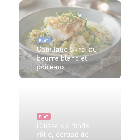
PLAT
Cabillaud Skrei au
beurre blanc et
poireaux
4 pers.
20 min
25 min
PLAT
Cuisse de dinde
rôtie, écrasé de