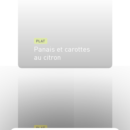
PLAT
Panais et carottes
au citron
4 pers.
15 min
40 min
PLAT