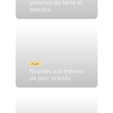
pommes de terre et
brocolis
4 pers.
15 min
1h
PLAT
Nouilles aux travers
de porc braisés
4 pers.
2h