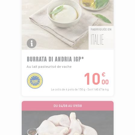
FABRIQUÉE EN
ITALIE
BURRATA DI ANDRIA IGP*
Au lait pasteurisé de vache
10
€
00
Le colis de 4 pots de 150 g - Soit 16€67 le kg
DU 04/08 AU 09/08