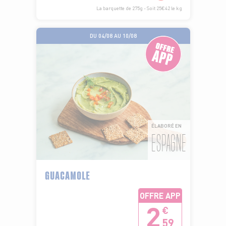
La barquette de 275g - Soit 25€42 le kg
DU 04/08 AU 10/08
ÉLABORÉ EN
ESPAGNE
GUACAMOLE
OFFRE APP
2
€
59