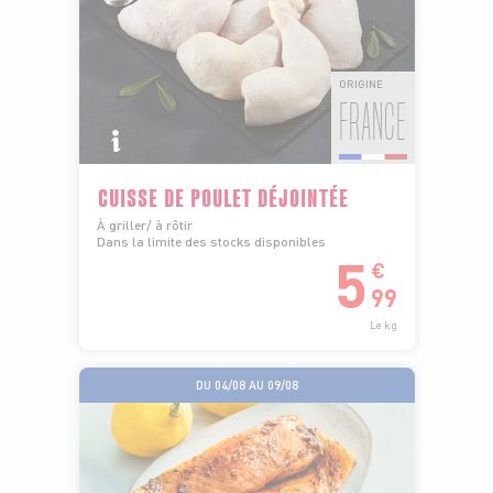
ORIGINE
FRANCE
CUISSE DE POULET DÉJOINTÉE
À griller/ à rôtir
Dans la limite des stocks disponibles
5
€
99
Le kg
DU 04/08 AU 09/08