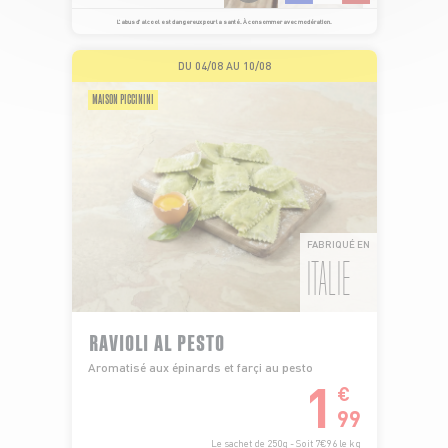
L’abus d’alcool est dangereux pour la santé. À consommer avec modération.
DU 04/08 AU 10/08
MAISON PICCININI
FABRIQUÉ EN
ITALIE
RAVIOLI AL PESTO
Aromatisé aux épinards et farçi au pesto
1
€
99
Le sachet de 250g - Soit 7€96 le kg