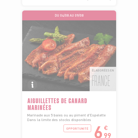
DU 04/08 AU 09/08
ÉLABORÉES EN
FRANCE
AIGUILLETTES DE CANARD
MARINÉES
Marinade aux 5 baies ou au piment d'Espelette
Dans la limite des stocks disponibles
6
€
OPPORTUNITÉ
99