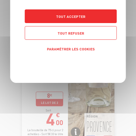
TOUT ACCEPTER
TOUT REFUSER
PARAMÉTRER LES COOKIES
POLITIQUE DE CONFIDENTIALITÉ
8
€
LE LOT DE 2
4
Soit
€
RÉGION
00
PROVENCE
La bouteille de 75 cl pour 2
achetées - Soit 5€33 le litre