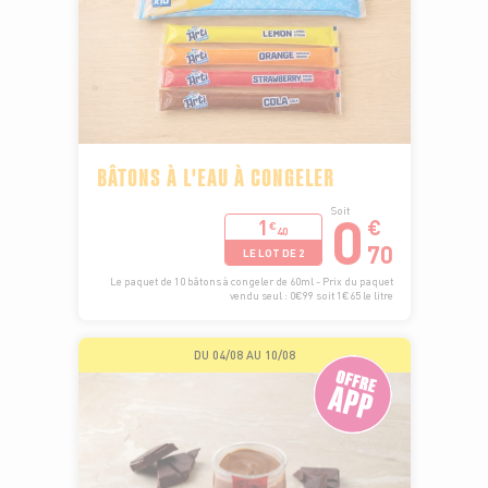
BÂTONS À L'EAU À CONGELER
0
Soit
1
€
€
40
70
LE LOT DE 2
Le paquet de 10 bâtons à congeler de 60ml - Prix du paquet
vendu seul : 0€99 soit 1€65 le litre
DU 04/08 AU 10/08