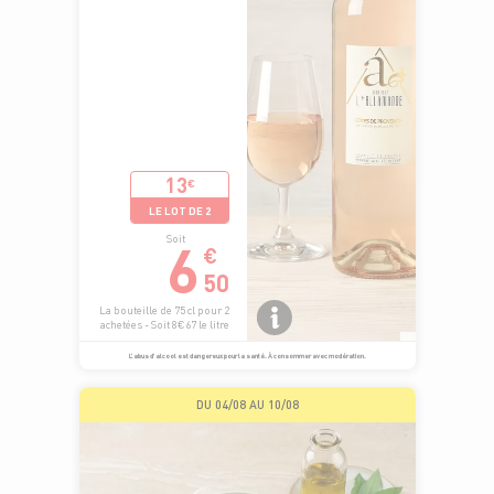
13
€
LE LOT DE 2
6
Soit
€
50
La bouteille de 75 cl pour 2
achetées - Soit 8€67 le litre
L’abus d’alcool est dangereux pour la santé. À consommer avec modération.
DU 04/08 AU 10/08