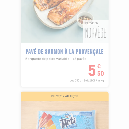
ÉLEVÉ EN
NORVÈGE
PAVÉ DE SAUMON À LA PROVENÇALE
Barquette de poids variable - x2 pavés
5
€
50
Les 250 g - Soit 21€99 le kg
DU 27/07 AU 09/08