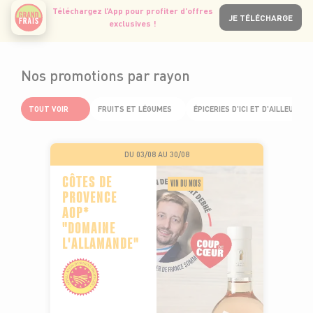
Téléchargez l’App pour profiter d’offres
JE TÉLÉCHARGE
exclusives !
Nos promotions par rayon
TOUT VOIR
FRUITS ET LÉGUMES
ÉPICERIES D'ICI ET D'AILLEURS
DU 03/08 AU 30/08
CÔTES DE
VIN DU MOIS
PROVENCE
AOP*
"DOMAINE
L'ALLAMANDE"