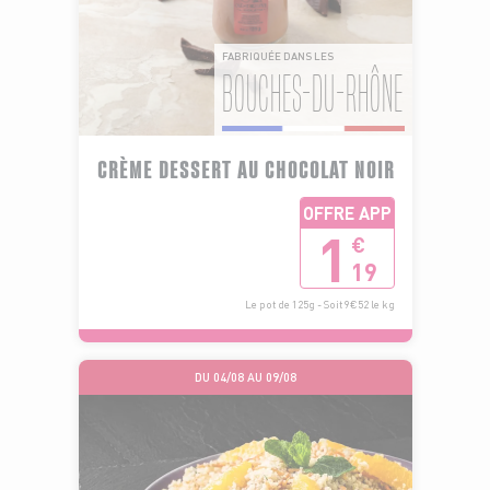
FABRIQUÉE DANS LES
BOUCHES-DU-RHÔNE
CRÈME DESSERT AU CHOCOLAT NOIR
OFFRE APP
1
€
19
Le pot de 125g - Soit 9€52 le kg
DU 04/08 AU 09/08