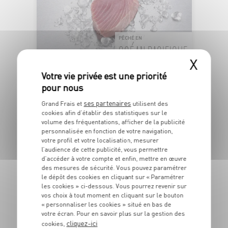
PÊCHÉ EN
OCÉAN PACIFIQUE
X
PAVÉ DE THON ALBACORE SASHIMI
Barquette de poids variable
ses partenaires
Grand Frais et
utilisent des
cookies afin d’établir des statistiques sur le
OFFRE APP
5
6
volume des fréquentations, afficher de la publicité
€
€
48
personnalisée en fonction de votre navigation,
-22,2%
04
votre profil et votre localisation, mesurer
l’audience de cette publicité, vous permettre
Les 180g - Soit 27€99 le kg au lieu de 35€99 le kg
d’accéder à votre compte et enfin, mettre en œuvre
des mesures de sécurité. Vous pouvez paramétrer
le dépôt des cookies en cliquant sur « Paramétrer
les cookies » ci-dessous. Vous pourrez revenir sur
DU 27/07 AU 23/08
vos choix à tout moment en cliquant sur le bouton
IGP VAR "MAS
« personnaliser les cookies » situé en bas de
votre écran. Pour en savoir plus sur la gestion des
ENSOLEILLÉ"
cliquez-ici
cookies,