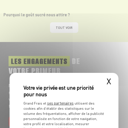
Pourquoi le goût sucré nous attire ?
TOUT VOIR
DE
LES ENGAGEMENTS
VOTRE PRIMEUR
X
Nos fruits et légumes frais sont
sélectionnés chaque jour avec soin pour
vous garantir le meilleur grade de
ses partenaires
Grand Frais et
utilisent des
fraîcheur et de goût !
cookies afin d’établir des statistiques sur le
volume des fréquentations, afficher de la publicité
personnalisée en fonction de votre navigation,
EN SAVOIR PLUS
votre profil et votre localisation, mesurer