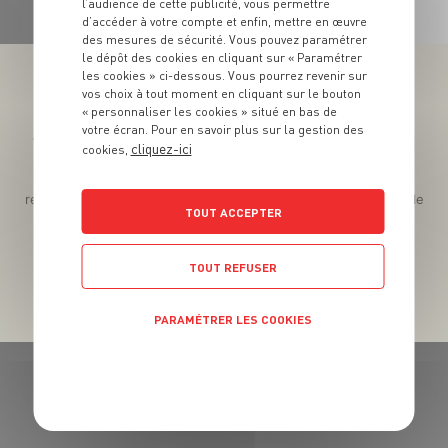
l’audience de cette publicité, vous permettre
d’accéder à votre compte et enfin, mettre en œuvre
des mesures de sécurité. Vous pouvez paramétrer
le dépôt des cookies en cliquant sur « Paramétrer
les cookies » ci-dessous. Vous pourrez revenir sur
vos choix à tout moment en cliquant sur le bouton
« personnaliser les cookies » situé en bas de
votre écran. Pour en savoir plus sur la gestion des
Téléchargez l’App pour profiter d’offres exclusives !
cliquez-ici
cookies,
Des promos exclusives, des récompenses généreuses, des
recettes gourmandes, des jeux inédits... le tout dans une seule
TOUT ACCEPTER
app !
TOUT REFUSER
PARAMÉTRER LES COOKIES
POLITIQUE DE CONFIDENTIALITÉ