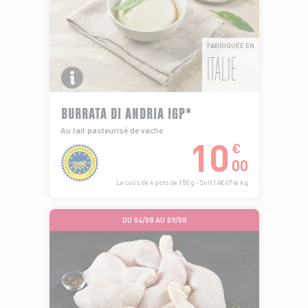
FABRIQUÉE EN
ITALIE
BURRATA DI ANDRIA IGP*
Au lait pasteurisé de vache
10
€
00
Le colis de 4 pots de 150 g - Soit 16€67 le kg
DU 04/08 AU 09/08