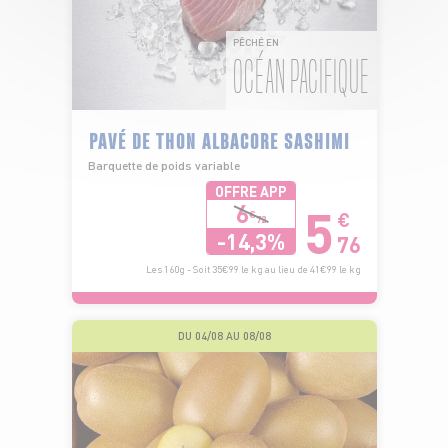
PÊCHÉ EN
OCÉAN PACIFIQUE
PAVÉ DE THON ALBACORE SASHIMI
Barquette de poids variable
OFFRE APP
5
6
€
€
72
-14,3%
76
Les 160g - Soit 35€99 le kg au lieu de 41€99 le kg
DU 04/08 AU 08/08