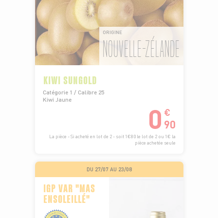
ORIGINE
NOUVELLE-ZÉLANDE
KIWI SUNGOLD
Catégorie 1 / Calibre 25
Kiwi Jaune
0
€
90
La pièce - Si acheté en lot de 2 - soit 1€80 le lot de 2 ou 1€ la
pièce achetée seule
DU 27/07 AU 23/08
IGP VAR "MAS
ENSOLEILLÉ"