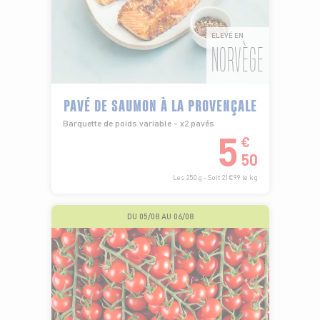
ÉLEVÉ EN
NORVÈGE
PAVÉ DE SAUMON À LA PROVENÇALE
Barquette de poids variable - x2 pavés
5
€
50
Les 250 g - Soit 21€99 le kg
DU 05/08 AU 06/08