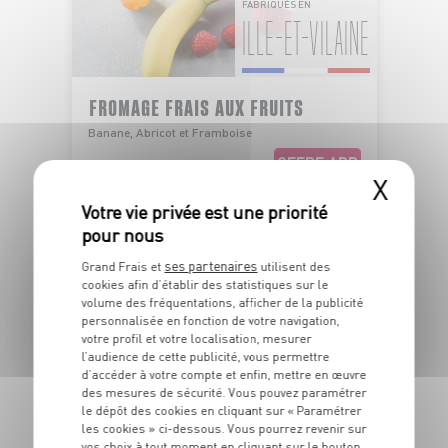
FABRIQUÉS EN
ILLE-ET-VILAINE
FROMAGE FRAIS AUX FRUITS
Banane, Abricot et Framboise
OFFRE APP
1
X
€
39
Le lot de 6x60g - Soit 3€86 le kg
ses partenaires
Grand Frais et
utilisent des
cookies afin d’établir des statistiques sur le
volume des fréquentations, afficher de la publicité
DU 04/08 AU 09/08
personnalisée en fonction de votre navigation,
votre profil et votre localisation, mesurer
l’audience de cette publicité, vous permettre
d’accéder à votre compte et enfin, mettre en œuvre
des mesures de sécurité. Vous pouvez paramétrer
le dépôt des cookies en cliquant sur « Paramétrer
les cookies » ci-dessous. Vous pourrez revenir sur
vos choix à tout moment en cliquant sur le bouton