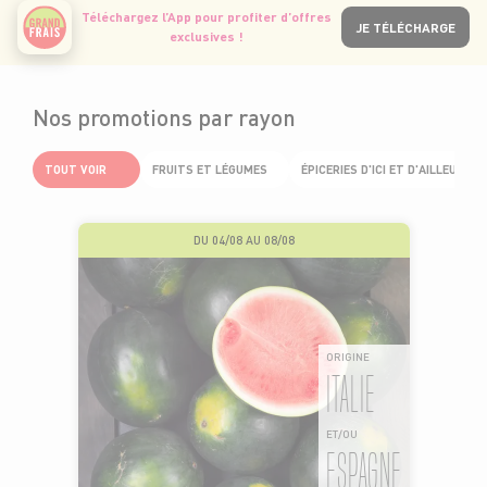
Téléchargez l’App pour profiter d’offres
JE TÉLÉCHARGE
exclusives !
Nos promotions par rayon
TOUT VOIR
FRUITS ET LÉGUMES
ÉPICERIES D'ICI ET D'AILLEURS
DU 04/08 AU 08/08
ORIGINE
ITALIE
ET/OU
ESPAGNE