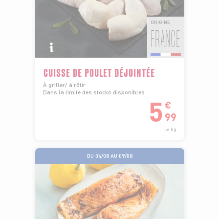
ORIGINE
FRANCE
CUISSE DE POULET DÉJOINTÉE
À griller/ à rôtir
Dans la limite des stocks disponibles
5
€
99
Le kg
DU 04/08 AU 09/08