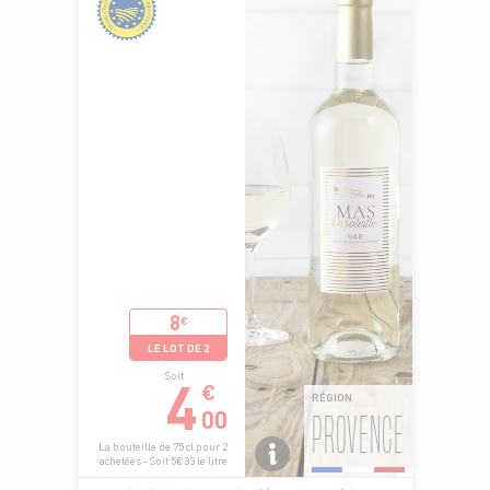
8
€
LE LOT DE 2
4
Soit
€
RÉGION
00
PROVENCE
La bouteille de 75 cl pour 2
achetées - Soit 5€33 le litre