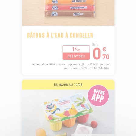
BÂTONS À L'EAU À CONGELER
0
Soit
1
€
€
40
70
LE LOT DE 2
Le paquet de 10 bâtons à congeler de 60ml - Prix du paquet
vendu seul : 0€99 soit 1€65 le litre
DU 04/08 AU 10/08