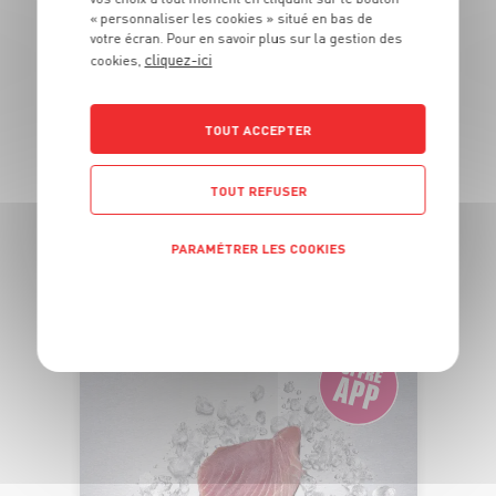
« personnaliser les cookies » situé en bas de
votre écran. Pour en savoir plus sur la gestion des
ÉLABORÉ EN
cliquez-ici
cookies,
FRANCE
TOUT ACCEPTER
TABOULÉ AUX AGRUMES
Semoule de blé dur et fruits
TOUT REFUSER
Dans la limite des stocks disponibles
1
€
PARAMÉTRER LES COOKIES
59
Les 100g - Soit 15€90 le kg
POLITIQUE DE CONFIDENTIALITÉ
DU 04/08 AU 10/08