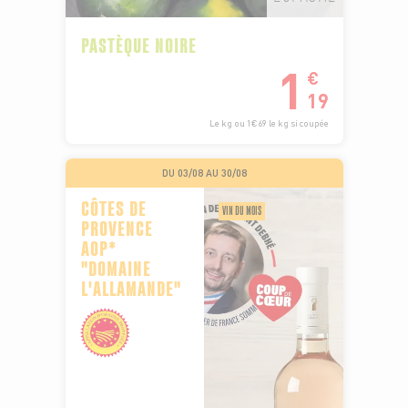
PASTÈQUE NOIRE
1
€
19
Le kg ou 1€69 le kg si coupée
DU 03/08 AU 30/08
CÔTES DE
VIN DU MOIS
PROVENCE
AOP*
"DOMAINE
L'ALLAMANDE"