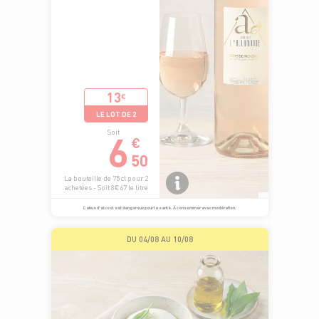
13
€
LE LOT DE 2
6
Soit
€
50
La bouteille de 75 cl pour 2
achetées - Soit 8€67 le litre
L’abus d’alcool est dangereux pour la santé. À consommer avec modération.
DU 04/08 AU 10/08