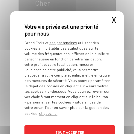
Cher
X
4 pers.
10 min
10 min
ses partenaires
Grand Frais et
utilisent des
cookies afin d’établir des statistiques sur le
volume des fréquentations, afficher de la publicité
personnalisée en fonction de votre navigation,
votre profil et votre localisation, mesurer
PLAT
l’audience de cette publicité, vous permettre
Poulet au Bleu des
d’accéder à votre compte et enfin, mettre en œuvre
des mesures de sécurité. Vous pouvez paramétrer
Causses
le dépôt des cookies en cliquant sur « Paramétrer
les cookies » ci-dessous. Vous pourrez revenir sur
vos choix à tout moment en cliquant sur le bouton
4 pers.
20 min
1h
« personnaliser les cookies » situé en bas de
votre écran. Pour en savoir plus sur la gestion des
cliquez-ici
cookies,
PLAT
TOUT ACCEPTER