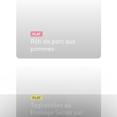
PLAT
Rôti de porc aux
pommes
5 pers.
10 min
1h15
PLAT
Tagliatelles au
fromage Selles sur