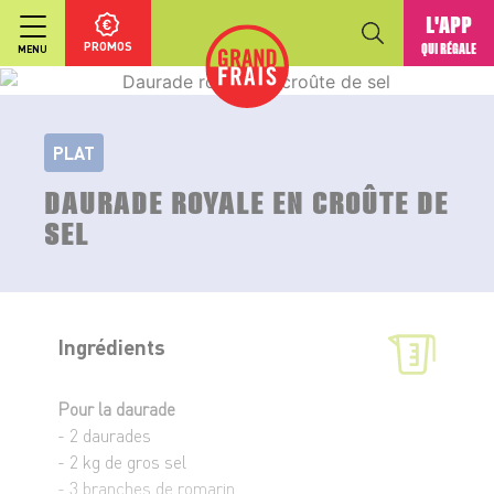
L'APP
PROMOS
QUI RÉGALE
MENU
PLAT
DAURADE ROYALE EN CROÛTE DE
SEL
Ingrédients
Pour la daurade
- 2 daurades
- 2 kg de gros sel
- 3 branches de romarin