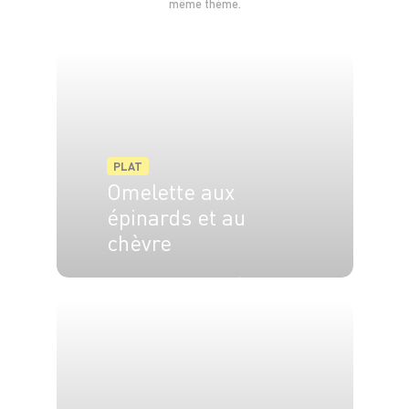
même thème.
Cassez la croûte de sel puis levez les filets de
daurade.
Servez un filet de daurade par personne avec
des quenelles de pommes de terre et un filet de
vierge de tomates.
PLAT
Omelette aux
épinards et au
Bon appétit !
chèvre
Recette d'Alain, client Grand Frais et premier gagnant de
notre casting en partenariat avec Marmiton !
3 pers.
30 min
5 min