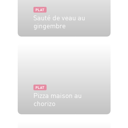
PLAT
Sauté de veau au
gingembre
6 pers.
30 min
1h
PLAT
Pizza maison au
chorizo
4 pers.
10 min
20 min