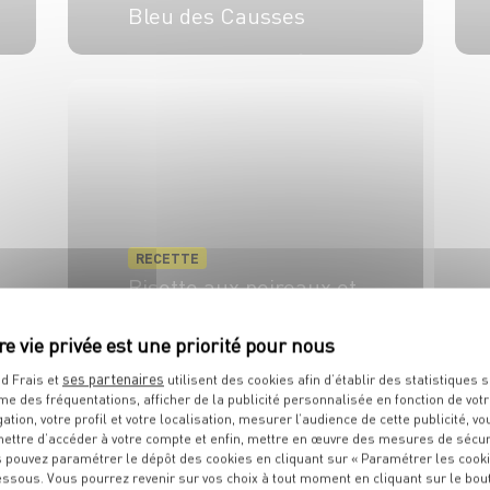
Bleu des Causses
4 pers.
15 min
20 min
RECETTE
Risotto aux poireaux et
au bleu
4 pers.
20 min
20 min
ses partenaires
d Frais et
utilisent des cookies afin d’établir des statistiques s
me des fréquentations, afficher de la publicité personnalisée en fonction de vot
gation, votre profil et votre localisation, mesurer l’audience de cette publicité, vo
ettre d’accéder à votre compte et enfin, mettre en œuvre des mesures de sécur
TOUTES NOS RECETTES
 pouvez paramétrer le dépôt des cookies en cliquant sur « Paramétrer les cook
essous. Vous pourrez revenir sur vos choix à tout moment en cliquant sur le bou