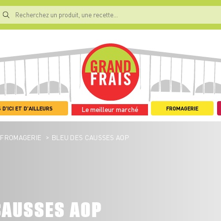
 D'ICI ET D'AILLEURS
FROMAGERIE
Le meilleur marché
>
FROMAGERIE
BLEU DES CAUSSES AOP
CAUSSES AOP