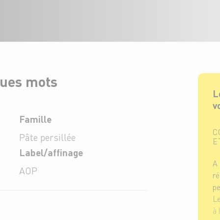
ques mots
L
v
Famille
C
Pâte persillée
E
Label/affinage
A
AOP
ré
pe
Le
à 