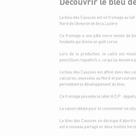
Découvrir le bleu d
Le bleu des Causses est un fromage au lait 
Nord de l’Aveyron et de la Lozère.
Ce fromage a une pâte ivoire veinée de ble
fondante qui donne un goût corsé.
Lors de la production, le caillé est mou
penicillium roqueforti », ce qui lui donnera 
Le bleu des Causses est affiné dans des ca
calcaires, exposées au Nord et parcourues 
permettant le développement du bleu.
Ce fromage possède le label A.O.P : Appella
La saison idéale pour le consommer se situ
Le bleu des Causses se découpe d’abord v
est à nouveau partagé en deux moitiés hori