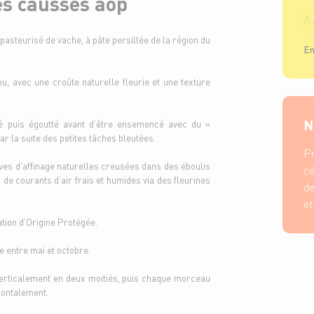
es causses aop
Av
p
pasteurisé de vache, à pâte persillée de la région du
En
he
s
u, avec une croûte naturelle fleurie et une texture
pe
N
lé puis égoutté avant d’être ensemencé avec du «
par la suite des petites tâches bleutées.
Pr
ves d’affinage naturelles creusées dans des éboulis
cé
de courants d’air frais et humides via des fleurines
de
et
tion d’Origine Protégée.
e entre mai et octobre.
erticalement en deux moitiés, puis chaque morceau
zontalement.