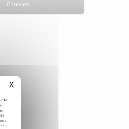
Causses
4 pers.
20 min
1h
X
ur le
re
us
ité.
ies »
ton «