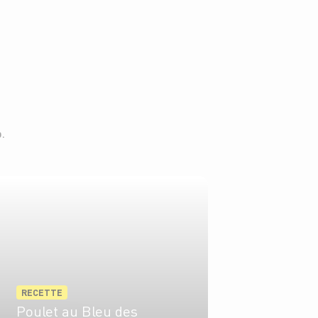
.
RECETTE
Poulet au Bleu des