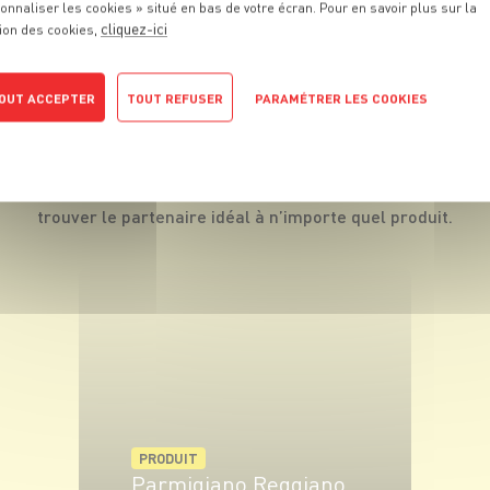
onnaliser les cookies » situé en bas de votre écran. Pour en savoir plus sur la
cliquez-ici
ion des cookies,
OUT ACCEPTER
TOUT REFUSER
PARAMÉTRER LES COOKIES
FROMAGER
VOUS PROPOSE É
POLITIQUE DE CONFIDENTIALITÉ
ous cherchons tous l’âme sœur. Chez Grand Frais, soyez sûrs 
trouver le partenaire idéal à n’importe quel produit.
PRODUIT
Parmigiano Reggiano