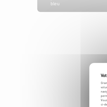
bleu
4 pers.
15 min
25 min
Gran
volu
navi
perm
Vous
ci-d