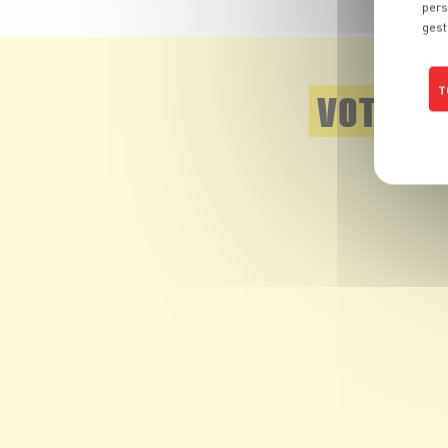
pers
gest
T
VOTRE 
N