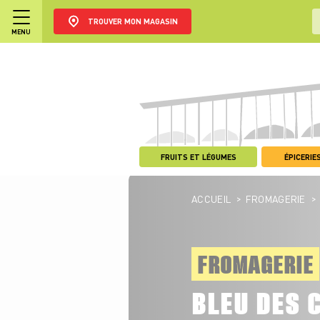
TROUVER MON MAGASIN
MENU
FRUITS ET LÉGUMES
ÉPICERIES
>
>
ACCUEIL
FROMAGERIE
FROMAGERIE
BLEU DES 