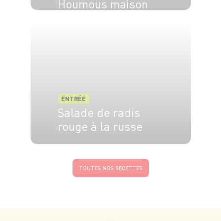
Houmous maison
ENTRÉE
Salade de radis
rouge à la russe
2 pers.
15 min
TOUTES NOS RECETTES