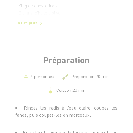
- 80 g de chèvre frais
- 2 c. à s. d'huile d'olive
- Sel et poivre
En lire plus
Préparation
4 personnes
Préparation 20 min
Cuisson 20 min
Rincez les radis à l’eau claire, coupez les
fanes, puis coupez-les en morceaux.
Epluchez la pomme de terre et coupez-la en