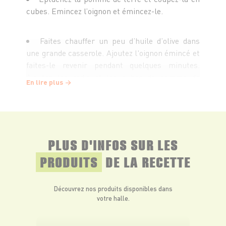
cubes. Emincez l’oignon et émincez-le.
Faites chauffer un peu d’huile d’olive dans
une grande casserole. Ajoutez l'oignon émincé et
faites-le revenir pendant quelques minutes.
Ajoutez les radis et les cubes de pomme de
En lire plus
terre. Mélangez bien, puis couvrez de bouillon
volaille.
Portez à ébullition, puis laissez mijoter à feu
PLUS D'INFOS SUR LES
doux pendant une vingtaine de minutes.
PRODUITS
DE LA RECETTE
Ajoutez le chèvre frais et passez le tout au
mixeur plongeant jusqu’à obtenir une
Découvrez nos produits disponibles dans
préparation bien lisse. Assaisonnez de sel et de
votre halle.
poivre. Servez sans attendre.