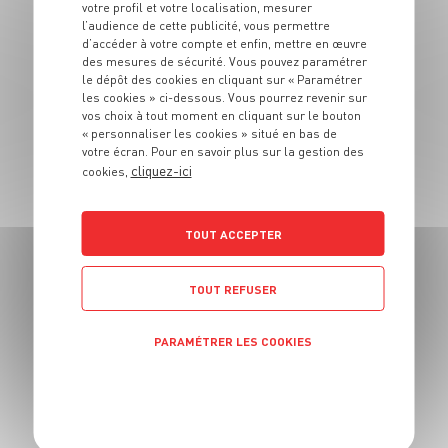
votre profil et votre localisation, mesurer
l’audience de cette publicité, vous permettre
ENTRÉE
d’accéder à votre compte et enfin, mettre en œuvre
Poivrons au chèvre
des mesures de sécurité. Vous pouvez paramétrer
le dépôt des cookies en cliquant sur « Paramétrer
les cookies » ci-dessous. Vous pourrez revenir sur
4 pers.
10 min
30 min
vos choix à tout moment en cliquant sur le bouton
« personnaliser les cookies » situé en bas de
votre écran. Pour en savoir plus sur la gestion des
cliquez-ici
cookies,
TOUT ACCEPTER
ENTRÉE
TOUT REFUSER
Verrines à la pêche
jaune et au thon
PARAMÉTRER LES COOKIES
6 pers.
20 min.
POLITIQUE DE CONFIDENTIALITÉ