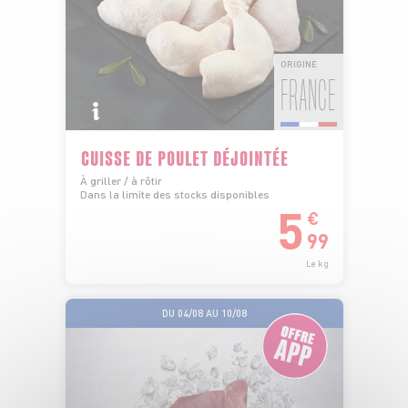
ORIGINE
FRANCE
CUISSE DE POULET DÉJOINTÉE
À griller / à rôtir
Dans la limite des stocks disponibles
5
€
99
Le kg
DU 04/08 AU 10/08