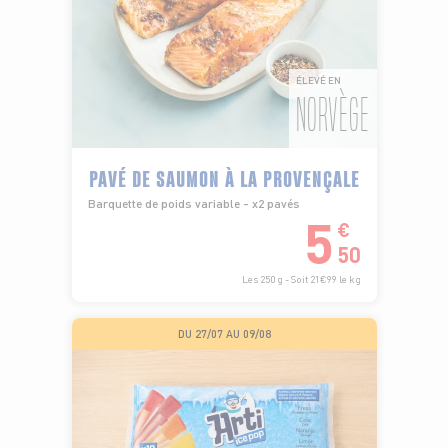
ÉLEVÉ EN
NORVÈGE
PAVÉ DE SAUMON À LA PROVENÇALE
Barquette de poids variable - x2 pavés
5
€
50
Les 250 g - Soit 21€99 le kg
DU 27/07 AU 09/08