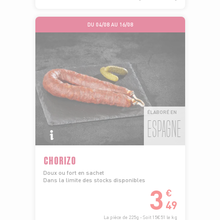
DU 04/08 AU 16/08
ÉLABORÉ EN
ESPAGNE
CHORIZO
Doux ou fort en sachet
Dans la limite des stocks disponibles
3
€
49
La pièce de 225g - Soit 15€51 le kg