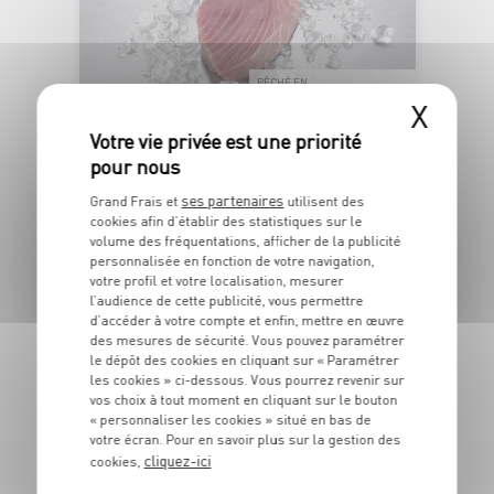
PÊCHÉ EN
OCÉAN PACIFIQUE
X
PAVÉ DE THON ALBACORE SASHIMI
ses partenaires
Grand Frais et
utilisent des
Barquette de poids variable
cookies afin d’établir des statistiques sur le
volume des fréquentations, afficher de la publicité
OFFRE APP
personnalisée en fonction de votre navigation,
5
6
€
€
48
votre profil et votre localisation, mesurer
-22,2%
04
l’audience de cette publicité, vous permettre
d’accéder à votre compte et enfin, mettre en œuvre
Les 180g - Soit 27€99 le kg au lieu de 35€99 le kg
des mesures de sécurité. Vous pouvez paramétrer
le dépôt des cookies en cliquant sur « Paramétrer
les cookies » ci-dessous. Vous pourrez revenir sur
vos choix à tout moment en cliquant sur le bouton
DU 27/07 AU 23/08
« personnaliser les cookies » situé en bas de
votre écran. Pour en savoir plus sur la gestion des
IGP VAR "MAS
cliquez-ici
cookies,
ENSOLEILLÉ"