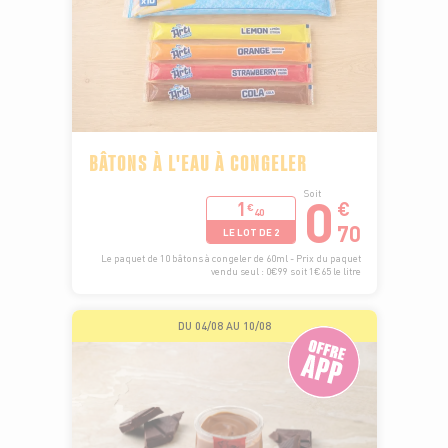
BÂTONS À L'EAU À CONGELER
0
Soit
1
€
€
40
70
LE LOT DE 2
Le paquet de 10 bâtons à congeler de 60ml - Prix du paquet
vendu seul : 0€99 soit 1€65 le litre
DU 04/08 AU 10/08