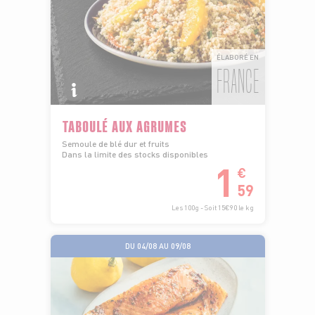
ÉLABORÉ EN
FRANCE
TABOULÉ AUX AGRUMES
Semoule de blé dur et fruits
Dans la limite des stocks disponibles
1
€
59
Les 100g - Soit 15€90 le kg
DU 04/08 AU 09/08