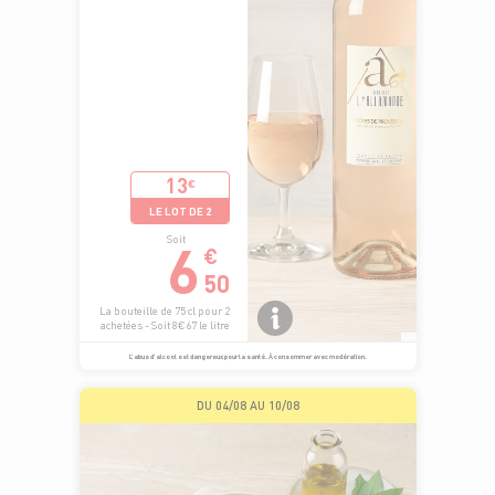
13
€
LE LOT DE 2
6
Soit
€
50
La bouteille de 75 cl pour 2
achetées - Soit 8€67 le litre
L’abus d’alcool est dangereux pour la santé. À consommer avec modération.
DU 04/08 AU 10/08