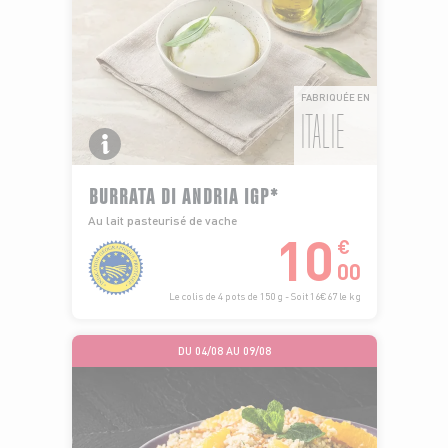
FABRIQUÉE EN
ITALIE
BURRATA DI ANDRIA IGP*
Au lait pasteurisé de vache
10
€
00
Le colis de 4 pots de 150 g - Soit 16€67 le kg
DU 04/08 AU 09/08