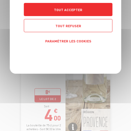
TOUT ACCEPTER
TOUT REFUSER
PARAMÉTRER LES COOKIES
POLITIQUE DE CONFIDENTIALITÉ
8
€
LE LOT DE 2
4
Soit
€
RÉGION
00
PROVENCE
La bouteille de 75 cl pour 2
achetées - Soit 5€33 le litre