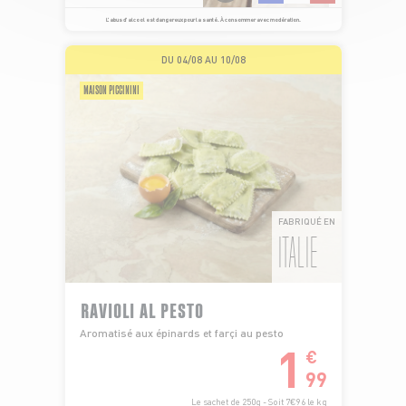
L’abus d’alcool est dangereux pour la santé. À consommer avec modération.
DU 04/08 AU 10/08
MAISON PICCININI
FABRIQUÉ EN
ITALIE
RAVIOLI AL PESTO
Aromatisé aux épinards et farçi au pesto
1
€
99
Le sachet de 250g - Soit 7€96 le kg