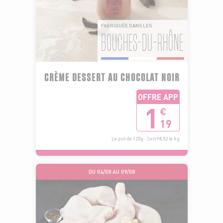
FABRIQUÉE DANS LES
BOUCHES-DU-RHÔNE
CRÈME DESSERT AU CHOCOLAT NOIR
OFFRE APP
1
€
19
Le pot de 125g - Soit 9€52 le kg
DU 04/08 AU 09/08