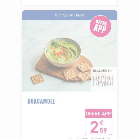
DU 04/08 AU 10/08
ÉLABORÉ EN
ESPAGNE
GUACAMOLE
OFFRE APP
2
€
59