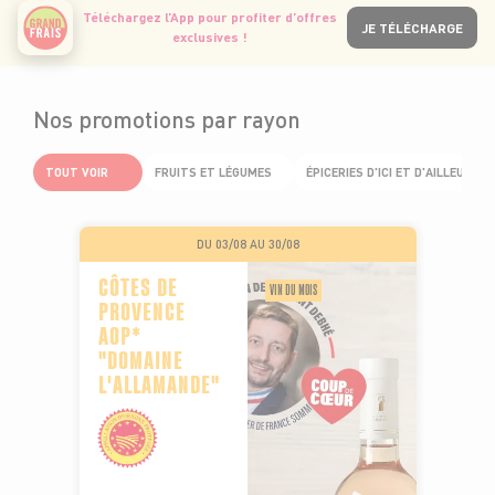
Téléchargez l’App pour profiter d’offres
JE TÉLÉCHARGE
exclusives !
Nos promotions par rayon
TOUT VOIR
FRUITS ET LÉGUMES
ÉPICERIES D'ICI ET D'AILLEURS
DU 03/08 AU 30/08
CÔTES DE
VIN DU MOIS
PROVENCE
AOP*
"DOMAINE
L'ALLAMANDE"