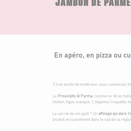
JAMBON DE PARME
En apéro, en pizza ou cu
S’il en existe de nombreux, vous connaissez 
Le
Prosciutto di Parma
, comme on dit en Itali
(melon, figue, mangue…), légumes (roquette, to
Le secret de son goût ? Un
affinage qui dure 
produit exclusivement dans le sud de sa région