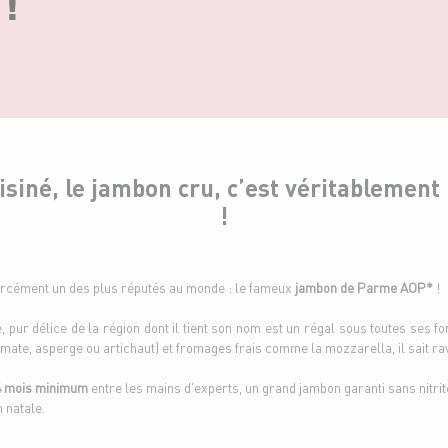
 !
isiné, le jambon cru, c’est véritablemen
!
forcément un des plus réputés au monde : le fameux
jambon de Parme AOP*
!
e, pur délice de la région dont il tient son nom est un régal sous toutes ses 
mate, asperge ou artichaut) et fromages frais comme la mozzarella, il sait ravi
14 mois minimum
entre les mains d’experts, un grand jambon garanti sans nitrit
 natale.