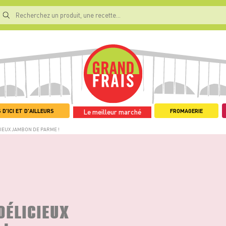
 D'ICI ET D'AILLEURS
FROMAGERIE
Le meilleur marché
IEUX JAMBON DE PARME !
DÉLICIEUX