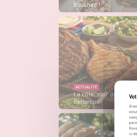
boucher !
EN SAVOIR PLUS
ACTUALITÉ
La côte, star du
barbecue
Gran
volu
EN SAVOIR PLUS
navi
perm
Vous
ci-d