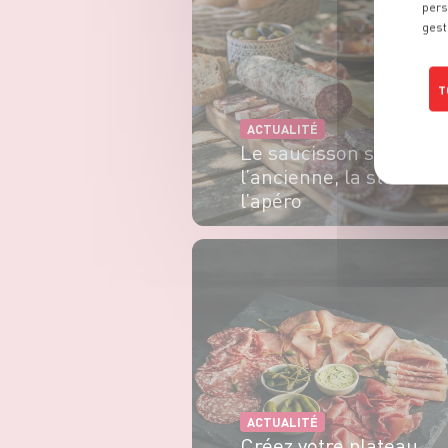
pers
gest
T
ACTUALITÉ
Le saucisson sec à
l’ancienne, la star de
l’apéro
EN SAVOIR PLUS
ACTUALITÉ
Créez votre plateau