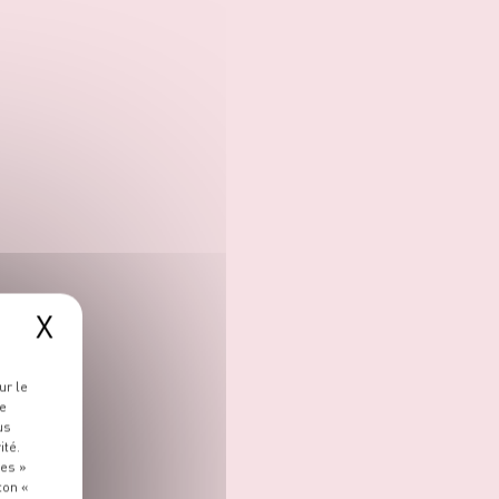
X
ur le
re
us
ité.
ies »
ton «