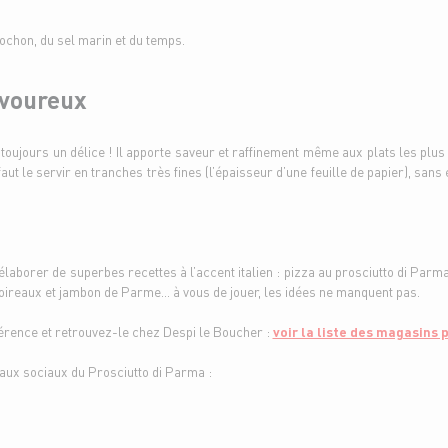
ochon, du sel marin et du temps.
avoureux
ujours un délice ! Il apporte saveur et raffinement même aux plats les plus s
 le servir en tranches très fines (l’épaisseur d’une feuille de papier), sans 
élaborer de superbes recettes à l’accent italien : pizza au prosciutto di Par
poireaux et jambon de Parme… à vous de jouer, les idées ne manquent pas.
férence et retrouvez-le chez Despi le Boucher :
voir la liste des magasins 
aux sociaux du Prosciutto di Parma :