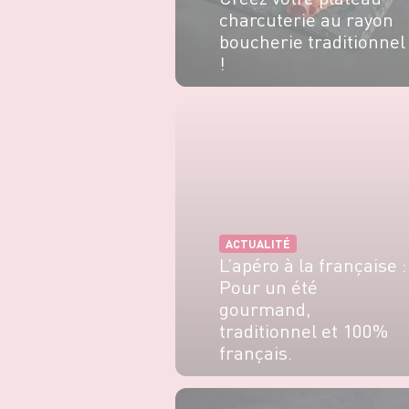
charcuterie au rayon
boucherie traditionnel
!
EN SAVOIR PLUS
ACTUALITÉ
L’apéro à la française :
Pour un été
gourmand,
traditionnel et 100%
français.
EN SAVOIR PLUS