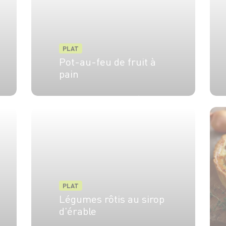
PLAT
Pot-au-feu de fruit à
pain
2 pers.
45 min
30 min
PLAT
Légumes rôtis au sirop
d'érable