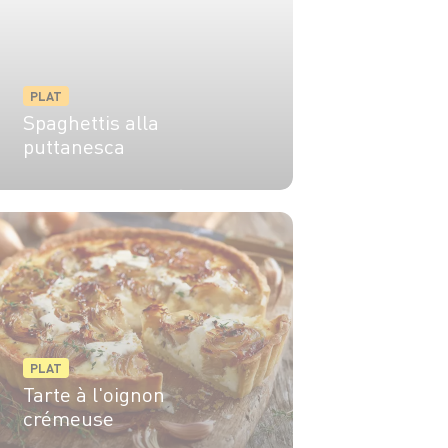
PLAT
Spaghettis alla
puttanesca
2 pers.
10 min
20 min
PLAT
Tarte à l'oignon
crémeuse