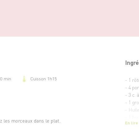
Ingré
Cuisson 1h15
10 min
- 1 rôt
- 4 po
- 3 c. 
- 1 gr
- Huile
- 1 bo
z les morceaux dans le plat.
En lire
- Sel e