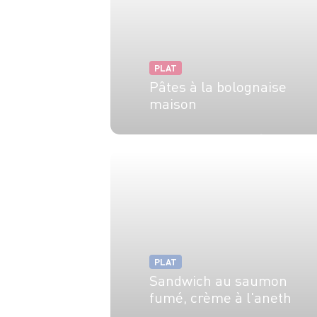
PLAT
Pâtes à la bolognaise
maison
4 pers.
15 min
60 min
PLAT
Sandwich au saumon
fumé, crème à l'aneth