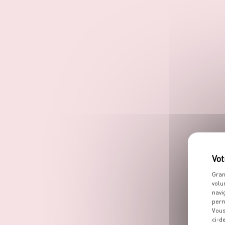
Gran
volu
navi
perm
Vous
ci-d