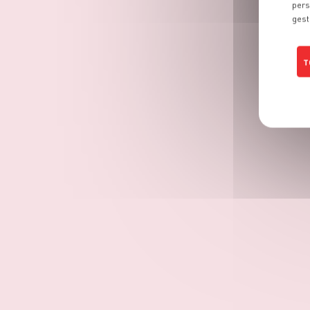
pers
gest
T