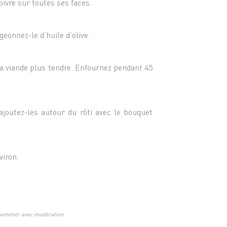
oivre sur toutes ses faces.
igeonnez-le d’huile d’olive.
 la viande plus tendre. Enfournez pendant 45
outez-les autour du rôti avec le bouquet
viron.
onsommer avec modération.