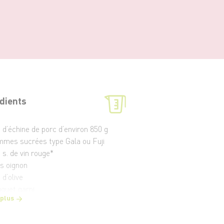
dients
i d’échine de porc d’environ 850 g
mmes sucrées type Gala ou Fuji
à s. de vin rouge*
os oignon
 d’olive
uquet garni
 plus
t poivre