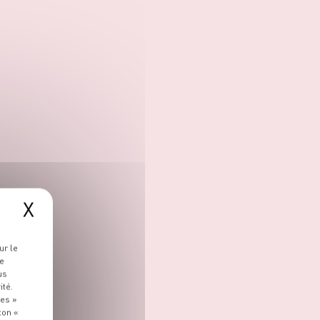
X
ur le
re
us
ité.
ies »
ton «