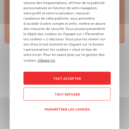
volume des fréquentations, afficher de la publicité
personnalisée en fonction de votre navigation,
Si certains fruits mûrissent trop lentement à
votre profil et votre localisation, mesurer
votre goût, placez-les dans une corbeille avec des
l’audience de cette publicité, vous permettre
pommes : ces dernières accéléreront leur
d’accéder à votre compte et enfin, mettre en œuvre
des mesures de sécurité. Vous pouvez paramétrer
mûrissement.
le dépôt des cookies en cliquant sur « Paramétrer
les cookies » ci-dessous. Vous pourrez revenir sur
vos choix à tout moment en cliquant sur le bouton
« personnaliser les cookies » situé en bas de
votre écran. Pour en savoir plus sur la gestion des
cliquez-ici
cookies,
NOS IDÉES
RECETTES
TOUT ACCEPTER
TOUT REFUSER
Découvrez toutes nos recettes à base de
pommes.
PARAMÉTRER LES COOKIES
POLITIQUE DE CONFIDENTIALITÉ