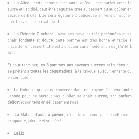
La Alice
: cette pomme croquante, à l'équilibre parfait entre le
sucre et l'acidité, peut être dégustée crue au dessert ou au goûter, en
salade de fruits. Elle sera également délicieuse en version sucré-
salé (en verrine, en salade...).
La Reinette Clochard :
avec ses saveurs très
parfumées
et sa
chair
fondante
et
douce
, cette pomme est très bonne et facile à
travailler en dessert. Elle est à croquer sans modération de
janvier à
avril
.
Et pour terminer,
les 3 pommes aux saveurs sucrées et fruitées
qui
se prêtent à
toutes les dégustations
(à la croque, au four, en tarte ou
en compote) :
La Golden
: que vous trouverez dans nos rayons Primeur
toute
l’année
pour ne surtout pas oublier sa
chair sucrée
,
son
parfum
délicat
et son
teint or
délicatement rosé !
La Gala
: d’
août à janvier
, c’est la douceur par excellence :
croquante, juteuse et sucrée
!
La Liz :