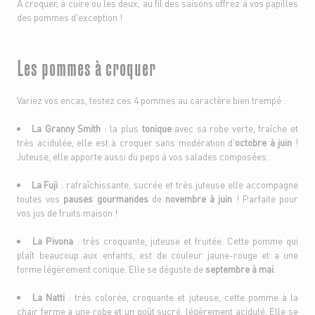
À croquer, à cuire ou les deux, au fil des saisons offrez à vos papilles
des pommes d'exception !
Les pommes à croquer
Variez vos encas, testez ces 4 pommes au caractère bien trempé :
La Granny Smith
: la plus
tonique
avec sa robe verte, fraîche et
très acidulée, elle est à croquer sans modération d’
octobre à juin
!
Juteuse, elle apporte aussi du peps à vos salades composées.
La Fuji
:
rafraîchissante, sucrée et très juteuse elle accompagne
toutes vos
pauses gourmandes
de
novembre à juin
! Parfaite pour
vos jus de fruits maison !
La Pivona
: très croquante, juteuse et fruitée. Cette pomme qui
plaît beaucoup aux enfants, est de couleur jaune-rouge et a une
forme légèrement conique. Elle se déguste de
septembre à mai
.
La Natti
: très colorée, croquante et juteuse, cette pomme à la
chair ferme a une robe et un goût sucré, légèrement acidulé. Elle se