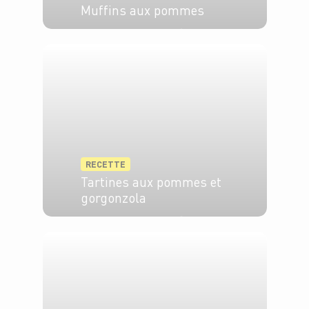
Muffins aux pommes
4 pers.
10 min
30 min
RECETTE
Tartines aux pommes et
gorgonzola
4 pers.
15 min
15 min