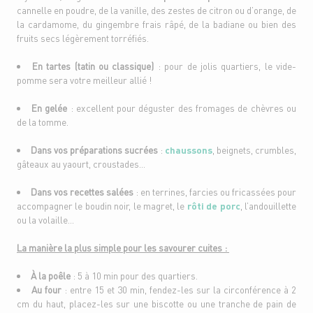
cannelle en poudre, de la vanille, des zestes de citron ou d’orange, de
la cardamome, du gingembre frais râpé, de la badiane ou bien des
fruits secs légèrement torréfiés.
En tartes (tatin ou classique)
: pour de jolis quartiers, le vide-
pomme sera votre meilleur allié !
En gelée
: excellent pour déguster des fromages de chèvres ou
de la tomme.
Dans vos préparations sucrées
:
chaussons
, beignets, crumbles,
gâteaux au yaourt, croustades…
Dans vos recettes salées
: en terrines, farcies ou fricassées pour
accompagner le boudin noir, le magret, le
rôti de porc
, l’andouillette
ou la volaille…
La manière la plus simple pour les savourer cuites :
À la poêle
: 5 à 10 min pour des quartiers.
Au four
: entre 15 et 30 min, fendez-les sur la circonférence à 2
cm du haut, placez-les sur une biscotte ou une tranche de pain de