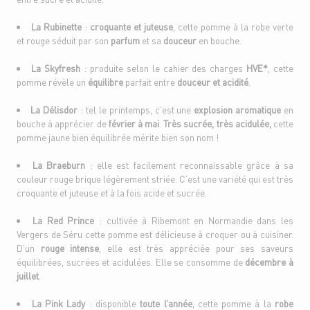
La Rubinette
:
croquante et juteuse
, cette pomme à la robe verte
et rouge séduit par son
parfum
et sa
douceur
en bouche.
La Skyfresh
: produite selon le cahier des charges
HVE*
, cette
pomme révèle un
équilibre
parfait entre
douceur et acidité
.
La Délisdor
: tel le printemps, c’est une
explosion aromatique
en
bouche à apprécier de
février à mai
.
Très sucrée, très acidulée,
cette
pomme jaune bien équilibrée mérite bien son nom !
La Braeburn
: elle est facilement reconnaissable grâce à sa
couleur rouge brique légèrement striée. C’est une variété qui est très
croquante et juteuse et à la fois acide et sucrée.
La Red Prince
: cultivée à Ribemont en Normandie dans les
Vergers de Séru cette pomme est délicieuse à croquer ou à cuisiner.
D’un
rouge intense
, elle est très appréciée pour ses saveurs
équilibrées, sucrées et acidulées. Elle se consomme de
décembre à
juillet
.
La Pink Lady
: disponible
toute l’année
, cette pomme à la
robe