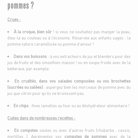
pommes ?
Crues :
À la croque, bien sûr
! si vous ne souhaitez pas manger la peau,
ôtez-la au couteau ou à l’économe. Réservée aux enfants sages : la
pomme nature caramélisée ou pomme d’amour !
Dans vos boissons
: à vos extracteurs de jus et blenders pour des
jus de fruits et des smoothies maison ! ou en soupe froide avec de la
betterave, par exemple.
En crudités
,
dans vos salades composées ou vos brochettes
(sucrées ou salées)
: aspergez bien les morceaux de pomme avec du
jus que citron pour qu’ils ne brunissent pas.
En chips
: fines lamelles au four ou au déshydrateur alimentaire !
Cuites dans de nombreuses recettes :
En compotes
seules ou avec d’autres fruits (rhubarbe , cassis,
myrtilles…). Agrémentez vos
compotes de pommes
avec de la