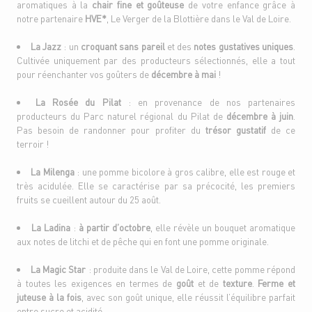
aromatiques à la
chair fine et goûteuse
de votre enfance grâce à
notre partenaire
HVE*
, Le Verger de la Blottière dans le Val de Loire.
La Jazz
: un
croquant sans pareil
et des
notes gustatives uniques
.
Cultivée uniquement par des producteurs sélectionnés, elle a tout
pour réenchanter vos goûters de
décembre à mai
!
La Rosée du Pilat
: en provenance de nos partenaires
producteurs du Parc naturel régional du Pilat de
décembre à juin
.
Pas besoin de randonner pour profiter du
trésor gustatif
de ce
terroir !
La Milenga
: une pomme bicolore à gros calibre, elle est rouge et
très acidulée. Elle se caractérise par sa précocité, les premiers
fruits se cueillent autour du 25 août.
La Ladina
:
à partir d’octobre
, elle révèle un bouquet aromatique
aux notes de litchi et de pêche qui en font une pomme originale.
La Magic Star
: produite dans le Val de Loire, cette pomme répond
à toutes les exigences en termes de
goût
et de
texture
.
Ferme et
juteuse à la fois
, avec son goût unique, elle réussit l’équilibre parfait
entre sucre et acidité.