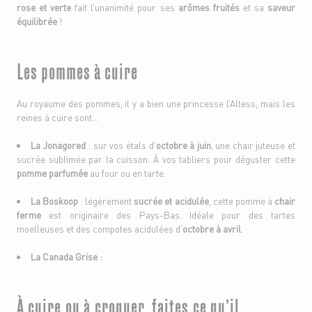
rose et verte
fait l’unanimité pour ses
arômes fruités
et sa
saveur
équilibrée
!
Les pommes à cuire
Au royaume des pommes, il y a bien une princesse l’Altess, mais les
reines à cuire sont…
La Jonagored
: sur vos étals d’
octobre à juin
, une chair juteuse et
sucrée sublimée par la cuisson. À vos tabliers pour déguster cette
pomme parfumée
au four ou en tarte.
La Boskoop
: légèrement
sucrée et acidulée
, cette pomme à
chair
ferme
est originaire des Pays-Bas. Idéale pour des tartes
moelleuses et des compotes acidulées d’
octobre à avril
.
La Canada Grise :
À cuire ou à croquer, faites ce qu’il