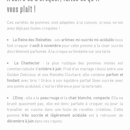
vous plaît !
Ces variétés de pommes sont adaptées à la cuisson, si vous ne les
avez déjà pas toutes croquées !
La Reine des Reinettes
: ses
arômes mi-sucrés mi-acidulés
nous
font craquer d’
août à novembre
pour cette pomme à la chair sucrée
discrètement parfumée. À la croque ou fondante sur une tarte.
La Chantecler
: la plus rustique des pommes mixtes est
commercialisée d’
octobre à juin
. Fruit d’un mariage réussi entre une
Golden Delicious et une Reinette Clochard, elle combine
parfum et
fondant
avec brio ! Grâce à son équilibre parfait (bien sucrée avec
une pointe acidulée), c’est le référence pour la tarte tatin.
L’Envy
: elle a la
peau rouge
et la
chair blanche
,
compacte
. Elle ne
brunit quasiment pas, elle est donc parfaite à croquer, ou pour la
travailler en cuisine dans une foule de recettes créatives. Cette
pomme
très sucrée et légèrement acidulée
est à retrouver de
décembre à juin
dans nos rayons.