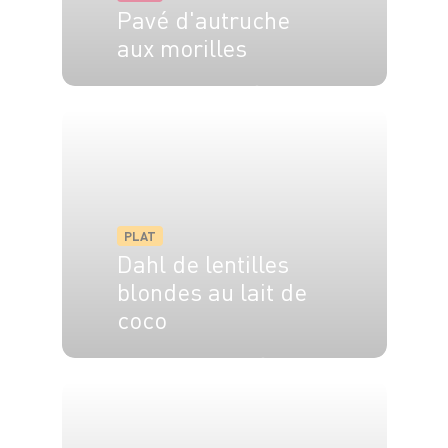
Pavé d'autruche
aux morilles
2 pers.
5 min
7 min
PLAT
Dahl de lentilles
blondes au lait de
coco
4 pers.
10 min
25 min