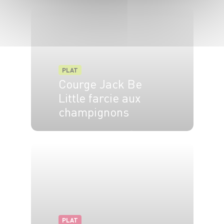
PLAT
Courge Jack Be
Little farcie aux
champignons
4 pers.
30 min
25 min
PLAT