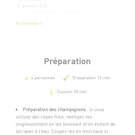
-2 gousses d'ail
-20 cl de crème fraîche épaisse
-1 verre de vin blanc sec
En lire plus
-1 branche de thym
-1 feuille de laurier
-1 cuillère à soupe d'huile d'olive
-1 noix de beurre
-Sel et poivre
Préparation
4 personnes
Préparation 15 min
Cuisson 30 min
Préparation des champignons
: Si vous
utilisez des cèpes frais, nettoyez-les
soigneusement en les brossant et en évitant de
les laver à l'eau. Coupez-les en morceaux si