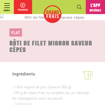
L'APP
PROMOS
QUI RÉGALE
MENU
PLAT
RÔTI DE FILET MIGNON SAVEUR
CÈPES
Ingrédients
-1 filet mignon de porc (environ 500 g)
-150 g de cèpes frais ou surgelés (ou un mélange
de champignons selon la saison)
-2 échalotes