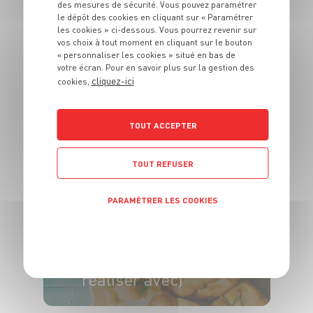
des mesures de sécurité. Vous pouvez paramétrer
le dépôt des cookies en cliquant sur « Paramétrer
les cookies » ci-dessous. Vous pourrez revenir sur
PLAT
vos choix à tout moment en cliquant sur le bouton
Tajine de bœuf aux
« personnaliser les cookies » situé en bas de
abricots et aux
votre écran. Pour en savoir plus sur la gestion des
cliquez-ici
cookies,
amandes
4 pers.
15 min
2h30
TOUT ACCEPTER
TOUT REFUSER
PARAMÉTRER LES COOKIES
PLAT
Focaccia au romarin
POLITIQUE DE CONFIDENTIALITÉ
(+ 3 idées de
sandwichs à
réaliser avec)
4 pers.
40min
25min