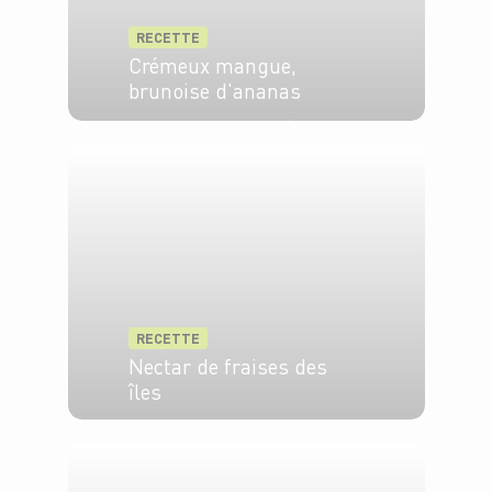
RECETTE
Crémeux mangue,
brunoise d'ananas
4 pers.
30 min
5 min
RECETTE
Nectar de fraises des
îles
2 pers.
10 min