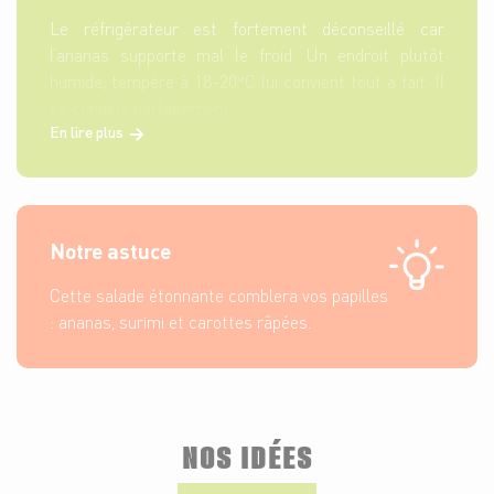
Le réfrigérateur est fortement déconseillé car
l’ananas supporte mal le froid. Un endroit plutôt
humide, tempéré à 18-20°C lui convient tout à fait. Il
se congèle parfaitement.
En lire plus
Notre astuce
Cette salade étonnante comblera vos papilles
: ananas, surimi et carottes râpées.
NOS IDÉES