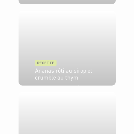
6 pers.
10 min
RECETTE
Ananas rôti au sirop et
crumble au thym
4 pers.
25 min
10 min