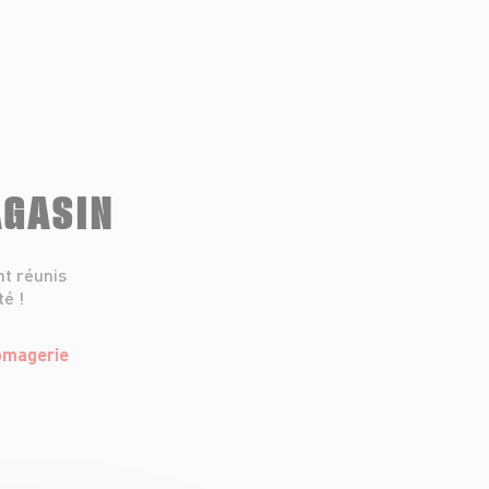
AGASIN
nt réunis
té !