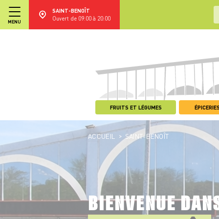
SAINT-BENOÎT
Ouvert de 09:00 à 20:00
MENU
FRUITS ET LÉGUMES
ÉPICERIES
>
ACCUEIL
SAINT-BENOÎT
BIENVENUE DAN