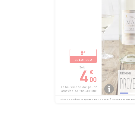
8
€
LE LOT DE 2
4
Soit
€
RÉGION
00
PROV
La bouteille de 75 cl pour 2
achetées - Soit 5€33 le litre
L’abus d’alcool est dangereux pour la santé. À consommer avec mo