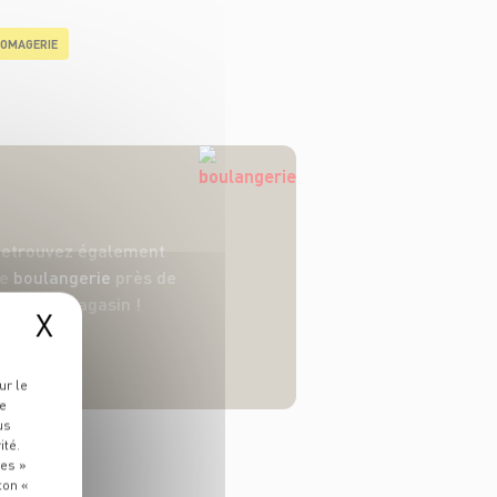
OMAGERIE
etrouvez également
ne
boulangerie
près de
votre magasin !
X
ur le
re
us
ité.
ies »
ton «