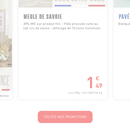
MEULE DE SAVOIE
PAVÉ
35% MG sur produit fini - Pâte pressée cuite au
Barquet
lait cru de vache - Affinage de 10 mois minimum
1
ENCE
€
49
Les 100g - Soit 14€90 le kg
dération.
TOUTES NOS PROMOTIONS