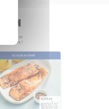
GASIN
 leurs prix et
s les goûts !
DU 04/08 AU 09/08
ÉLEVÉ EN
NORVÈGE