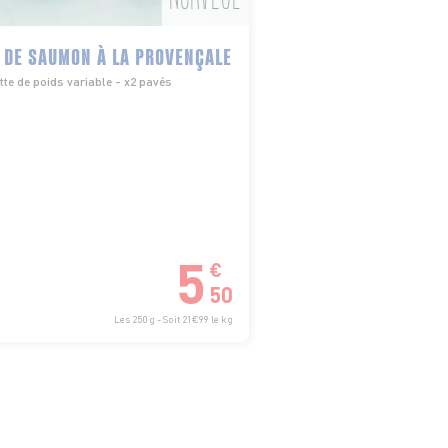
 DE SAUMON À LA PROVENÇALE
te de poids variable - x2 pavés
5
€
50
Les 250 g - Soit 21€99 le kg