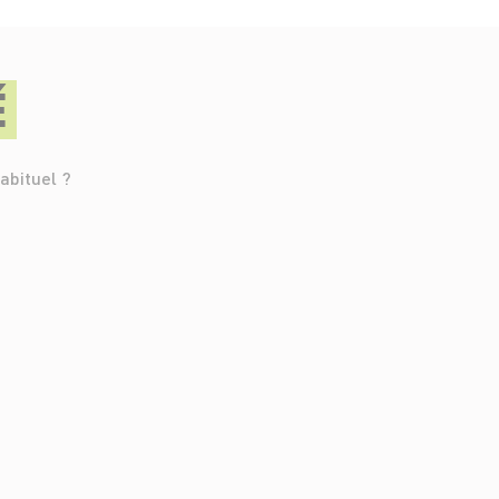
É
abituel ?