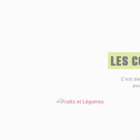
LES 
C’est da
pou