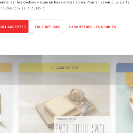
onnaliser les cookies » situé en bas de votre écran. Pour en savoir plus sur la
cliquez-ici
ion des cookies,
 PROMOTIONS
DE VOTRE MA
OUT ACCEPTER
TOUT REFUSER
PARAMÉTRER LES COOKIES
POLITIQUE DE CONFIDENTIALITÉ
ionnels sont là pour vous conseiller et vous faire profiter de
motions tous les jours. On vous promet qu’il y en aura pour tou
DU 04/08 AU 10/08
FABRIQUÉE EN
SAVOIE OU HTE-SAVOIE