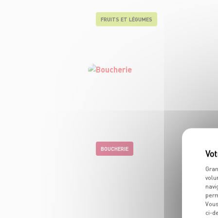
FRUITS ET LÉGUMES
BOUCHERIE
Gran
volu
navi
perm
Vous
ci-d