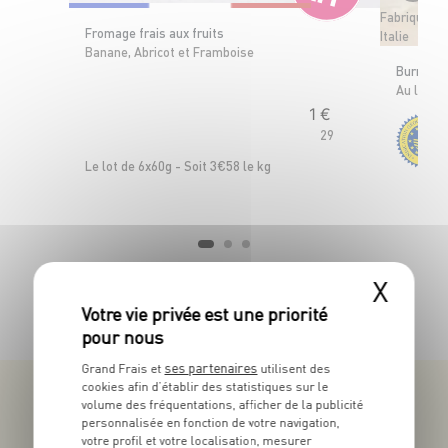
Fabriquée e
Fromage frais aux fruits
Italie
Banane, Abricot et Framboise
Burrata d
OFFRE APP
Au lait p
1
€
29
Le lot de 6x60g - Soit 3€58 le kg
X
TOUTES NOS PROMOTIONS
ses partenaires
Grand Frais et
utilisent des
cookies afin d’établir des statistiques sur le
volume des fréquentations, afficher de la publicité
personnalisée en fonction de votre navigation,
votre profil et votre localisation, mesurer