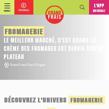
L'APP
PROMOS
QUI RÉGALE
MENU
FROMAGERIE
LE MEILLEUR MARCHÉ, C'EST QUAND LA
CRÈME DES FROMAGES EST SERVIE SUR UN
PLATEAU
Grand Frais Plan D'Orgon
DÉCOUVREZ L'UNIVERS
FROMAGERIE