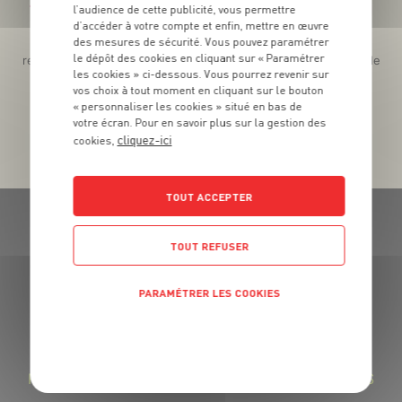
Téléchargez l’App pour profiter d’offres exclusives !
l’audience de cette publicité, vous permettre
d’accéder à votre compte et enfin, mettre en œuvre
des mesures de sécurité. Vous pouvez paramétrer
Des promos exclusives, des récompenses généreuses, des
le dépôt des cookies en cliquant sur « Paramétrer
recettes gourmandes, des jeux inédits... le tout dans une seule
les cookies » ci-dessous. Vous pourrez revenir sur
app !
vos choix à tout moment en cliquant sur le bouton
« personnaliser les cookies » situé en bas de
votre écran. Pour en savoir plus sur la gestion des
cliquez-ici
cookies,
TOUT ACCEPTER
TOUT REFUSER
PARAMÉTRER LES COOKIES
GRAND FRAIS, LE MEILLEUR
MARCHÉ PRÈS DE CHEZ VOUS
POLITIQUE DE CONFIDENTIALITÉ
LA FROMAGERIE GRAND FRAIS : DES FROMAGES
RÉGIONAUX SAVOUREUX ET DES LAITAGES FRAIS