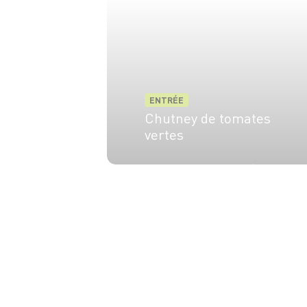
ENTRÉE
Chutney de tomates
vertes
4 pers.
15 min
45 min