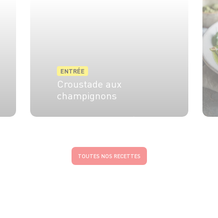
ENTRÉE
Croustade aux
champignons
4 pers.
20 min
30 min
TOUTES NOS RECETTES