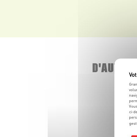
D'AUTRE
Gran
volu
navi
perm
Vous
ci-d
pers
gest