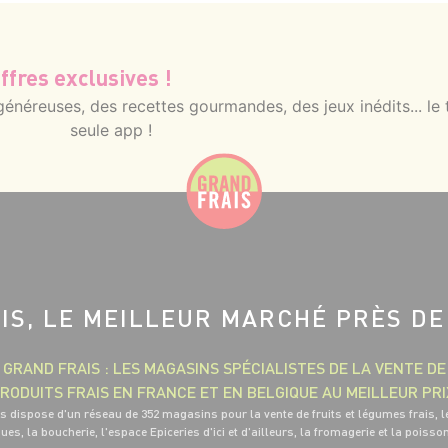
ffres exclusives !
néreuses, des recettes gourmandes, des jeux inédits... le 
seule app !
IS, LE MEILLEUR MARCHÉ PRÈS DE
GRAND FRAIS : LES MAGASINS SPÉCIALISTES DE LA VENTE DE
RODUITS FRAIS EN FRANCE ET EN BELGIQUE AU MEILLEUR PRI
s dispose d'un réseau de 352 magasins pour la vente de fruits et légumes frais, l
ues, la boucherie, l'espace Epiceries d'ici et d'ailleurs, la fromagerie et la poisso