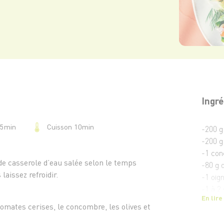
Ingré
Cuisson 10min
15min
-200 g
-200 g
-1 co
nde casserole d’eau salée selon le temps
-80 g 
laissez refroidir.
-1 oig
-1 à 2
En lire
-120 g
tomates cerises, le concombre, les olives et
-Quelq