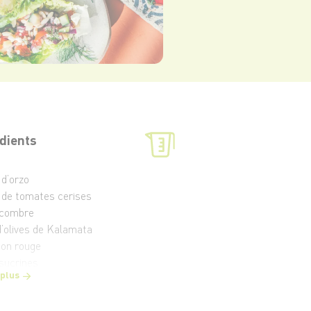
dients
 d’orzo
 de tomates cerises
ncombre
d’olives de Kalamata
non rouge
 sucrines
 plus
 de feta
ues brins d’aneth