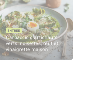
ENTRÉE
Carpaccio d'artichauts
verts, noisettes, œuf et
vinaigrette maison
4 pers.
25 min
15 min