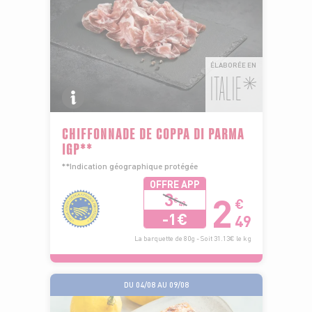
ÉLABORÉE EN
ITALIE*
CHIFFONNADE DE COPPA DI PARMA
IGP**
**Indication géographique protégée
OFFRE APP
2
3
€
€
49
-1€
49
La barquette de 80g - Soit 31.13€ le kg
DU 04/08 AU 09/08