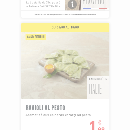
La bouteille de 75 cl pour 2
achetées - Soit 5€33 le litre
L’abus d’alcool est dangereux pour la santé. À consommer avec modération.
DU 04/08 AU 10/08
MAISON PICCININI
FABRIQUÉ EN
ITALIE
RAVIOLI AL PESTO
Aromatisé aux épinards et farçi au pesto
1
€
99