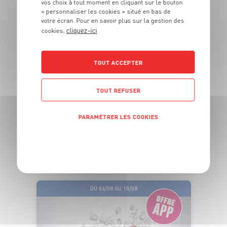
vos choix à tout moment en cliquant sur le bouton
« personnaliser les cookies » situé en bas de
votre écran. Pour en savoir plus sur la gestion des
cliquez-ici
cookies,
ÉLABORÉES EN
TOUT ACCEPTER
FRANCE*
TOUT REFUSER
TRIO DE SAUCISSES SÈCHES
PARAMÉTRER LES COOKIES
Nature - Comté - Noix
7
€
POLITIQUE DE CONFIDENTIALITÉ
99
Les 3 saucissons de 115g - Soit, 23.16€ le kg
DU 04/08 AU 10/08