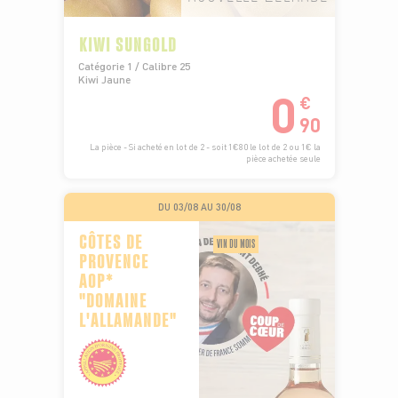
KIWI SUNGOLD
Catégorie 1 / Calibre 25
Kiwi Jaune
0
€
90
La pièce - Si acheté en lot de 2 - soit 1€80 le lot de 2 ou 1€ la
pièce achetée seule
DU 03/08 AU 30/08
CÔTES DE
VIN DU MOIS
PROVENCE
AOP*
"DOMAINE
L'ALLAMANDE"