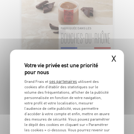
FABRIQUÉE DANS LES
BOUCHES-DU-RHÔNE
X
CRÈME DESSERT AU CHOCOLAT NOIR
OFFRE APP
1
€
ses partenaires
Grand Frais et
utilisent des
19
cookies afin d’établir des statistiques sur le
volume des fréquentations, afficher de la publicité
Le pot de 125g - Soit 9€52 le kg
personnalisée en fonction de votre navigation,
votre profil et votre localisation, mesurer
l’audience de cette publicité, vous permettre
d’accéder à votre compte et enfin, mettre en œuvre
DU 04/08 AU 10/08
des mesures de sécurité. Vous pouvez paramétrer
le dépôt des cookies en cliquant sur « Paramétrer
les cookies » ci-dessous. Vous pourrez revenir sur