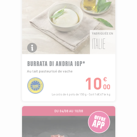
FABRIQUÉE EN
ITALIE
BURRATA DI ANDRIA IGP*
Au lait pasteurisé de vache
10
€
00
Le colis de 4 pots de 150 g - Soit 16€67 le kg
DU 04/08 AU 10/08