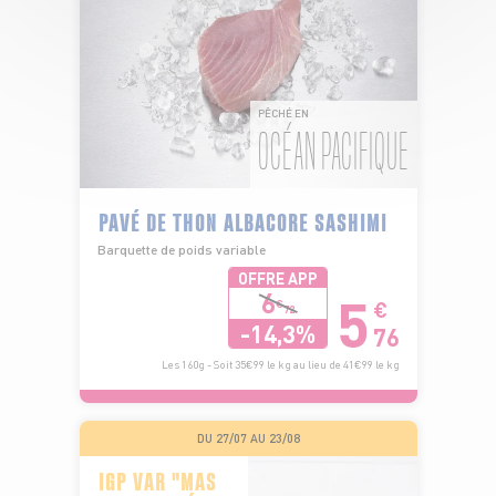
PÊCHÉ EN
OCÉAN PACIFIQUE
PAVÉ DE THON ALBACORE SASHIMI
Barquette de poids variable
OFFRE APP
5
6
€
€
72
-14,3%
76
Les 160g - Soit 35€99 le kg au lieu de 41€99 le kg
DU 27/07 AU 23/08
IGP VAR "MAS