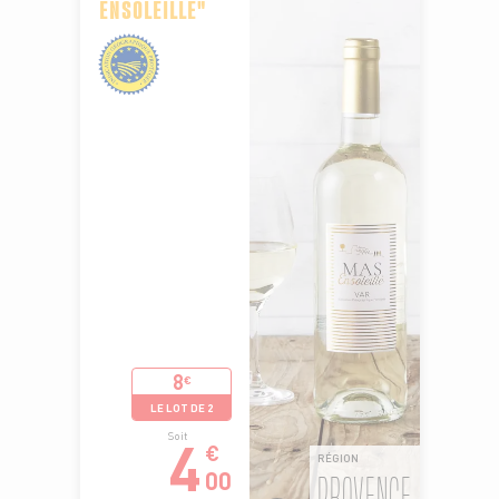
ENSOLEILLÉ"
8
€
LE LOT DE 2
4
Soit
€
RÉGION
00
PROVENCE