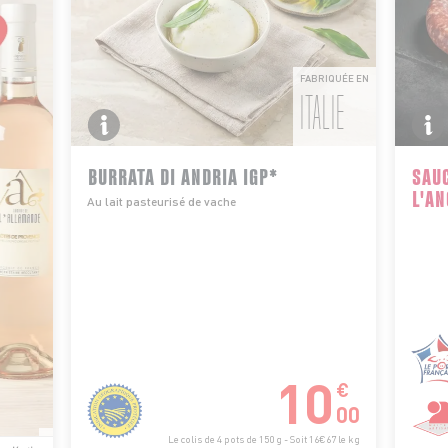
FABRIQUÉE EN
ITALIE
BURRATA DI ANDRIA IGP*
SAUC
L'AN
Au lait pasteurisé de vache
10
€
00
Le colis de 4 pots de 150 g - Soit 16€67 le kg