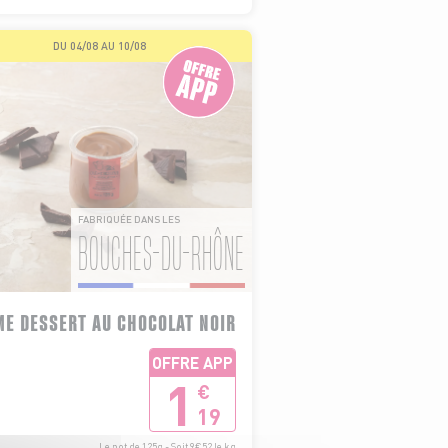
DU 04/08 AU 10/08
FABRIQUÉE DANS LES
BOUCHES-DU-RHÔNE
ME DESSERT AU CHOCOLAT NOIR
OFFRE APP
1
€
19
Le pot de 125g - Soit 9€52 le kg