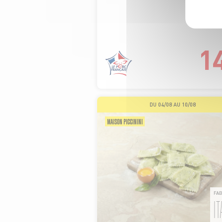
1
DU 04/08 AU 10/08
MAISON PICCININI
FA
IT