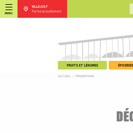
VILLEJUST
Fermé actuellement
MENU
FRUITS ET LÉGUMES
ÉPICERIES
ACCUEIL
PROMOTIONS
>
DÉ