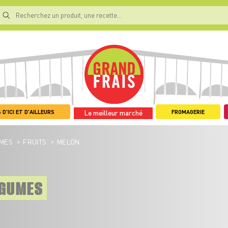
 D'ICI ET D'AILLEURS
FROMAGERIE
Le meilleur marché
>
>
UMES
FRUITS
MELON
ÉGUMES