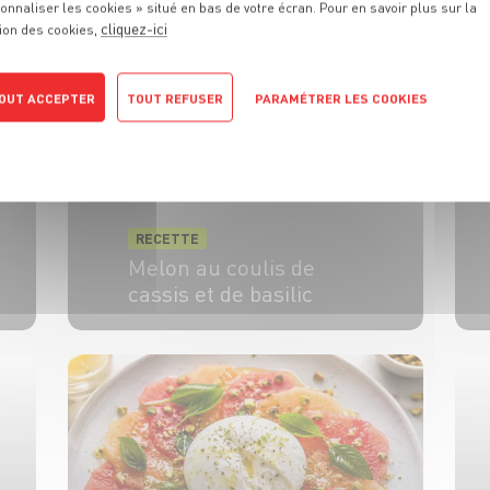
onnaliser les cookies » situé en bas de votre écran. Pour en savoir plus sur la
cliquez-ici
ion des cookies,
OUT ACCEPTER
TOUT REFUSER
PARAMÉTRER LES COOKIES
POLITIQUE DE CONFIDENTIALITÉ
RECETTE
Melon au coulis de
cassis et de basilic
6 pers.
15 min