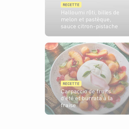
RECETTE
Halloumi rôti, billes de
melon et pastèque,
sauce citron-pistache
3 pers.
25
20 min
RECETTE
Carpaccio de fruits
d'été et burrata à la
fraise
4 pers.
20 min