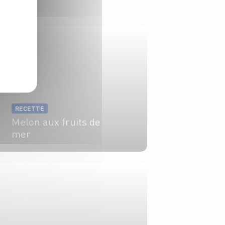
RECETTE
Melon aux fruits de
mer
6 pers.
20 min
15 min