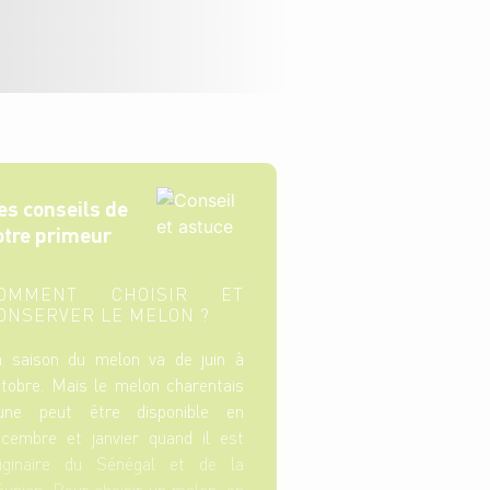
es conseils de
otre primeur
OMMENT CHOISIR ET
ONSERVER LE MELON ?
a saison du melon va de juin à
tobre. Mais le melon charentais
aune peut être disponible en
cembre et janvier quand il est
riginaire du Sénégal et de la
union. Pour choisir un melon, on