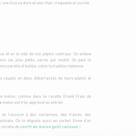
vec une écorce dure et une chair croquante et sucrée.
ux et on le vide de ses pépins centraux. On enlève
ns les plus petits, servis par moitié. On peut le
zzarella di bufala, selon la tradition italienne.
ns coupés en deux, débarrassés de leurs pépins et
 le melon, comme dans la recette Grand Frais de
Le melon est très apprécié en entrée.
 on l’associe à des nectarines, des fraises, des
stivale. On le déguste aussi en sorbet. Envie d’un
e recette de
confit de melon goût calisson
!