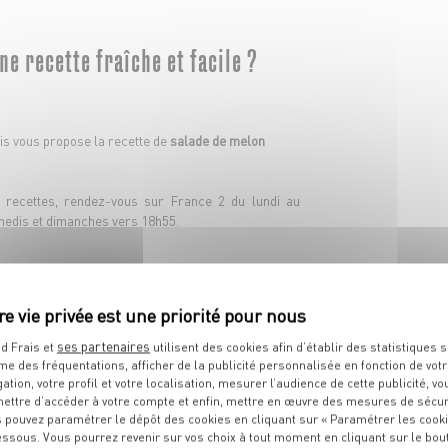
ne recette fraîche et facile ?
is vous propose la recette de
salade de melon
 recettes, rendez-vous sur France 2 du lundi au
medis et dimanches vers 18h55.
ses partenaires
d Frais et
utilisent des cookies afin d’établir des statistiques s
NOS IDÉES
RECETTES
me des fréquentations, afficher de la publicité personnalisée en fonction de vot
gation, votre profil et votre localisation, mesurer l’audience de cette publicité, vo
ettre d’accéder à votre compte et enfin, mettre en œuvre des mesures de sécur
 pouvez paramétrer le dépôt des cookies en cliquant sur « Paramétrer les cook
Découvrez toutes nos recettes à base de melon.
essous. Vous pourrez revenir sur vos choix à tout moment en cliquant sur le bou