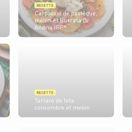
RECETTE
Carpaccio de pastèque,
melon et Burrata Di
Andria IGP*
4 pers.
20 min
RECETTE
Tartare de feta
concombre et melon
4 pers.
10 min