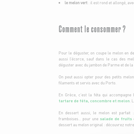
le melon vert
: il est rond et allongé, a
Comment le consommer ?
Pour le déguster, on coupe le melon en de
aussi l’écorce, sauf dans le cas des melo
déguster avec du jambon de Parme et de la mo
On peut aussi opter pour des petits melo
filaments et servis avec du Porto.
En Grèce, c’est la féta qui accompagne
tartare de féta, concombre et melon
. 
En dessert aussi, le melon est parfait :
framboises… pour une
salade de fruits
e
dessert au melon original : découvrez notr