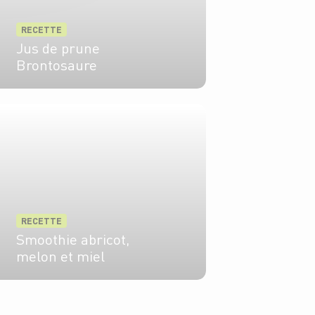
RECETTE
Jus de prune
Brontosaure
6 pers.
15 min
RECETTE
Smoothie abricot,
melon et miel
3 pers.
5 min