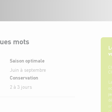
ques mots
L
v
Saison optimale
C
Juin à septembre
C
Conservation
L
2 à 3 jours
oc
j
dé
o
Ré