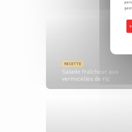
pers
gest
T
RECETTE
Salade fraîcheur aux
vermicelles de riz
4 pers.
10 min
20 min