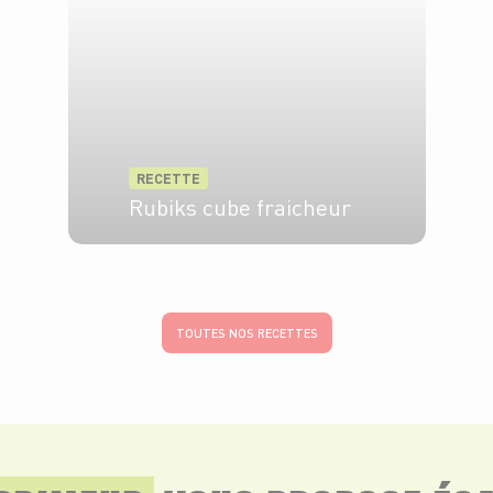
RECETTE
Rubiks cube fraicheur
4 pers.
30 min
TOUTES NOS RECETTES