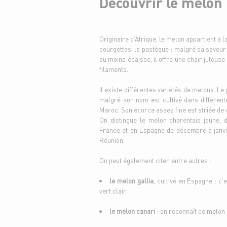
Découvrir le melon
Originaire d’Afrique, le melon appartient à
courgettes, la pastèque : malgré sa saveur 
ou moins épaisse, il offre une chair juteus
filaments.
Il existe différentes variétés de melons. L
malgré son nom est cultivé dans différen
Maroc. Son écorce assez fine est striée de v
On distingue le melon charentais jaune, di
France et en Espagne de décembre à janvie
Réunion.
On peut également citer, entre autres :
le melon gallia
, cultivé en Espagne : c’
vert clair.
le melon canari
: on reconnaît ce melon 