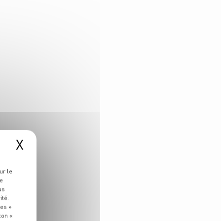
X
ur le
re
us
ité.
ies »
ton «