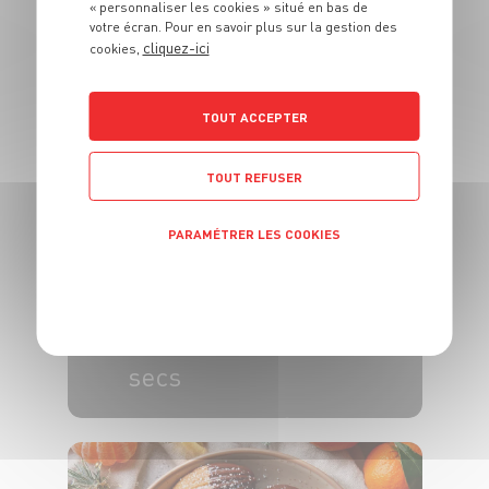
« personnaliser les cookies » situé en bas de
DESSERT
votre écran. Pour en savoir plus sur la gestion des
Crème brûlée à
cliquez-ici
cookies,
l'orange
TOUT ACCEPTER
6 pers.
10 min
1h
TOUT REFUSER
PARAMÉTRER LES COOKIES
POLITIQUE DE CONFIDENTIALITÉ
DESSERT
Couscous aux fruits
secs
6 pers.
15 min
10 min