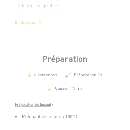
- 3 feuilles de gélatine
- 1 c. à c. de sucre glace
En lire plus
Pour le biscuit
- 3 oeufs
- 60 g de farine et 60 g de sucre
- 20 g de beurre + 10 g pour la plaque
- Une pincée de sel
Préparation
Pour le glaçage
- 25 g de beurre
6 personnes
Préparation 1h
- 10 cl de crème liquide
Cuisson 15 min
- 100 g de chocolat patissier
Préparation du biscuit
:
Préchauffez le four à 180°C.