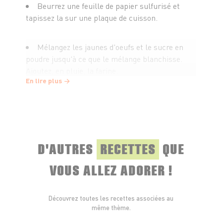
Beurrez une feuille de papier sulfurisé et
tapissez la sur une plaque de cuisson.
Mélangez les jaunes d'oeufs et le sucre en
poudre jusqu'à ce que le mélange blanchisse.
Ajoutez, en pluie, la farine.
En lire plus
Montez les blancs en neige fermes avec une
pincée de sel.
Faites fondre le beurre. Versez dans la pâte la
D'AUTRES
RECETTES
QUE
moitié des blancs, le beurre fondu et le reste des
blancs en tournant doucement.
VOUS ALLEZ ADORER !
Etaler la pâte sur le papier sulfurisé, lissez
Découvrez toutes les recettes associées au
la surface.
même thème.