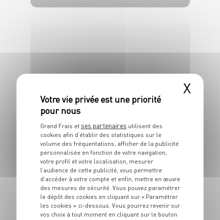
8 pers.
55 min
50 min
*L'abus d'alcool est dangereux pour la santé. A consommer avec
modération.
DESSERT
X
Confiture fraises
rhubarbe vinaigre
balsamique
ses partenaires
Grand Frais et
utilisent des
cookies afin d’établir des statistiques sur le
volume des fréquentations, afficher de la publicité
10 min
30 min
personnalisée en fonction de votre navigation,
votre profil et votre localisation, mesurer
l’audience de cette publicité, vous permettre
d’accéder à votre compte et enfin, mettre en œuvre
des mesures de sécurité. Vous pouvez paramétrer
le dépôt des cookies en cliquant sur « Paramétrer
les cookies » ci-dessous. Vous pourrez revenir sur
vos choix à tout moment en cliquant sur le bouton