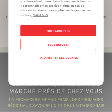
vos choix à tout moment en cliquant sur le bouton
Téléchargez l’App pour profiter d’offres exclusives !
« personnaliser les cookies » situé en bas de
votre écran. Pour en savoir plus sur la gestion des
Des promos exclusives, des récompenses généreuses, des
cliquez-ici
cookies,
recettes gourmandes, des jeux inédits... le tout dans une seule
app !
TOUT ACCEPTER
TOUT REFUSER
PARAMÉTRER LES COOKIES
POLITIQUE DE CONFIDENTIALITÉ
GRAND FRAIS, LE MEILLEUR
MARCHÉ PRÈS DE CHEZ VOUS
LA FROMAGERIE GRAND FRAIS : DES FROMAGES
RÉGIONAUX SAVOUREUX ET DES LAITAGES FRAIS