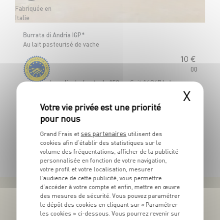
Fabriquée en
Fabr
Italie
Italie
Burrata di Andria IGP*
Ra
Au lait pasteurisé de vache
Ar
10
€
00
Le colis de 4 pots de 150 g - Soit 16€67 le kg
Le
X
ses partenaires
Grand Frais et
utilisent des
cookies afin d’établir des statistiques sur le
TOUTES NOS PROMOTIONS
volume des fréquentations, afficher de la publicité
personnalisée en fonction de votre navigation,
votre profil et votre localisation, mesurer
l’audience de cette publicité, vous permettre
d’accéder à votre compte et enfin, mettre en œuvre
des mesures de sécurité. Vous pouvez paramétrer
le dépôt des cookies en cliquant sur « Paramétrer
les cookies » ci-dessous. Vous pourrez revenir sur