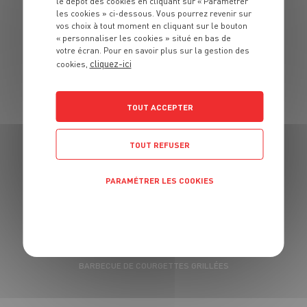
le dépôt des cookies en cliquant sur « Paramétrer
les cookies » ci-dessous. Vous pourrez revenir sur
RECETTES DU MOMENT
vos choix à tout moment en cliquant sur le bouton
« personnaliser les cookies » situé en bas de
SABLÉS À LA TRUFFE
votre écran. Pour en savoir plus sur la gestion des
cliquez-ici
AGNEAU DE NOS RÉGIONS AUX SAVEURS PLURIELLES
cookies,
GRILLED CHEESE AU RÔTI, LÉGUMES GRILLÉS ET PESTO
ROSSO
TOUT ACCEPTER
DAUBE DE BICHE
TOUT REFUSER
BOUCHÉES APÉRITIVES AU RADIS NOIR
CHEESECAKE POIRE SPÉCULOS
PARAMÉTRER LES COOKIES
NOUILLES CHINOISES, GAMBAS ET CHAMPIGNONS NOIRS
POLITIQUE DE CONFIDENTIALITÉ
COCKTAIL KIR
GIGOT DE 7 HEURES
BARBECUE DE COURGETTES GRILLÉES