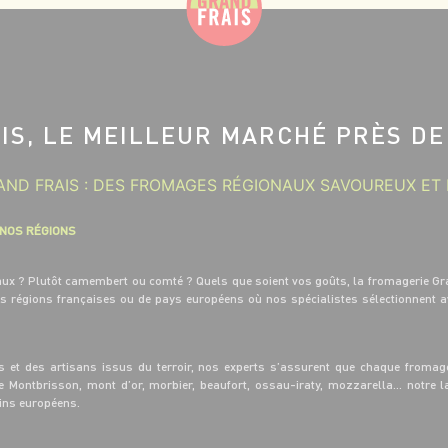
IS, LE MEILLEUR MARCHÉ PRÈS DE
ND FRAIS : DES FROMAGES RÉGIONAUX SAVOUREUX ET 
 NOS RÉGIONS
eaux ? Plutôt camembert ou comté ? Quels que soient vos goûts, la fromagerie Gr
es régions françaises ou de pays européens où nos spécialistes sélectionnent 
s et des artisans issus du terroir, nos experts s’assurent que chaque fromage
de Montbrisson, mont d’or, morbier, beaufort, ossau-iraty, mozzarella… notre
sins européens.