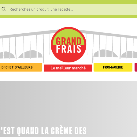
 D'ICI ET D'AILLEURS
FROMAGERIE
Le meilleur marché
C'EST QUAND LA CRÈME DES