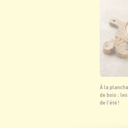
À la planch
de bois : le
de l’été !