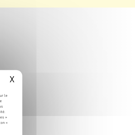
X
ur le
re
us
ité.
ies »
ton «