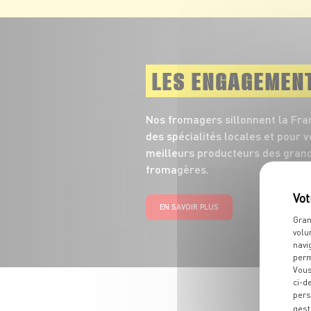
LES ENGAGEMEN
Nos fromagers sillonnent la Fra
des spécialités locales et pour 
meilleurs producteurs des grand
fromagères.
EN SAVOIR PLUS
Gran
volu
navi
perm
Vous
ci-d
pers
gest