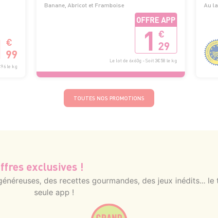
Banane, Abricot et Framboise
Au la
OFFRE APP
1
€
1
€
29
99
Le lot de 6x60g - Soit 3€58 le kg
€96 le kg
TOUTES NOS PROMOTIONS
ffres exclusives !
néreuses, des recettes gourmandes, des jeux inédits... le 
seule app !