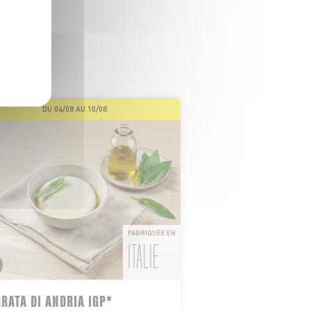
GER
 de nos
DU 04/08 AU 10/08
FABRIQUÉE EN
ITALIE
RATA DI ANDRIA IGP*