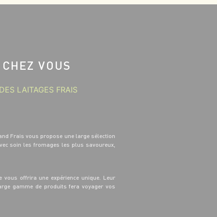
 CHEZ VOUS
DES LAITAGES FRAIS
and Frais vous propose une large sélection
avec soin les fromages les plus savoureux,
 vous offrira une expérience unique. Leur
 large gamme de produits fera voyager vos