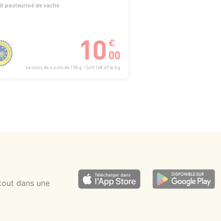
it pasteurisé de vache
10
€
00
Le colis de 4 pots de 150 g - Soit 16€67 le kg
tout dans une