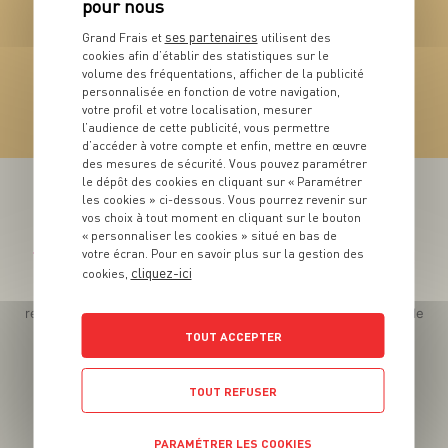
ses partenaires
Grand Frais et
utilisent des
cookies afin d’établir des statistiques sur le
VIN
volume des fréquentations, afficher de la publicité
Saint-Véran AOP
personnalisée en fonction de votre navigation,
votre profil et votre localisation, mesurer
VOIR LE PRODUIT
l’audience de cette publicité, vous permettre
d’accéder à votre compte et enfin, mettre en œuvre
des mesures de sécurité. Vous pouvez paramétrer
le dépôt des cookies en cliquant sur « Paramétrer
les cookies » ci-dessous. Vous pourrez revenir sur
vos choix à tout moment en cliquant sur le bouton
« personnaliser les cookies » situé en bas de
votre écran. Pour en savoir plus sur la gestion des
Téléchargez l’App pour profiter d’offres exclusives !
cliquez-ici
cookies,
Des promos exclusives, des récompenses généreuses, des
recettes gourmandes, des jeux inédits... le tout dans une seule
app !
TOUT ACCEPTER
TOUT REFUSER
PARAMÉTRER LES COOKIES