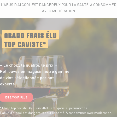
L'ABUS D'ALCOOL EST DANGEREUX POUR LA SANTÉ. À CONSOMMER
AVEC MODÉRATION
GRAND FRAIS ÉLU
TOP CAVISTE*
« Le choix, la qualité,
le prix »
Retrouvez en magasin notre gamme
de vins sélectionnée par nos
experts.
EN SAVOIR PLUS
* Étude top caviste IAQ – juin 2023 – catégorie supermarchés
L’abus d’alcool est dangereux pour la santé. À consommer avec modération.