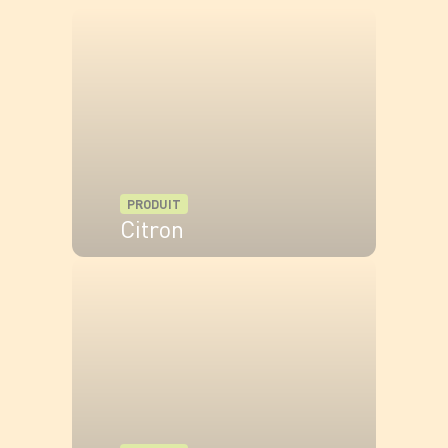
chaude jusqu'à ce qu'elles soient dorées et croustillantes.
Égoutter sur du papier absorbant.
Aïoli au citron confit :
Préparer l'émulsion
Séparer le jaune
d'oeuf
dans un bol. Ajouter l'ail écrasé, le
jus de citron
et le sel. Monter l'aïoli au fouet en incorporant
PRODUIT
les huiles en filet, en commençant par l'huile neutre.
Citron
Ajouter le citron confit
VOIR LE PRODUIT
Incorporer le
citron confit
haché très finement à l'aïoli.
Rectifier l'assaisonnement si nécessaire.
Finition
Préparer une salade d'herbes fraîches pour accompagner
(
menthe
,
coriandre
,
persil
, jeunes pousses). Torréfier