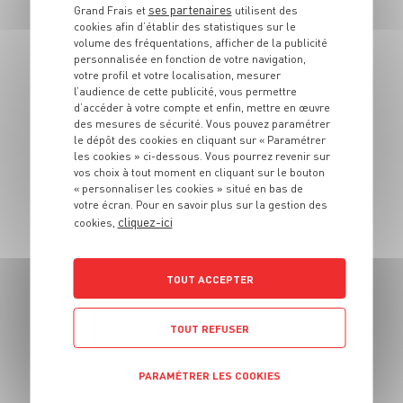
ses partenaires
Grand Frais et
utilisent des
PLAT
cookies afin d’établir des statistiques sur le
Soupe de chou
volume des fréquentations, afficher de la publicité
chinois aux
personnalisée en fonction de votre navigation,
votre profil et votre localisation, mesurer
crevettes
l’audience de cette publicité, vous permettre
d’accéder à votre compte et enfin, mettre en œuvre
des mesures de sécurité. Vous pouvez paramétrer
4 pers.
30 min
20 min
le dépôt des cookies en cliquant sur « Paramétrer
les cookies » ci-dessous. Vous pourrez revenir sur
vos choix à tout moment en cliquant sur le bouton
« personnaliser les cookies » situé en bas de
votre écran. Pour en savoir plus sur la gestion des
cliquez-ici
cookies,
TOUT ACCEPTER
PLAT
Faux-filet tigre qui
pleure
TOUT REFUSER
4 pers.
15 min
3 min
PARAMÉTRER LES COOKIES