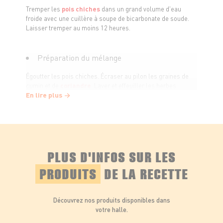
Tremper les
pois chiches
dans un grand volume d'eau
froide avec une cuillère à soupe de bicarbonate de soude.
Laisser tremper au moins 12 heures.
Préparation du mélange
Égoutter les pois chiches. Écraser au pilon les graines de
cumin et de
coriandre
. Laver et effeuiller les herbes.
En lire plus
Hacher grossièrement l'ail.
Mixer
Dans un robot, mixer ensemble les pois chiches, les épices
PLUS D'INFOS SUR LES
écrasées, les herbes, l'ail et le sel jusqu'à obtention d'une
pâté granuleuse mais compacte.
PRODUITS
DE LA RECETTE
Former et frire
Découvrez nos produits disponibles dans
votre halle.
Former des boulettes ou des galettes avec les mains
légèrement humidifiées. Faire frire dans une huile bien