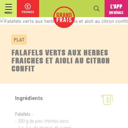
L'APP
PROMOS
QUI RÉGALE
MENU
PLAT
FALAFELS VERTS AUX HERBES
FRAICHES ET AIOLI AU CITRON
CONFIT
Ingrédients
Falafels :
- 350 g de pois chiches secs
- 1 c. à s. de graines de cumin