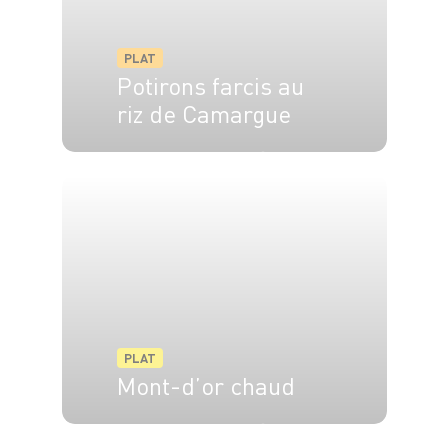
PLAT
Potirons farcis au
riz de Camargue
4 pers.
15 min
40 min
PLAT
Mont-d’or chaud
4 pers.
40 min
30 min