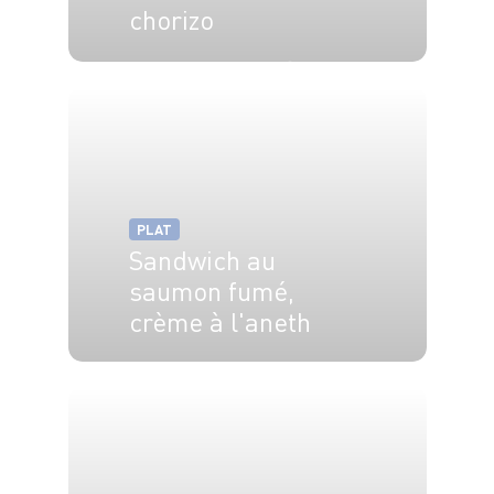
chorizo
4 pers.
10 min
20 min
PLAT
Sandwich au
saumon fumé,
crème à l'aneth
4 pers.
10 min