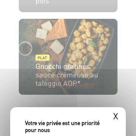
pois
30 min
15 min
PLAT
Gnocchi gratinés
sauce crémeuse au
taleggio AOP*
4 pers.
10 min
20 min
X