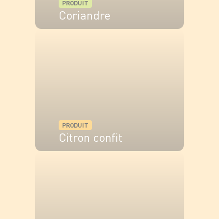
PRODUIT
légèrement les pignons de pin à sec dans une poêle
Coriandre
chaude. Servir les falafels tièdes avec l'aïoli, la salade et
les pignons en garniture.
VOIR LE PRODUIT
PRODUIT
Citron confit
VOIR LE PRODUIT