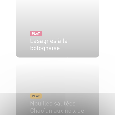
PLAT
Lasagnes à la
bolognaise
8 pers.
30 min
1h35
PLAT
Nouilles sautées
Chao'an aux noix de