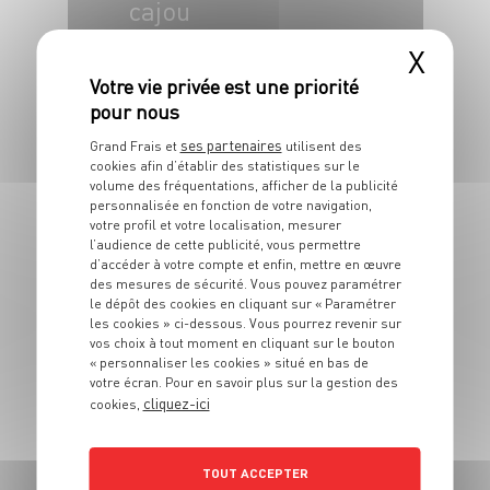
cajou
X
4 pers.
15 min
10 min
ses partenaires
Grand Frais et
utilisent des
cookies afin d’établir des statistiques sur le
volume des fréquentations, afficher de la publicité
personnalisée en fonction de votre navigation,
votre profil et votre localisation, mesurer
l’audience de cette publicité, vous permettre
PLAT
d’accéder à votre compte et enfin, mettre en œuvre
Lasagnes à la
des mesures de sécurité. Vous pouvez paramétrer
florentine
le dépôt des cookies en cliquant sur « Paramétrer
les cookies » ci-dessous. Vous pourrez revenir sur
vos choix à tout moment en cliquant sur le bouton
6 pers.
30 min
30 min
« personnaliser les cookies » situé en bas de
votre écran. Pour en savoir plus sur la gestion des
cliquez-ici
cookies,
TOUT ACCEPTER