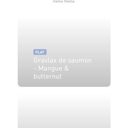
même thème.
PLAT
Gravlax de saumon
- Mangue &
butternut
4 pers.
50 min
50 min