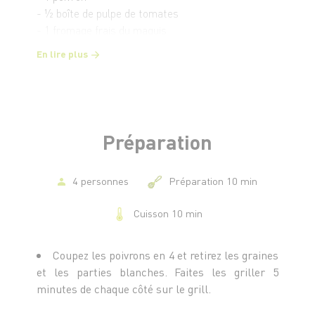
- ½ boîte de pulpe de tomates
- 1 fromage frais du maquis
- 1 sachet de roquette
En lire plus
Préparation
4 personnes
Préparation 10 min
Cuisson 10 min
Coupez les poivrons en 4 et retirez les graines
et les parties blanches. Faites les griller 5
minutes de chaque côté sur le grill.