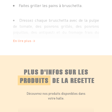
Faites griller les pains à bruschetta.
Dressez chaque bruschetta avec de la pulpe
de tomate, des poivrons grillés, des poivrons
piquillos, des antipasti et du fromage frais du
maquis émietté.
En lire plus
Dégustez avec de la roquette !
PLUS D'INFOS SUR LES
PRODUITS
DE LA RECETTE
Découvrez nos produits disponibles dans
votre halle.