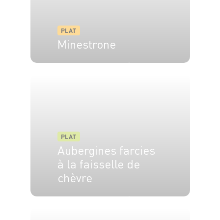
PLAT
Minestrone
4 pers.
20 min
17 min
PLAT
Aubergines farcies
à la faisselle de
chèvre
6 pers.
30 min
20 min