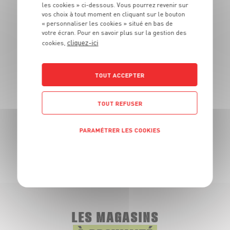
les cookies » ci-dessous. Vous pourrez revenir sur
vos choix à tout moment en cliquant sur le bouton
« personnaliser les cookies » situé en bas de
CHORIZO FORT OU DOUX
votre écran. Pour en savoir plus sur la gestion des
cliquez-ici
En sachet
cookies,
Dans la limite des stocks disponibles
3
€
49
TOUT ACCEPTER
La pièce de 225g - Soit 15€51 le kg
TOUT REFUSER
PARAMÉTRER LES COOKIES
TOUTES NOS PROMOTIONS
POLITIQUE DE CONFIDENTIALITÉ
LES MAGASINS