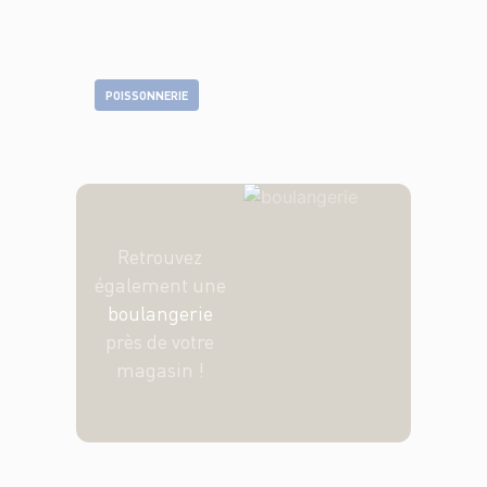
POISSONNERIE
Retrouvez
également une
boulangerie
près de votre
magasin !