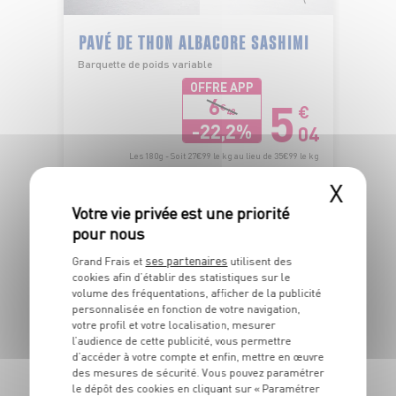
PAVÉ DE THON ALBACORE SASHIMI
Barquette de poids variable
OFFRE APP
5
6
€
€
48
-22,2%
04
Les 180g - Soit 27€99 le kg au lieu de 35€99 le kg
X
DU 04/08 AU 16/08
ses partenaires
Grand Frais et
utilisent des
cookies afin d’établir des statistiques sur le
volume des fréquentations, afficher de la publicité
personnalisée en fonction de votre navigation,
votre profil et votre localisation, mesurer
l’audience de cette publicité, vous permettre
d’accéder à votre compte et enfin, mettre en œuvre
ÉLABORÉ EN
ESPAGNE
des mesures de sécurité. Vous pouvez paramétrer
le dépôt des cookies en cliquant sur « Paramétrer