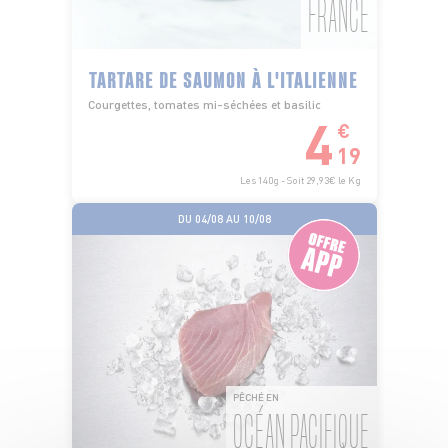
FRANCE
TARTARE DE SAUMON À L'ITALIENNE
Courgettes, tomates mi-séchées et basilic
4
€
19
Les 140g - Soit 29,93€ le Kg
DU 04/08 AU 10/08
PÊCHÉ EN
OCÉAN PACIFIQUE