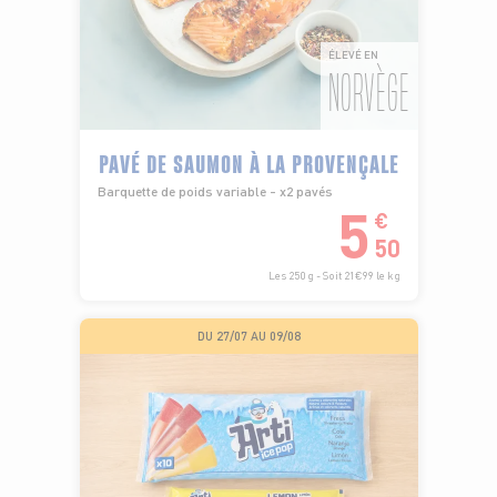
ÉLEVÉ EN
NORVÈGE
PAVÉ DE SAUMON À LA PROVENÇALE
Barquette de poids variable - x2 pavés
5
€
50
Les 250 g - Soit 21€99 le kg
DU 27/07 AU 09/08