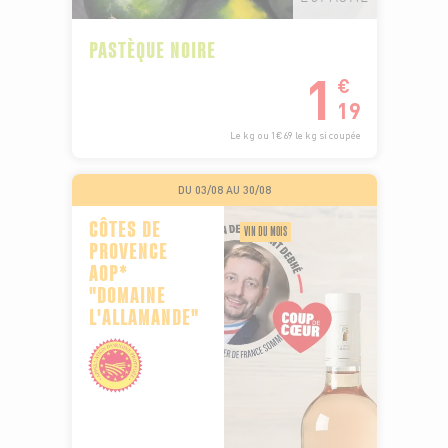
PASTÈQUE NOIRE
1
€
19
Le kg ou 1€69 le kg si coupée
DU 03/08 AU 30/08
CÔTES DE
VIN DU MOIS
PROVENCE
AOP*
"DOMAINE
L'ALLAMANDE"