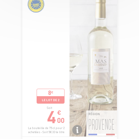
8
€
LE LOT DE 2
4
Soit
€
RÉGION
00
PROVENCE
La bouteille de 75 cl pour 2
achetées - Soit 5€33 le litre