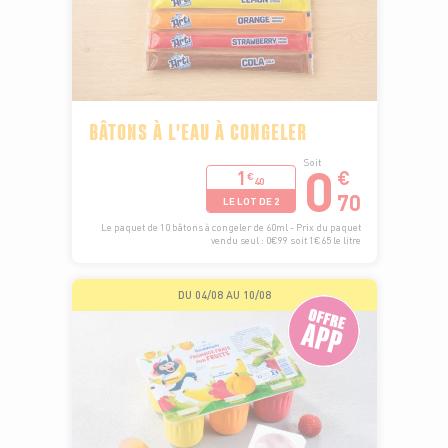
BÂTONS À L'EAU À CONGELER
0
Soit
1
€
€
40
70
LE LOT DE 2
Le paquet de 10 bâtons à congeler de 60ml - Prix du paquet
vendu seul : 0€99 soit 1€65 le litre
DU 04/08 AU 10/08