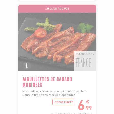
DU 04/08 AU 09/08
ÉLABORÉES EN
FRANCE
AIGUILLETTES DE CANARD
MARINÉES
Marinade aux 5 baies ou au piment d'Espelette
Dans la limite des stocks disponibles
6
€
OPPORTUNITÉ
99