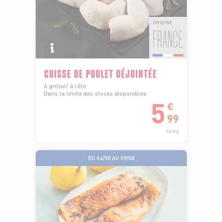
ORIGINE
FRANCE
CUISSE DE POULET DÉJOINTÉE
À griller/ à rôtir
Dans la limite des stocks disponibles
5
€
99
Le kg
DU 04/08 AU 09/08