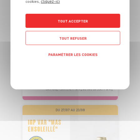
cliquez-ici
cookies,
PÊCHÉ EN
TOUT ACCEPTER
OCÉAN PACIFIQUE
TOUT REFUSER
PAVÉ DE THON ALBACORE SASHIMI
PARAMÉTRER LES COOKIES
Barquette de poids variable
OFFRE APP
POLITIQUE DE CONFIDENTIALITÉ
5
6
€
€
48
-22,2%
04
Les 180g - Soit 27€99 le kg au lieu de 35€99 le kg
DU 27/07 AU 23/08
IGP VAR "MAS
ENSOLEILLÉ"