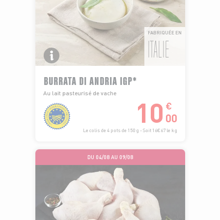
FABRIQUÉE EN
ITALIE
BURRATA DI ANDRIA IGP*
Au lait pasteurisé de vache
10
€
00
Le colis de 4 pots de 150 g - Soit 16€67 le kg
DU 04/08 AU 09/08