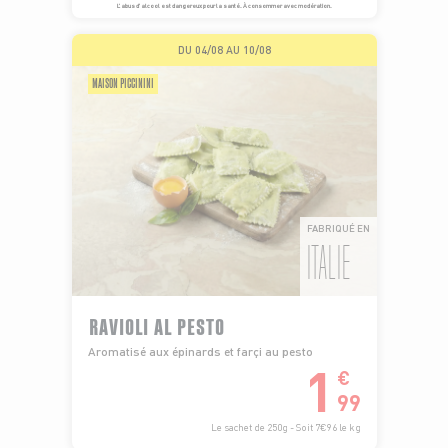
L’abus d’alcool est dangereux pour la santé. À consommer avec modération.
DU 04/08 AU 10/08
MAISON PICCININI
FABRIQUÉ EN
ITALIE
RAVIOLI AL PESTO
Aromatisé aux épinards et farçi au pesto
1
€
99
Le sachet de 250g - Soit 7€96 le kg