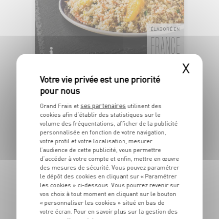
ÉLABORÉ EN
FRANCE
X
TABOULÉ AUX AGRUMES
Semoule de blé dur et fruits
Dans la limite des stocks disponibles
1
ses partenaires
Grand Frais et
utilisent des
€
cookies afin d’établir des statistiques sur le
59
volume des fréquentations, afficher de la publicité
personnalisée en fonction de votre navigation,
Les 100g - Soit 15€90 le kg
votre profil et votre localisation, mesurer
l’audience de cette publicité, vous permettre
d’accéder à votre compte et enfin, mettre en œuvre
DU 04/08 AU 10/08
des mesures de sécurité. Vous pouvez paramétrer
le dépôt des cookies en cliquant sur « Paramétrer
les cookies » ci-dessous. Vous pourrez revenir sur
vos choix à tout moment en cliquant sur le bouton
« personnaliser les cookies » situé en bas de
votre écran. Pour en savoir plus sur la gestion des