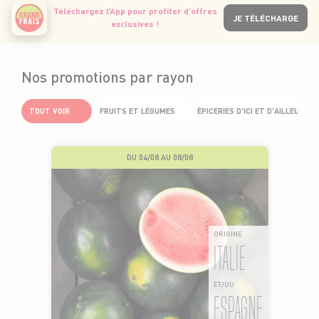
Téléchargez l’App pour profiter d’offres
JE TÉLÉCHARGE
exclusives !
Nos promotions par rayon
TOUT VOIR
FRUITS ET LÉGUMES
ÉPICERIES D'ICI ET D'AILLEURS
DU 04/08 AU 08/08
ORIGINE
ITALIE
ET/OU
ESPAGNE