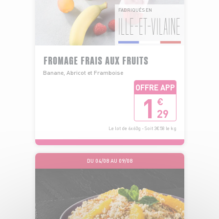
FABRIQUÉS EN
ILLE-ET-VILAINE
FROMAGE FRAIS AUX FRUITS
Banane, Abricot et Framboise
OFFRE APP
1
€
29
Le lot de 6x60g - Soit 3€58 le kg
DU 04/08 AU 09/08