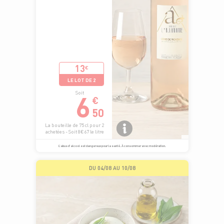
13
€
LE LOT DE 2
6
Soit
€
50
La bouteille de 75 cl pour 2
achetées - Soit 8€67 le litre
L’abus d’alcool est dangereux pour la santé. À consommer avec modération.
DU 04/08 AU 10/08