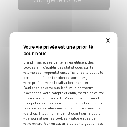
4 pers.
15 min
25 min
X
ses partenaires
Grand Frais et
utilisent des
cookies afin d’établir des statistiques sur le
PLAT
volume des fréquentations, afficher de la publicité
Quinoa au poulet
personnalisée en fonction de votre navigation,
votre profil et votre localisation, mesurer
l’audience de cette publicité, vous permettre
4 pers.
15 min
20 min
d’accéder à votre compte et enfin, mettre en œuvre
des mesures de sécurité. Vous pouvez paramétrer
le dépôt des cookies en cliquant sur « Paramétrer
les cookies » ci-dessous. Vous pourrez revenir sur
vos choix à tout moment en cliquant sur le bouton
« personnaliser les cookies » situé en bas de
votre écran. Pour en savoir plus sur la gestion des