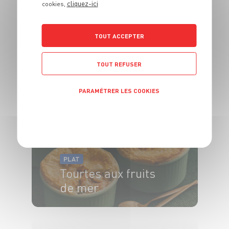
cliquez-ici
cookies,
PLAT
TOUT ACCEPTER
Poulet Yassa
TOUT REFUSER
4 pers.
10min
50min
PARAMÉTRER LES COOKIES
POLITIQUE DE CONFIDENTIALITÉ
PLAT
Tourtes aux fruits
de mer
4 pers.
20 min
25 min