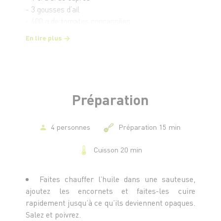
- 3 gousses d’ail
- 400 g de tomates concassées
- 2 c. à s. de coriandre hachée
En lire plus
- 1 c. à s. de persil frisé haché
- 1 c. à c. d’origan
- 1 pincée de 4 épices
- 1 pincée de sucre
- 3 c. à s. d’huile d’olive
Préparation
- Sel et poivre
4 personnes
Préparation 15 min
Cuisson 20 min
Faites chauffer l’huile dans une sauteuse,
ajoutez les encornets et faites-les cuire
rapidement jusqu’à ce qu’ils deviennent opaques.
Salez et poivrez.