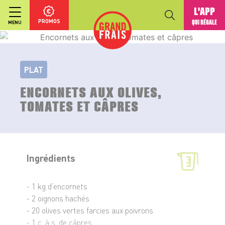
L'APP
PROMOS
QUI RÉGALE
MENU
PLAT
ENCORNETS AUX OLIVES,
TOMATES ET CÂPRES
Ingrédients
- 1 kg d’encornets
- 2 oignons hachés
- 20 olives vertes farcies aux poivrons
- 1 c. à s. de câpres