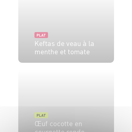
PLAT
Keftas de veau à la
menthe et tomate
4 pers.
1h
30
PLAT
Œuf cocotte en
courgette ronde