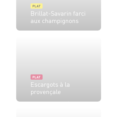
PLAT
Brillat-Savarin farci
aux champignons
6 pers.
20 min
10 min
PLAT
Escargots à la
provençale
4 pers.
20 min
20 min