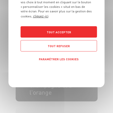
PLAT
vos choix à tout moment en cliquant sur le bouton
« personnaliser les cookies » situé en bas de
Encornets farcis au
votre écran. Pour en savoir plus sur la gestion des
riz à la
cliquez-ici
cookies,
méditerranéenne
TOUT ACCEPTER
4 pers.
20 min
20 min
TOUT REFUSER
PARAMÉTRER LES COOKIES
PLAT
Huîtres pochées,
POLITIQUE DE CONFIDENTIALITÉ
sauce au
champagne et à
l'orange
4 pers.
20 min