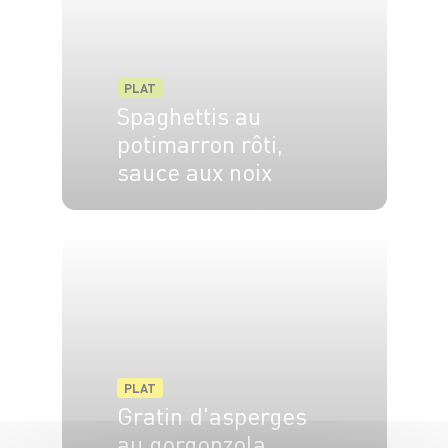
PLAT
Spaghettis au
potimarron rôti,
sauce aux noix
4 pers.
20 min
30 min
PLAT
Gratin d'asperges
au gorgonzola