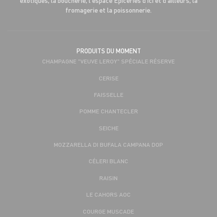
exotiques, la boucherie, l'espace Epiceries d'ici et d'ailleurs, la
fromagerie et la poissonnerie.
PRODUITS DU MOMENT
CHAMPAGNE "VEUVE LEROY" SPÉCIALE RÉSERVE
CERISE
FAISSELLE
POMME CHANTECLER
SEICHE
MOZZARELLA DI BUFALA CAMPANA DOP
CÉLERI BLANC
RAISIN
LE CAHORS AOC
COURGE MUSCADE