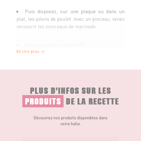
Puis disposez, sur une plaque ou dans un
plat, les pilons de poulet. Avec un pinceau, venez
recouvrir les morceaux de marinade.
Laissez mariner pendant 2h.
En lire plus
Puis disposez vos pilons de poulet sur le
grill. Dégustez-les accompagnés de la sauce au
yaourt.
PLUS D'INFOS SUR LES
Pour la sauce au yaourt
:
PRODUITS
DE LA RECETTE
Commencez par hachez finement les gousses
d'ail. Puis pelez le gingembre, et hachez-le
Découvrez nos produits disponibles dans
également.
votre halle.