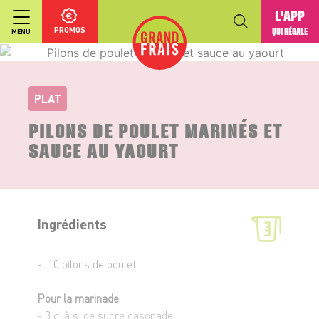
L'APP
PROMOS
QUI RÉGALE
MENU
PLAT
PILONS DE POULET MARINÉS ET
SAUCE AU YAOURT
Ingrédients
- 10 pilons de poulet
Pour la marinade
- 3 c. à s. de sucre casonade