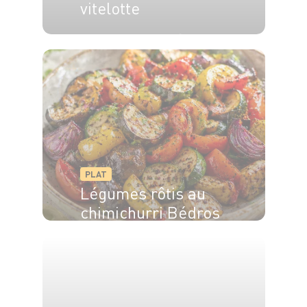
vitelotte
2 pers.
15 min
20 min
PLAT
Légumes rôtis au
chimichurri Bédros