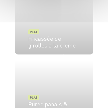
PLAT
Fricassée de
girolles à la crème
4 pers.
20 min
25 min
PLAT
Purée panais &