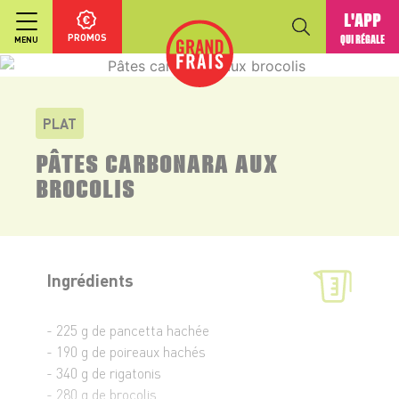
L'APP
PROMOS
QUI RÉGALE
MENU
PLAT
PÂTES CARBONARA AUX
BROCOLIS
Ingrédients
- 225 g de pancetta hachée
- 190 g de poireaux hachés
- 340 g de rigatonis
- 280 g de brocolis