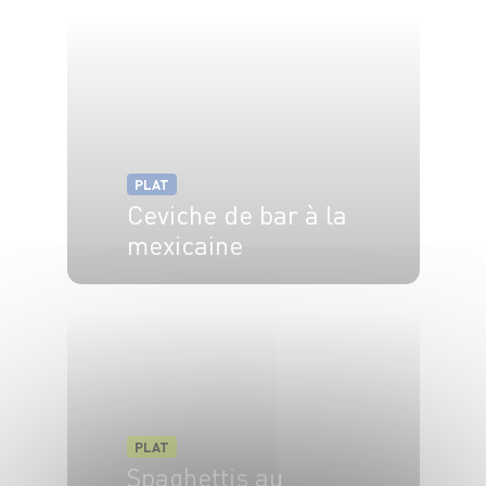
PLAT
Ceviche de bar à la
mexicaine
4 pers.
20 min
PLAT
Spaghettis au