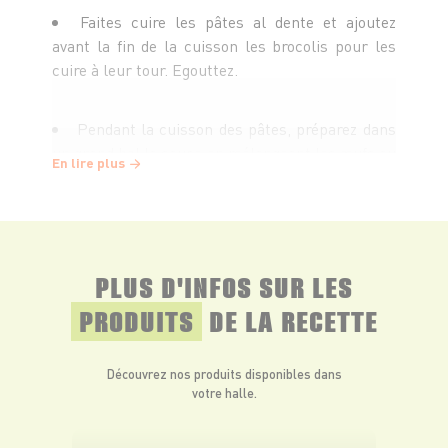
Faites cuire les pâtes al dente et ajoutez
avant la fin de la cuisson les brocolis pour les
cuire à leur tour. Egouttez.
Pendant la cuisson des pâtes, préparez dans
un grand bol la sauce en mélangeant les œufs au
En lire plus
fouet et en ajoutant progressivement le
parmesan et un peu d’eau de la cuisson.
Ajoutez le tout dans la casserole de cuisson
PLUS D'INFOS SUR LES
des pâtes, intégrez la pancetta et les poireaux, la
sauce préparée et les pâtes puis remuez.
PRODUITS
DE LA RECETTE
Servez dès que le mélange d’œufs s’épaissit
Découvrez nos produits disponibles dans
et ajoutez un peu de persil.
votre halle.