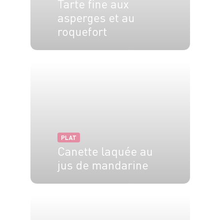
Tarte fine aux
asperges et au
roquefort
4 pers.
15 min
20 min
PLAT
Canette laquée au
jus de mandarine
4 pers.
20 min
1h30