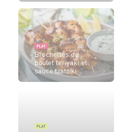
4 pers.
15 min
20 min
PLAT
Brochettes de
poulet teriyaki et
sauce tzatziki
6 pers.
10
10
PLAT