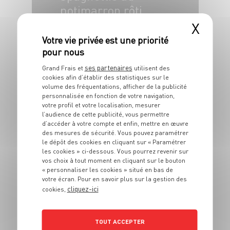
potimarron rôti,
sauce aux noix
X
4 pers.
20 min
30 min
ses partenaires
Grand Frais et
utilisent des
cookies afin d’établir des statistiques sur le
volume des fréquentations, afficher de la publicité
personnalisée en fonction de votre navigation,
votre profil et votre localisation, mesurer
l’audience de cette publicité, vous permettre
PLAT
d’accéder à votre compte et enfin, mettre en œuvre
Pintade rôtie à
des mesures de sécurité. Vous pouvez paramétrer
le dépôt des cookies en cliquant sur « Paramétrer
l'orange et au
les cookies » ci-dessous. Vous pourrez revenir sur
romarin
vos choix à tout moment en cliquant sur le bouton
« personnaliser les cookies » situé en bas de
votre écran. Pour en savoir plus sur la gestion des
6 pers.
20 min
50 min
cliquez-ici
cookies,
TOUT ACCEPTER