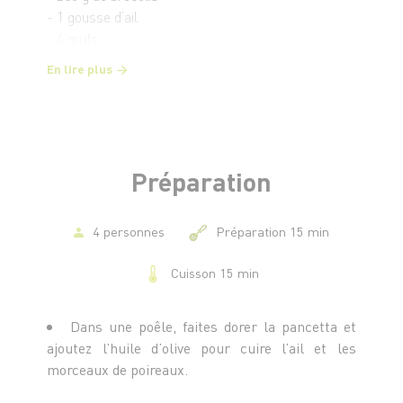
- 1 gousse d’ail
- 4 œufs
- 105 g de parmesan râpé
En lire plus
- 20 g de persil plat ciselé
- 1 c. à s. d’huile d’olive
Préparation
4 personnes
Préparation 15 min
Cuisson 15 min
Dans une poêle, faites dorer la pancetta et
ajoutez l’huile d’olive pour cuire l’ail et les
morceaux de poireaux.