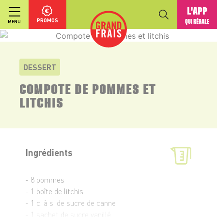
L'APP
PROMOS
QUI RÉGALE
MENU
DESSERT
COMPOTE DE POMMES ET
LITCHIS
Ingrédients
- 8 pommes
- 1 boîte de litchis
- 1 c. à s. de sucre de canne
- 1 sachet de sucre vanillé