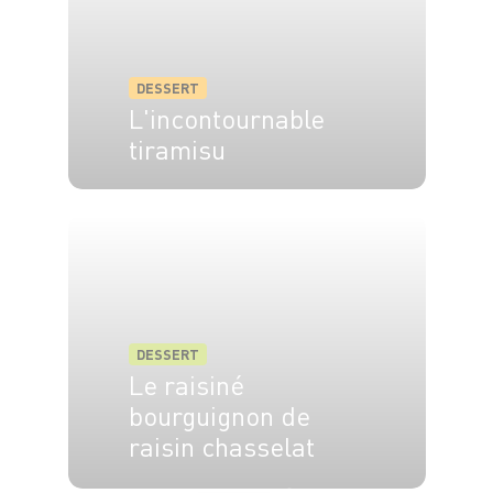
DESSERT
L'incontournable
tiramisu
6 pers.
25 min
DESSERT
Le raisiné
bourguignon de
raisin chasselat