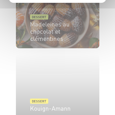
DESSERT
Madeleines au
chocolat et
clémentines
20 min
20 min
DESSERT
Kouign-Amann