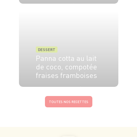
8 pers.
3h
30 min
DESSERT
Panna cotta au lait
de coco, compotée
fraises framboises
4 pers.
25 min
15 min
TOUTES NOS RECETTES