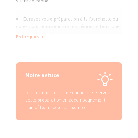
sucre de canne.
Écrasez votre préparation à la fourchette ou
optez pour le mixeur si vous désirez obtenir une
texture plus fondante.
En lire plus
Notre astuce
Ajoutez une touche de cannelle et servez
cette préparation en accompagnement
d'un gâteau coco par exemple.