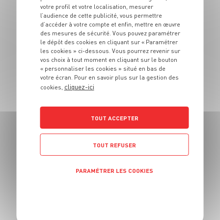
votre profil et votre localisation, mesurer
DESSERT
l’audience de cette publicité, vous permettre
Muffin Araignée
d’accéder à votre compte et enfin, mettre en œuvre
des mesures de sécurité. Vous pouvez paramétrer
le dépôt des cookies en cliquant sur « Paramétrer
6 pers.
20 min
20 min
les cookies » ci-dessous. Vous pourrez revenir sur
vos choix à tout moment en cliquant sur le bouton
« personnaliser les cookies » situé en bas de
votre écran. Pour en savoir plus sur la gestion des
cliquez-ici
cookies,
TOUT ACCEPTER
TOUT REFUSER
DESSERT
Apfelstrudel
PARAMÉTRER LES COOKIES
8 pers.
45 min
40 min
POLITIQUE DE CONFIDENTIALITÉ