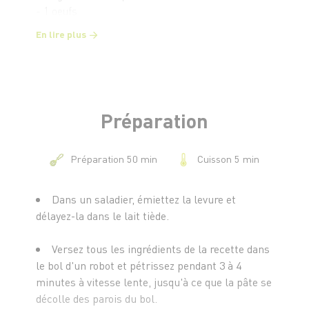
- 1 oeufs
- 45 g de beurre
En lire plus
- 5 g de sel
Pour la compote :
- 1.5 kg de pommes
- 10 g de beurre
- 1 c. à c. de cannelle moulue
Préparation
- 60 g de cassonade
Cuisson 5 min
Préparation 50 min
Dans un saladier, émiettez la levure et
délayez-la dans le lait tiède.
Versez tous les ingrédients de la recette dans
le bol d'un robot et pétrissez pendant 3 à 4
minutes à vitesse lente, jusqu'à ce que la pâte se
décolle des parois du bol.