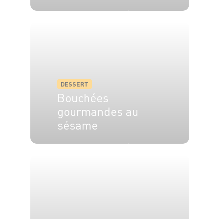
6 pers.
15 min
35 min
DESSERT
Bouchées
gourmandes au
sésame
4 pers.
40 min
15 min