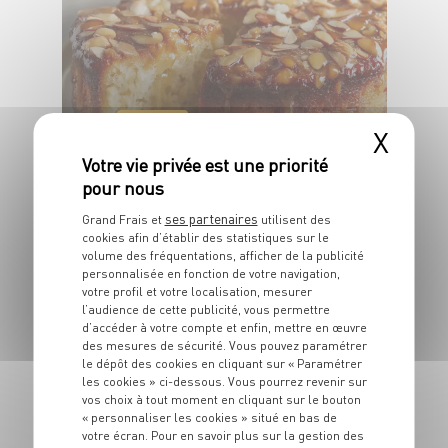
DESSERT
X
Moelleux aux
amandes et miel
ses partenaires
Grand Frais et
utilisent des
6 pers.
10 min
30 min
cookies afin d’établir des statistiques sur le
volume des fréquentations, afficher de la publicité
personnalisée en fonction de votre navigation,
votre profil et votre localisation, mesurer
l’audience de cette publicité, vous permettre
d’accéder à votre compte et enfin, mettre en œuvre
des mesures de sécurité. Vous pouvez paramétrer
le dépôt des cookies en cliquant sur « Paramétrer
DESSERT
les cookies » ci-dessous. Vous pourrez revenir sur
Verrines d’abricots
vos choix à tout moment en cliquant sur le bouton
rôtis au miel et
« personnaliser les cookies » situé en bas de
votre écran. Pour en savoir plus sur la gestion des
yaourt grec