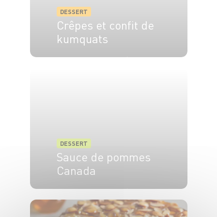
DESSERT
Crêpes et confit de
kumquats
4 pers.
30 min
2 min
DESSERT
Sauce de pommes
Canada
6 pers.
15 min
15 min