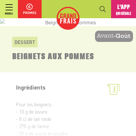
L'APP
PROMOS
QUI RÉGALE
MENU
DESSERT
BEIGNETS AUX POMMES
Ingrédients
Pour les beignets :
- 10 g de levure
- 8 cl de lait tiède
- 270 g de farine
- 35 g de sucre en poudre