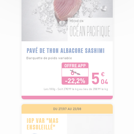
PÊCHÉ EN
OCÉAN PACIFIQUE
PAVÉ DE THON ALBACORE SASHIMI
Barquette de poids variable
OFFRE APP
5
6
€
€
48
-22,2%
04
Les 180g - Soit 27€99 le kg au lieu de 35€99 le kg
DU 27/07 AU 23/08
IGP VAR "MAS
ENSOLEILLÉ"