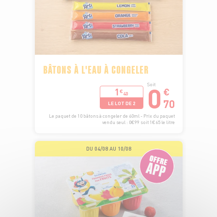
BÂTONS À L'EAU À CONGELER
0
Soit
1
€
€
40
70
LE LOT DE 2
Le paquet de 10 bâtons à congeler de 60ml - Prix du paquet
vendu seul : 0€99 soit 1€65 le litre
DU 04/08 AU 10/08