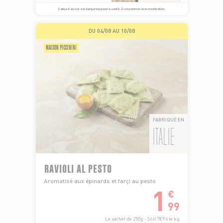
L’abus d’alcool est dangereux pour la santé. À consommer avec modération.
DU 04/08 AU 10/08
MAISON PICCININI
FABRIQUÉ EN
ITALIE
RAVIOLI AL PESTO
Aromatisé aux épinards et farçi au pesto
1
€
99
Le sachet de 250g - Soit 7€96 le kg