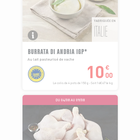
FABRIQUÉE EN
ITALIE
BURRATA DI ANDRIA IGP*
Au lait pasteurisé de vache
10
€
00
Le colis de 4 pots de 150 g - Soit 16€67 le kg
DU 04/08 AU 09/08