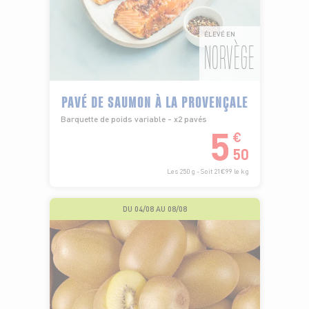
ÉLEVÉ EN
NORVÈGE
PAVÉ DE SAUMON À LA PROVENÇALE
Barquette de poids variable - x2 pavés
5
€
50
Les 250 g - Soit 21€99 le kg
DU 04/08 AU 08/08