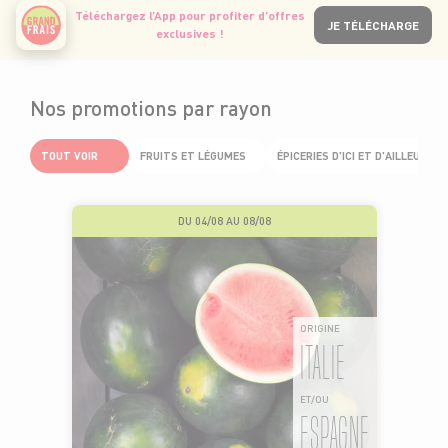
Téléchargez l’App pour profiter d’offres
JE TÉLÉCHARGE
exclusives !
Nos promotions par rayon
TOUT VOIR
FRUITS ET LÉGUMES
ÉPICERIES D'ICI ET D'AILLEURS
DU 04/08 AU 08/08
ORIGINE
ITALIE
ET/OU
ESPAGNE