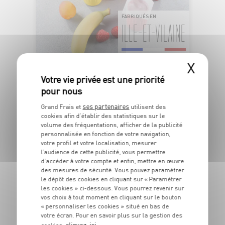
FABRIQUÉS EN
ILLE-ET-VILAINE
X
FROMAGE FRAIS AUX FRUITS
Banane, Abricot et Framboise
OFFRE APP
1
ses partenaires
Grand Frais et
utilisent des
€
cookies afin d’établir des statistiques sur le
29
volume des fréquentations, afficher de la publicité
personnalisée en fonction de votre navigation,
Le lot de 6x60g - Soit 3€58 le kg
votre profil et votre localisation, mesurer
l’audience de cette publicité, vous permettre
d’accéder à votre compte et enfin, mettre en œuvre
des mesures de sécurité. Vous pouvez paramétrer
DU 04/08 AU 09/08
le dépôt des cookies en cliquant sur « Paramétrer
les cookies » ci-dessous. Vous pourrez revenir sur
vos choix à tout moment en cliquant sur le bouton
« personnaliser les cookies » situé en bas de
votre écran. Pour en savoir plus sur la gestion des
cliquez-ici