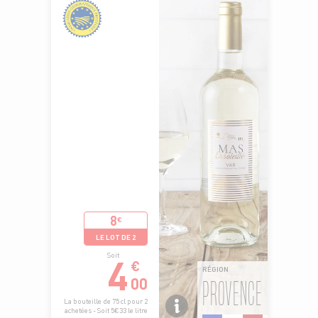
8
€
LE LOT DE 2
4
Soit
€
RÉGION
00
PROVENCE
La bouteille de 75 cl pour 2
achetées - Soit 5€33 le litre