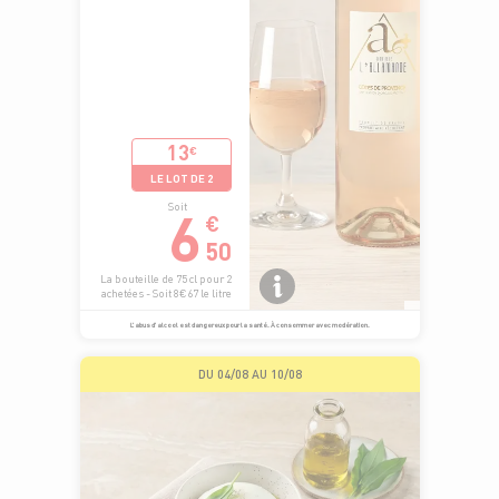
13
€
LE LOT DE 2
6
Soit
€
50
La bouteille de 75 cl pour 2
achetées - Soit 8€67 le litre
L’abus d’alcool est dangereux pour la santé. À consommer avec modération.
DU 04/08 AU 10/08