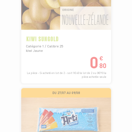
ORIGINE
NOUVELLE-ZÉLANDE
KIWI SUNGOLD
Catégorie 1 / Calibre 25
kiwi Jaune
0
€
80
La pièce - Si acheté en lot de 2 - soit 1€60 le lot de 2 ou 0€90 la
pièce achetée seule
DU 27/07 AU 09/08