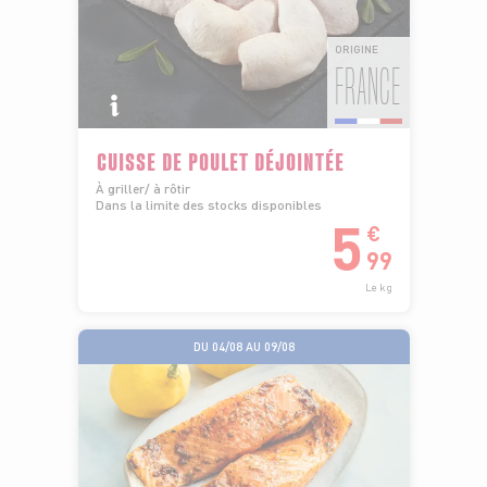
ORIGINE
FRANCE
CUISSE DE POULET DÉJOINTÉE
À griller/ à rôtir
Dans la limite des stocks disponibles
5
€
99
Le kg
DU 04/08 AU 09/08