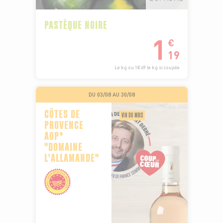
PASTÈQUE NOIRE
1
€
19
Le kg ou 1€69 le kg si coupée
DU 03/08 AU 30/08
CÔTES DE
VIN DU MOIS
PROVENCE
AOP*
"DOMAINE
L'ALLAMANDE"