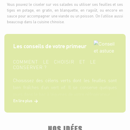
Vous pouvez le ciseler sur vos salades ou utiliser ses feuilles et ses
tiges en potage, en gratin, en blanquette, en ragoût, ou encore en
sauce pour accompagner une viande ou un poisson. On l’utilise aussi
beaucoup dans la cuisine chinoise.
Les conseils de votre primeur
COMMENT LE CHOISIR ET LE
CONSERVER ?
Choisissez des céleris verts dont les feuilles sont
bien fraîches d’un vert vif. Il se conserve quelques
jours dans le bac à légumes de votre réfrigérateur.
En lire plus
NOS IDÉES