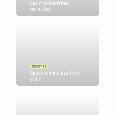
Les moules-frites
revisitées
4 pers.
45 min
15 min
RECETTE
Sauce tomate basilic et
céleri
4 pers.
20 min
30 min