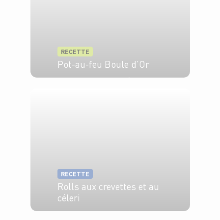
RECETTE
Pot-au-feu Boule d'Or
6 pers.
30 min
3h
RECETTE
Rolls aux crevettes et au
céleri
4 pers.
20 min
4 min