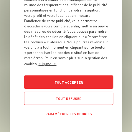
volume des fréquentations, afficher de la publicité
personnalisée en fonction de votre navigation,
Nous cherchons tous l’âme sœur. Chez Grand
votre profil et votre localisation, mesurer
Frais, soyez sûrs de
trouver le partenaire
l’audience de cette publicité, vous permettre
idéal à n’importe quel produit.
d’accéder à votre compte et enfin, mettre en œuvre
des mesures de sécurité. Vous pouvez paramétrer
le dépôt des cookies en cliquant sur « Paramétrer
les cookies » ci-dessous. Vous pourrez revenir sur
vos choix à tout moment en cliquant sur le bouton
« personnaliser les cookies » situé en bas de
votre écran. Pour en savoir plus sur la gestion des
cliquez-ici
cookies,
TOUT ACCEPTER
PRODUIT
TOUT REFUSER
Fenouil
VOIR LE PRODUIT
PARAMÉTRER LES COOKIES
POLITIQUE DE CONFIDENTIALITÉ