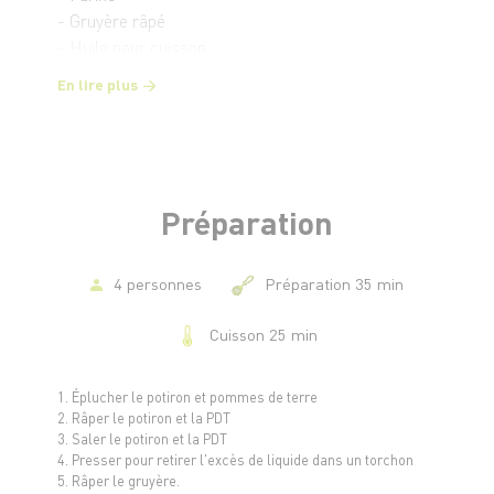
- Gruyère râpé
- Huile pour cuisson
- Yaourt grec
En lire plus
- Ciboulette
- Saumon fumé
- Sel et poivre
Préparation
4 personnes
Préparation 35 min
Cuisson 25 min
1. Éplucher le potiron et pommes de terre
2. Râper le potiron et la PDT
3. Saler le potiron et la PDT
4. Presser pour retirer l'excès de liquide dans un torchon
5. Râper le gruyère.