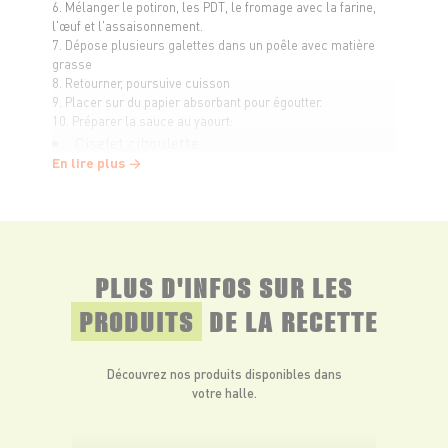
6. Mélanger le potiron, les PDT, le fromage avec la farine,
l'œuf et l'assaisonnement.
7. Dépose plusieurs galettes dans un poêle avec matière
grasse
8. Retourner, poursuive cuisson
9. Placer sur du papier absorbant pour égoutter.
10. Préparer la sauce au yaourt:
Ciselet ciboulette.
En lire plus
Presser le jus de citron.
Assaisonner la sauce.
Mélanger.
11. Déposer la sauce sur les galettes.
PLUS D'INFOS SUR LES
12. Déposer saumon fumé
13. Garnir avec la ciboulette.
PRODUITS
DE LA RECETTE
Pour vous ouvrir encore plus
Découvrez nos produits disponibles dans
l’appétit, découvrez la vidéo
votre halle.
ici
ASMR de cette recette
!