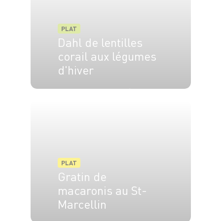
PLAT
Dahl de lentilles
corail aux légumes
d'hiver
4 pers.
15 min
20 min
PLAT
Gratin de
macaronis au St-
Marcellin