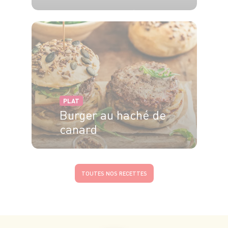
4 pers.
20 min
30 min
PLAT
Burger au haché de
canard
4 pers.
20 min
15 min
TOUTES NOS RECETTES