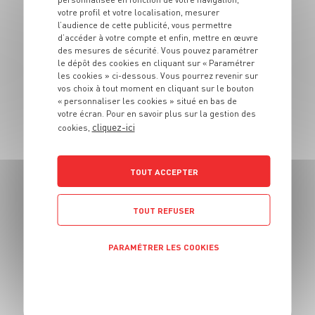
Épaule d’agneau
votre profil et votre localisation, mesurer
rôtie et sa sauce à
l’audience de cette publicité, vous permettre
d’accéder à votre compte et enfin, mettre en œuvre
la menthe
des mesures de sécurité. Vous pouvez paramétrer
le dépôt des cookies en cliquant sur « Paramétrer
4 pers.
20 min
1h30
les cookies » ci-dessous. Vous pourrez revenir sur
vos choix à tout moment en cliquant sur le bouton
« personnaliser les cookies » situé en bas de
votre écran. Pour en savoir plus sur la gestion des
cliquez-ici
cookies,
TOUT ACCEPTER
PLAT
Brochettes de
sardines farcies aux
TOUT REFUSER
herbes
PARAMÉTRER LES COOKIES
4 pers.
20 min
4 min
POLITIQUE DE CONFIDENTIALITÉ