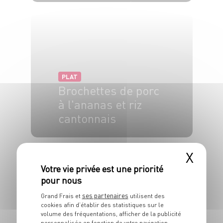
5 pers.
10 min
30 min
PLAT
Brochettes de porc
à l'ananas et riz
cantonnais
4 pers.
30 min
20 min
X
ses partenaires
Grand Frais et
utilisent des
cookies afin d’établir des statistiques sur le
PLAT
volume des fréquentations, afficher de la publicité
personnalisée en fonction de votre navigation,