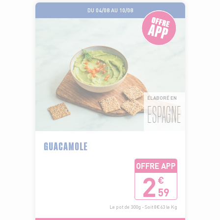
DU 04/08 AU 10/08
ÉLABORÉ EN
ESPAGNE
GUACAMOLE
OFFRE APP
2
€
59
Le pot de 300g - Soit 8€63 le Kg