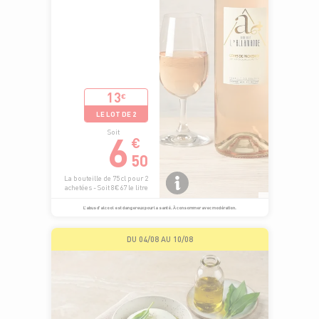
13
€
LE LOT DE 2
6
Soit
€
50
La bouteille de 75 cl pour 2
achetées - Soit 8€67 le litre
L’abus d’alcool est dangereux pour la santé. À consommer avec modération.
DU 04/08 AU 10/08