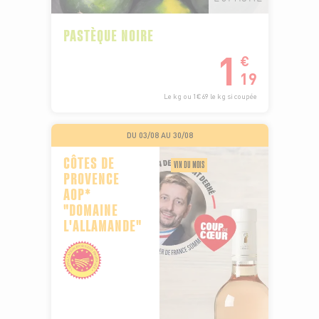
PASTÈQUE NOIRE
1
€
19
Le kg ou 1€69 le kg si coupée
DU 03/08 AU 30/08
CÔTES DE
VIN DU MOIS
PROVENCE
AOP*
"DOMAINE
L'ALLAMANDE"