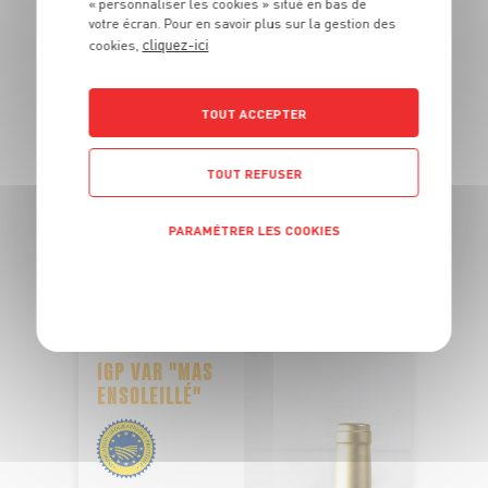
« personnaliser les cookies » situé en bas de
PÊCHÉ EN
votre écran. Pour en savoir plus sur la gestion des
OCÉAN PACIFIQUE
cliquez-ici
cookies,
PAVÉ DE THON ALBACORE SASHIMI
TOUT ACCEPTER
Barquette de poids variable
OFFRE APP
TOUT REFUSER
5
6
€
€
48
-22,2%
04
PARAMÉTRER LES COOKIES
Les 180g - Soit 27€99 le kg au lieu de 35€99 le kg
POLITIQUE DE CONFIDENTIALITÉ
DU 27/07 AU 23/08
IGP VAR "MAS
ENSOLEILLÉ"