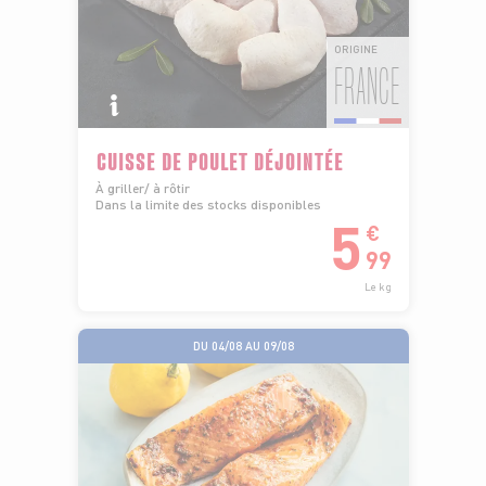
ORIGINE
FRANCE
CUISSE DE POULET DÉJOINTÉE
À griller/ à rôtir
Dans la limite des stocks disponibles
5
€
99
Le kg
DU 04/08 AU 09/08