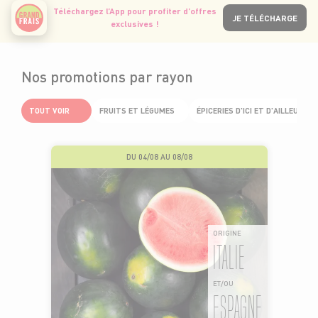
Téléchargez l’App pour profiter d’offres
JE TÉLÉCHARGE
exclusives !
Nos promotions par rayon
TOUT VOIR
FRUITS ET LÉGUMES
ÉPICERIES D'ICI ET D'AILLEURS
DU 04/08 AU 08/08
ORIGINE
ITALIE
ET/OU
ESPAGNE