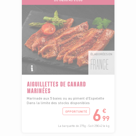
DU 04/08 AU 09/08
ÉLABORÉES EN
FRANCE
AIGUILLETTES DE CANARD
MARINÉES
Marinade aux 5 baies ou au piment d'Espelette
Dans la limite des stocks disponibles
6
€
OPPORTUNITÉ
99
La barquette de 275g - Soit 25€42 le kg