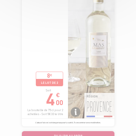
8
€
LE LOT DE 2
4
Soit
€
RÉGION
00
PROVENCE
La bouteille de 75 cl pour 2
achetées - Soit 5€33 le litre
L’abus d’alcool est dangereux pour la santé. À consommer avec modération.