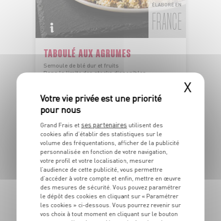
ÉLABORÉ EN
FRANCE
TABOULÉ AUX AGRUMES
Semoule de blé dur et fruits
Dans la limite des stocks disponibles
1
X
€
59
Les 100g - Soit 15€90 le kg
ses partenaires
Grand Frais et
utilisent des
cookies afin d’établir des statistiques sur le
DU 04/08 AU 10/08
volume des fréquentations, afficher de la publicité
personnalisée en fonction de votre navigation,
votre profil et votre localisation, mesurer
l’audience de cette publicité, vous permettre
d’accéder à votre compte et enfin, mettre en œuvre
des mesures de sécurité. Vous pouvez paramétrer
le dépôt des cookies en cliquant sur « Paramétrer
les cookies » ci-dessous. Vous pourrez revenir sur
vos choix à tout moment en cliquant sur le bouton