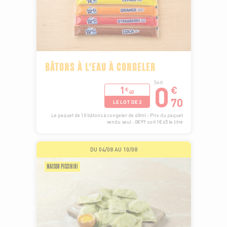
BÂTONS À L'EAU À CONGELER
0
Soit
1
€
€
40
70
LE LOT DE 2
Le paquet de 10 bâtons à congeler de 60ml - Prix du paquet
vendu seul : 0€99 soit 1€65 le litre
DU 04/08 AU 10/08
MAISON PICCININI