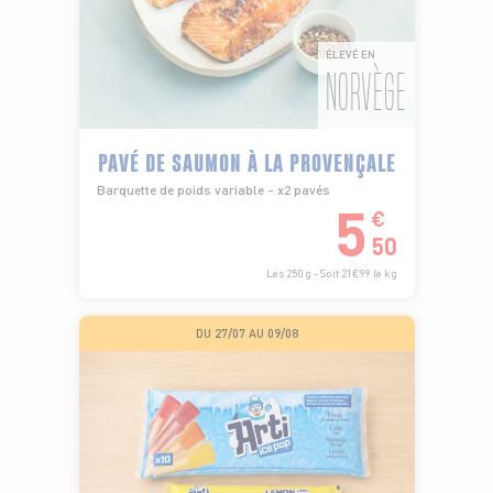
ÉLEVÉ EN
NORVÈGE
PAVÉ DE SAUMON À LA PROVENÇALE
Barquette de poids variable - x2 pavés
5
€
50
Les 250 g - Soit 21€99 le kg
DU 27/07 AU 09/08