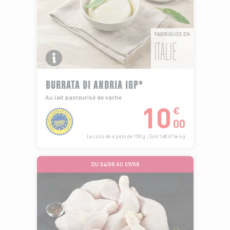
FABRIQUÉE EN
ITALIE
BURRATA DI ANDRIA IGP*
Au lait pasteurisé de vache
10
€
00
Le colis de 4 pots de 150 g - Soit 16€67 le kg
DU 04/08 AU 09/08