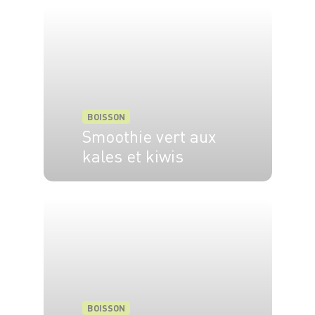
BOISSON
Smoothie vert aux
kales et kiwis
4 pers.
5 min
BOISSON