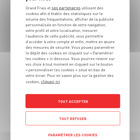
4 pers.
10 min
ses partenaires
Grand Frais et
utilisent des
cookies afin d’établir des statistiques sur le
volume des fréquentations, afficher de la publicité
personnalisée en fonction de votre navigation,
votre profil et votre localisation, mesurer
l’audience de cette publicité, vous permettre
d’accéder à votre compte et enfin, mettre en œuvre
des mesures de sécurité. Vous pouvez paramétrer
le dépôt des cookies en cliquant sur « Paramétrer
les cookies » ci-dessous. Vous pourrez revenir sur
vos choix à tout moment en cliquant sur le bouton
BOISSON
« personnaliser les cookies » situé en bas de
Mojito
votre écran. Pour en savoir plus sur la gestion des
cliquez-ici
cookies,
1 pers.
5 min
TOUT ACCEPTER
TOUT REFUSER
PARAMÉTRER LES COOKIES