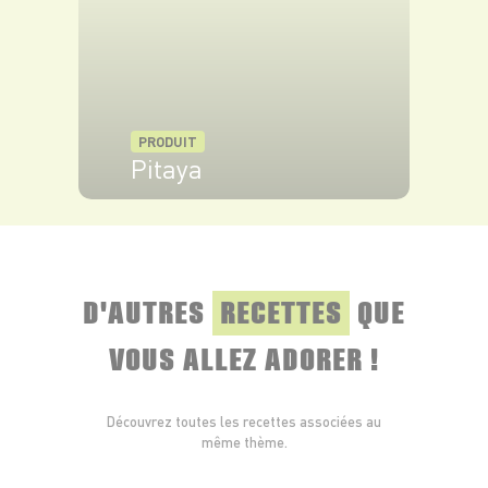
* L’abus d’alcool est dangereux pour la santé. A consommer avec
modération.
PRODUIT
Pitaya
VOIR LE PRODUIT
D'AUTRES
RECETTES
QUE
VOUS ALLEZ ADORER !
Découvrez toutes les recettes associées au
même thème.