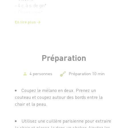
- 4 c. à s. de gin*
- Champagne*
En lire plus
Préparation
4 personnes
Préparation 10 min
Coupez le mélano en deux. Prenez un
couteau et coupez autour des bords entre la
chair et la peau.
Utilisez une cuillère parisienne pour extraire
la chair et placez-la dans un shaker. Ajoutez les