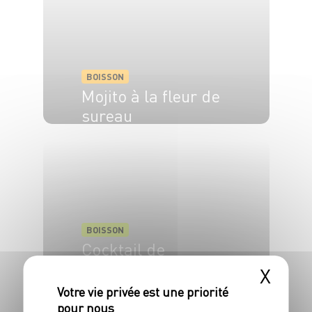
BOISSON
Mojito à la fleur de
sureau
BOISSON
Cocktail de
Champagne au
X
Mélano