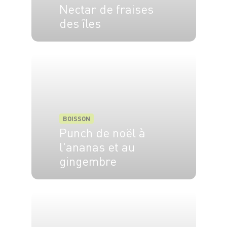
Nectar de fraises
des îles
2 pers.
10 min
BOISSON
Punch de noël à
l'ananas et au
gingembre
10 min