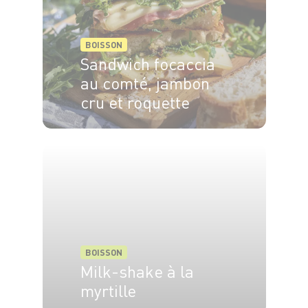
BOISSON
Sandwich focaccia
au comté, jambon
cru et roquette
4 pers.
10 min
5 min
BOISSON
Milk-shake à la
myrtille