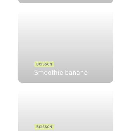
4 pers.
5 min
BOISSON
Smoothie banane
4 pers.
10 min
BOISSON