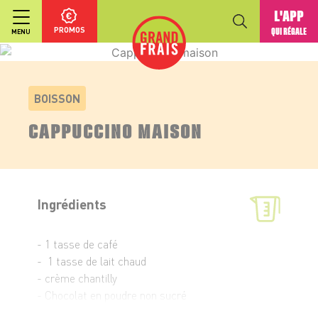
L'APP
PROMOS
QUI RÉGALE
MENU
BOISSON
CAPPUCCINO MAISON
Ingrédients
- 1 tasse de café
- 1 tasse de lait chaud
- crème chantilly
- Chocolat en poudre non sucré