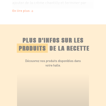
ajouter de la crème chantilly et terminer par
saupoudrer de chocolat en poudre.
En lire plus
Photo de @Chevanon Photography sur
Pexels
PLUS D'INFOS SUR LES
PRODUITS
DE LA RECETTE
Découvrez nos produits disponibles dans
votre halle.