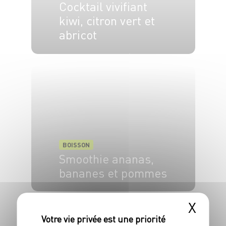
Cocktail vivifiant
kiwi, citron vert et
abricot
1 pers.
5 min
20 min
BOISSON
Smoothie ananas,
bananes et pommes
6 pers.
10 min
X