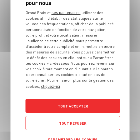
ses partenaires
Grand Frais et
utilisent des
cookies afin d’établir des statistiques sur le
volume des fréquentations, afficher de la publicité
personnalisée en fonction de votre navigation,
BOISSON
votre profil et votre localisation, mesurer
Cake petits pois,
l’audience de cette publicité, vous permettre
d’accéder à votre compte et enfin, mettre en œuvre
asperges et feta
des mesures de sécurité. Vous pouvez paramétrer
le dépôt des cookies en cliquant sur « Paramétrer
les cookies » ci-dessous. Vous pourrez revenir sur
6 pers.
20 min
40 min
vos choix à tout moment en cliquant sur le bouton
« personnaliser les cookies » situé en bas de
votre écran. Pour en savoir plus sur la gestion des
cliquez-ici
cookies,
TOUT ACCEPTER
TOUT REFUSER
BOISSON
Cappuccino maison
PARAMÉTRER LES COOKIES