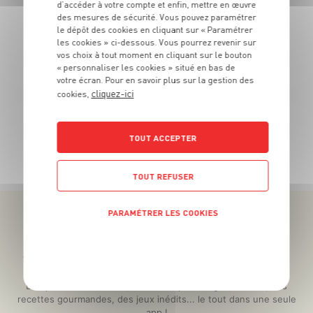
5
€
d’accéder à votre compte et enfin, mettre en œuvre
des mesures de sécurité. Vous pouvez paramétrer
99
le dépôt des cookies en cliquant sur « Paramétrer
Le kg
les cookies » ci-dessous. Vous pourrez revenir sur
vos choix à tout moment en cliquant sur le bouton
Le kg
« personnaliser les cookies » situé en bas de
votre écran. Pour en savoir plus sur la gestion des
cliquez-ici
cookies,
TOUT ACCEPTER
TOUTES NOS PROMOTIONS
TOUT REFUSER
PARAMÉTRER LES COOKIES
POLITIQUE DE CONFIDENTIALITÉ
Téléchargez l’App pour profiter d’offres exclusives !
Des promos exclusives, des récompenses généreuses, des
recettes gourmandes, des jeux inédits... le tout dans une seule
app !