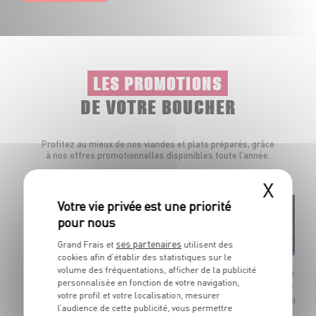
LES PROMOTIONS
DE VOTRE BOUCHER
Profitez au mieux de nos viandes et plats préparés, grâce
à nos offres promotionnelles disponibles toute l’année.
X
Origine
Préparée sur pla
ses partenaires
Grand Frais et
utilisent des
France
Par votre bouche
cookies afin d’établir des statistiques sur le
volume des fréquentations, afficher de la publicité
Cuisse de poulet déjointée
Côte de porc 
personnalisée en fonction de votre navigation,
À griller/ à rôtir
Marinade selon
votre profil et votre localisation, mesurer
Dans la limite des stocks disponibles
Dans la limite
l’audience de cette publicité, vous permettre