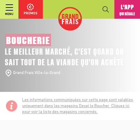
L'APP
PROMOS
QUI RÉGALE
MENU
BOUCHERIE
LE MEILLEUR MARCHÉ, C'EST QUAND ON
SAIT TOUT DE LA VIANDE QU'ON ACHÈTE
Grand Frais Ville-la-Grand
Les informations communiquées sur cette page sont valables
uniquement dans les magasins Despi le Boucher.
Cliquez ici
pour voir la liste des magasins concernés.