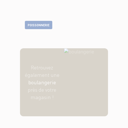
POISSONNERIE
Retrouvez
également une
boulangerie
près de votre
magasin !