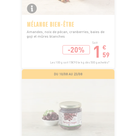
MÉLANGE BIEN-ÊTRE
Amandes, noix de pécan, cranberries, baies de
goji et mûres blanches
1
Soit
€
-20%
59
Les 100 g soit 15€90 le kg dès 500 g achetés*
DU 10/08 AU 23/08