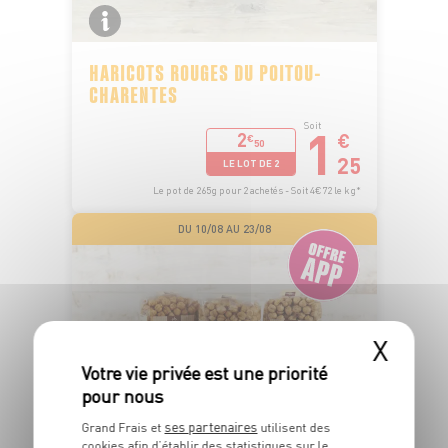
HARICOTS ROUGES DU POITOU-
CHARENTES
1
Soit
2
€
€
50
25
LE LOT DE 2
Le pot de 265g pour 2 achetés - Soit 4€72 le kg*
DU 10/08 AU 23/08
X
ses partenaires
Grand Frais et
utilisent des
cookies afin d’établir des statistiques sur le