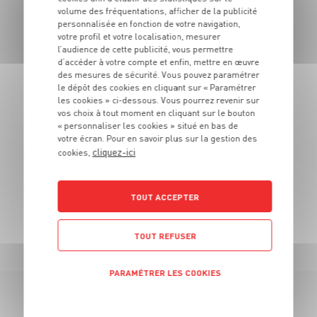
volume des fréquentations, afficher de la publicité
personnalisée en fonction de votre navigation,
POIS CHICHES GRILLÉS APÉRO&CO
votre profil et votre localisation, mesurer
l’audience de cette publicité, vous permettre
Barbecue / Chili Lime / Poivre & Citron
d’accéder à votre compte et enfin, mettre en œuvre
des mesures de sécurité. Vous pouvez paramétrer
OFFRE APP
2
3
Soit
le dépôt des cookies en cliquant sur « Paramétrer
€
€
49
les cookies » ci-dessous. Vous pourrez revenir sur
-0,50€
99
vos choix à tout moment en cliquant sur le bouton
« personnaliser les cookies » situé en bas de
Le paquet de 350g soit 8€54 le kg - au lieu de 9€97 le kg
votre écran. Pour en savoir plus sur la gestion des
cliquez-ici
cookies,
TOUT ACCEPTER
TOUTES NOS PROMOTIONS
TOUT REFUSER
PARAMÉTRER LES COOKIES
POLITIQUE DE CONFIDENTIALITÉ
LES MAGASINS