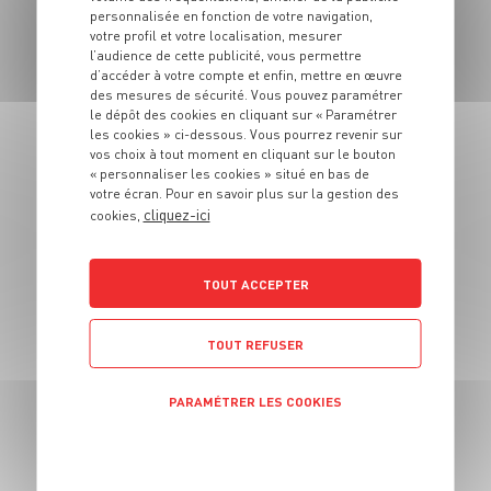
personnalisée en fonction de votre navigation,
votre profil et votre localisation, mesurer
l’audience de cette publicité, vous permettre
d’accéder à votre compte et enfin, mettre en œuvre
des mesures de sécurité. Vous pouvez paramétrer
RECETTE
le dépôt des cookies en cliquant sur « Paramétrer
Tataki de thon aux
les cookies » ci-dessous. Vous pourrez revenir sur
cacahuètes et salade
vos choix à tout moment en cliquant sur le bouton
d'herbes
« personnaliser les cookies » situé en bas de
votre écran. Pour en savoir plus sur la gestion des
cliquez-ici
4 pers.
25 min
1 min
cookies,
TOUT ACCEPTER
TOUT REFUSER
PARAMÉTRER LES COOKIES
RECETTE
Galettes de thon aux
POLITIQUE DE CONFIDENTIALITÉ
herbes