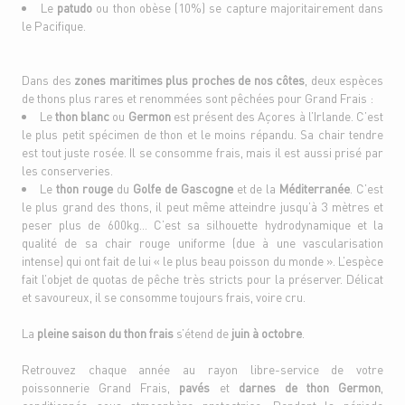
Le
patudo
ou thon obèse (10%) se capture majoritairement dans
le Pacifique.
Dans des
zones maritimes plus proches de nos côtes
, deux espèces
de thons plus rares et renommées sont pêchées pour Grand Frais :
Le
thon blanc
ou
Germon
est présent des Açores à l’Irlande. C’est
le plus petit spécimen de thon et le moins répandu. Sa chair tendre
est tout juste rosée. Il se consomme frais, mais il est aussi prisé par
les conserveries.
Le
thon rouge
du
Golfe de Gascogne
et de la
Méditerranée
. C’est
le plus grand des thons, il peut même atteindre jusqu’à 3 mètres et
peser plus de 600kg… C’est sa silhouette hydrodynamique et la
qualité de sa chair rouge uniforme (due à une vascularisation
intense) qui ont fait de lui « le plus beau poisson du monde ». L’espèce
fait l’objet de quotas de pêche très stricts pour la préserver. Délicat
et savoureux, il se consomme toujours frais, voire cru.
La
pleine saison du thon frais
s’étend de
juin à octobre
.
Retrouvez chaque année au rayon libre-service de votre
poissonnerie Grand Frais,
pavés
et
darnes de thon Germon
,