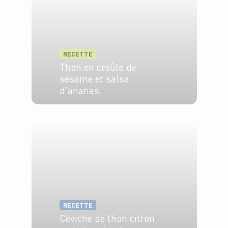
RECETTE
Thon en croûte de
sésame et salsa
d'ananas
6 pers.
1h30
5 min
RECETTE
Ceviche de thon citron