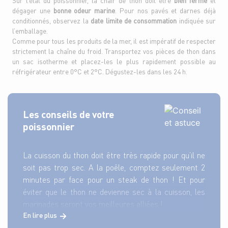
Sur l’étal du poissonnier, la chair de thon doit être
bien ferme
et
dégager une
bonne odeur marine
. Pour nos pavés et darnes déjà
conditionnés, observez la
date limite de consommation
indiquée sur
l’emballage.
Comme pour tous les produits de la mer, il est impératif de respecter
strictement la chaîne du froid. Transportez vos pièces de thon dans
un sac isotherme et placez-les le plus rapidement possible au
réfrigérateur entre 0°C et 2°C. Dégustez-les dans les 24 h.
Les conseils de votre
poissonnier
La cuisson du thon doit être très rapide pour qu’il ne
soit pas trop sec. A la poêle, comptez seulement 2
minutes par face pour un steak de thon ! Et pour
éviter que le thon ne devienne sec à la cuisson, les
marinades seront vos meilleures alliées !
En lire plus