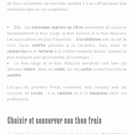
de thon recouvertes de marinade pendant 2 h au réfrigérateur, bien
emballées dans un sac congélation.
Cru
: les
marinades express au citron
permettent de savourer
instantanément le thon rouge, le thon Germon et le thon Albacore.
Les associations les plus fréquentes :
à la tahitienne
avec du lait de
coco, façon
ceviche
péruvien à la coriandre, mais aussi en
carpaccios
ou en
tartares
à la méditerranéenne (basilic, tomate) ou
plus exotiques avec de la menthe, de la mangue…
Le thon rouge et le thon Albacore extrafrais sont bien sûr
délicieux
nature
: dans vos
makis
, sur vos
sushis
ou bien tranchés en
sashimi
.
Lorsque les premiers frimas reviennent, vous renouez avec les
cuissons en
cocote
: à la
catalane
ou à la
basquaise
selon vos
préférences.
Choisir et conserver son thon frais