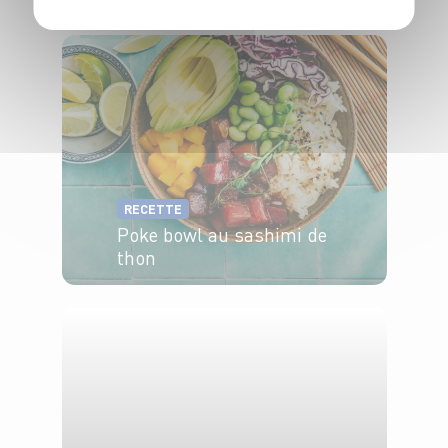
4 pers.
15 min
35 min
RECETTE
Poke bowl au sashimi de
thon
4 pers.
25min
5min