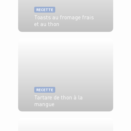
RECETTE
Toasts au fromage frais
et au thon
6 pers.
20 min
5 min
RECETTE
Tartare de thon à la
mangue
4 pers.
15 min