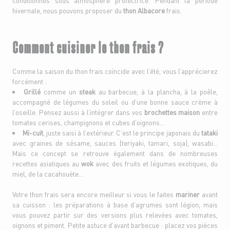
conditionnés sous atmosphère protectrice. Pendant la période
hivernale, nous pouvons proposer du
thon Albacore
frais.
Comment cuisiner le thon frais ?
Comme la saison du thon frais coïncide avec l’été, vous l’apprécierez
forcément :
Grillé
comme un
steak
au barbecue, à la plancha, à la poêle,
accompagné de légumes du soleil ou d’une bonne sauce crème à
l’oseille. Pensez aussi à l’intégrer dans vos
brochettes maison
entre
tomates cerises, champignons et cubes d’oignons...
Mi-cuit
, juste saisi à l’extérieur. C’est le principe japonais du
tataki
avec graines de sésame, sauces (teriyaki, tamari, soja), wasabi…
Mais ce concept se retrouve également dans de nombreuses
recettes asiatiques au
wok
avec des fruits et légumes exotiques, du
miel, de la cacahouète…
Votre thon frais sera encore meilleur si vous le faites
mariner
avant
sa cuisson : les préparations à base d’agrumes sont légion, mais
vous pouvez partir sur des versions plus relevées avec tomates,
oignons et piment. Petite astuce d’avant barbecue : placez vos pièces