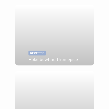
RECETTE
Poke bowl au thon épicé
4 pers.
20 min