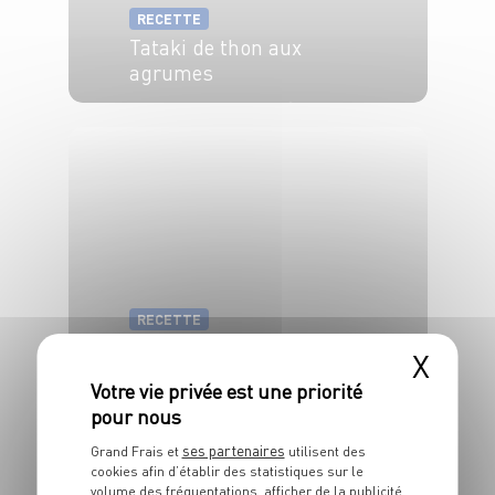
RECETTE
Tataki de thon aux
agrumes
4 pers.
30 min
15 min
RECETTE
Thon aux saveurs
X
asiatiques
4 pers.
20 min
30 min
ses partenaires
Grand Frais et
utilisent des
cookies afin d’établir des statistiques sur le
volume des fréquentations, afficher de la publicité