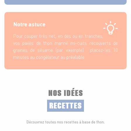
Notre astuce
Pour couper très net, en dés ou en tranches,
vos pavés de thon mariné mi-cuits recouverts de
graines de sésame (par exemple) : placez-les 10
minutes au congélateur au préalable.
NOS IDÉES
RECETTES
Découvrez toutes nos recettes à base de thon.