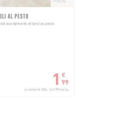
OLI AL PESTO
sé aux épinards et farçi au pesto
1
€
99
Le sachet de 250g - Soit 7€96 le kg