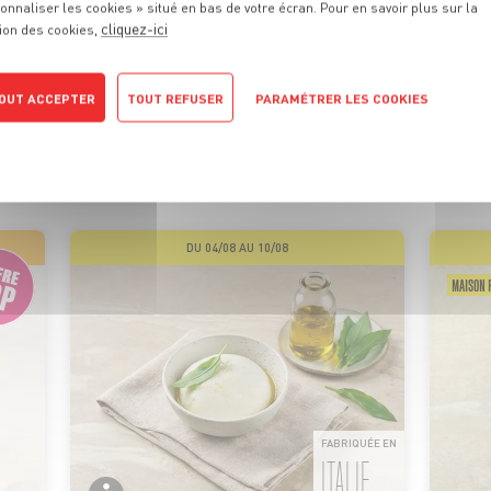
onnaliser les cookies » situé en bas de votre écran. Pour en savoir plus sur la
cliquez-ici
ion des cookies,
 PROMOTIONS
DE VOTRE MA
OUT ACCEPTER
TOUT REFUSER
PARAMÉTRER LES COOKIES
POLITIQUE DE CONFIDENTIALITÉ
ionnels sont là pour vous conseiller et vous faire profiter de
motions tous les jours. On vous promet qu’il y en aura pour tou
DU 04/08 AU 10/08
MAISON P
FABRIQUÉE EN
ITALIE