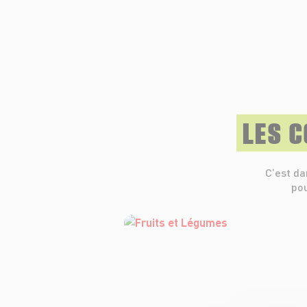
LES 
C’est da
pou