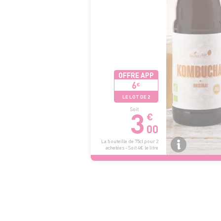
OFFRE APP
6
€
LE LOT DE 2
3
Soit
€
00
La bouteille de 75cl pour 2
achetées - Soit 4€ le litre