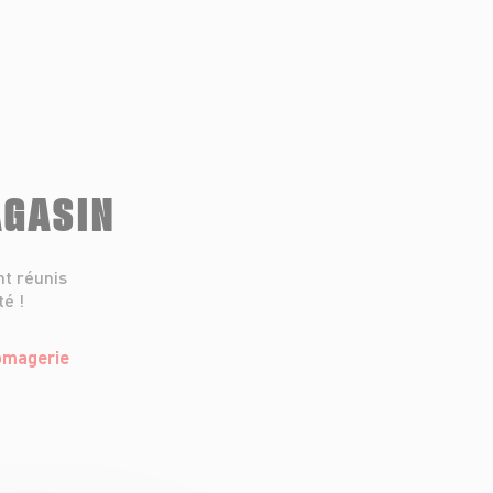
AGASIN
nt réunis
té !