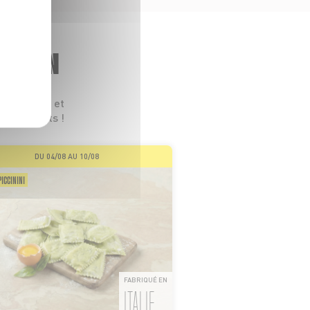
GASIN
 leurs prix et
s les goûts !
DU 04/08 AU 10/08
ICCININI
FABRIQUÉ EN
ITALIE