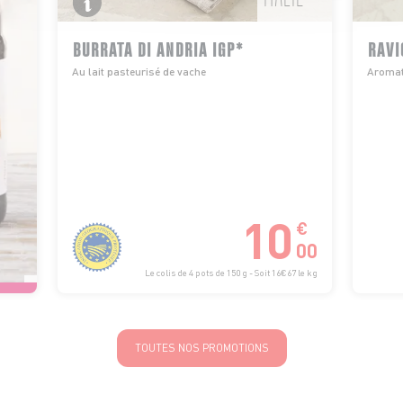
BURRATA DI ANDRIA IGP*
RAVI
Au lait pasteurisé de vache
Aromati
10
€
00
Le colis de 4 pots de 150 g - Soit 16€67 le kg
TOUTES NOS PROMOTIONS