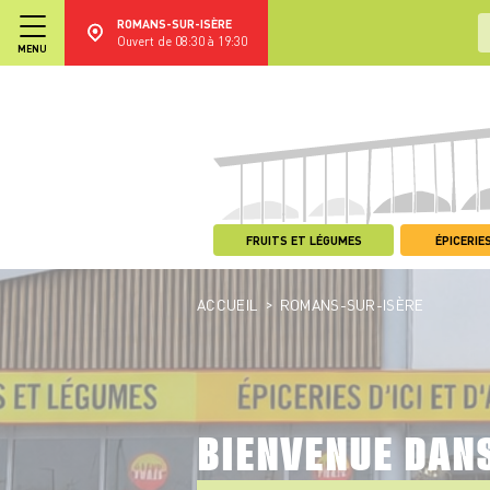
ROMANS-SUR-ISÈRE
Ouvert de 08:30 à 19:30
MENU
FRUITS ET LÉGUMES
ÉPICERIES
>
ACCUEIL
ROMANS-SUR-ISÈRE
BIENVENUE DAN