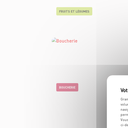
FRUITS ET LÉGUMES
BOUCHERIE
Gran
volu
navi
perm
Vous
ci-d