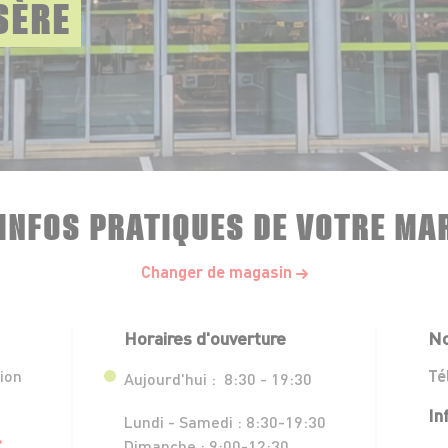
SÈRE
 INFOS PRATIQUES DE VOTRE MA
Changer de magasin
Horaires d'ouverture
No
ion
Té
Aujourd'hui :
8:30 - 19:30
In
Lundi - Samedi :
8:30-19:30
Dimanche :
9:00-12:30