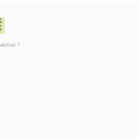
É
abituel ?