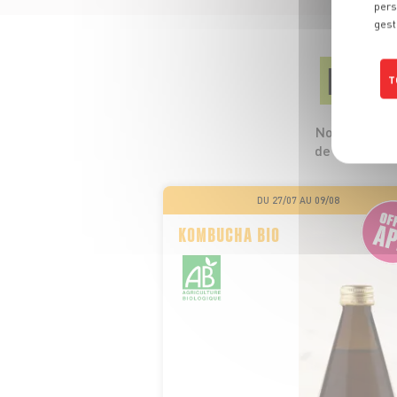
pers
gest
LES
T
Nos 5 profess
de leurs pro
DU 27/07 AU 09/08
KOMBUCHA BIO