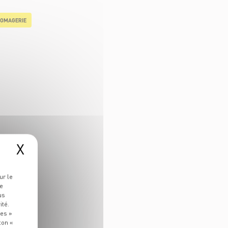
OMAGERIE
X
ur le
re
us
ité.
ies »
ton «