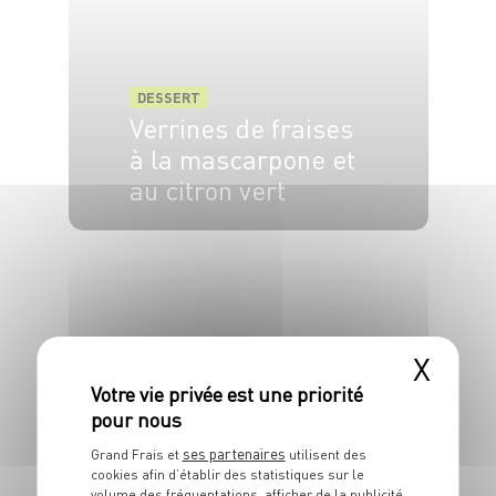
DESSERT
Verrines de fraises
à la mascarpone et
au citron vert
4 pers.
20 min
X
DESSERT
Tarte fine pommes
ses partenaires
Grand Frais et
utilisent des
cookies afin d’établir des statistiques sur le
vanille
volume des fréquentations, afficher de la publicité