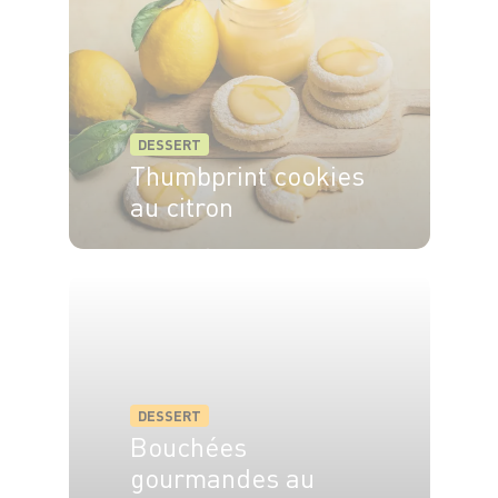
DESSERT
Thumbprint cookies
au citron
30min
25min
DESSERT
Bouchées
gourmandes au