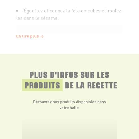
Égouttez et coupez la feta en cubes et roulez-
les dans le sésame.
Montez le tout sur des pics à brochette en
En lire plus
alternant les cubes de pastèque, les tomates
cerise, le speck et les cubes de feta. Servez bien
frais.
PLUS D'INFOS SUR LES
PRODUITS
DE LA RECETTE
Découvrez nos produits disponibles dans
votre halle.