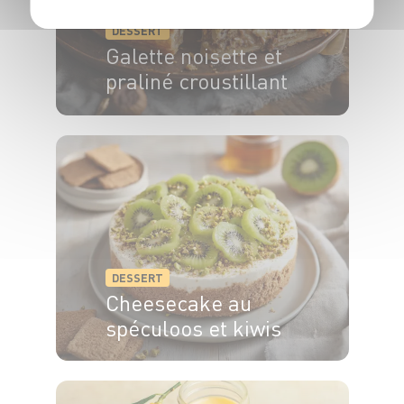
DESSERT
Galette noisette et
praliné croustillant
6 pers.
1h
35 min
DESSERT
Cheesecake au
spéculoos et kiwis
8 pers.
40 min