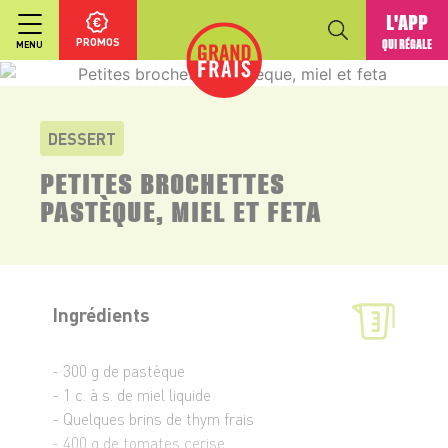
L'APP
PROMOS
QUI RÉGALE
MENU
DESSERT
PETITES BROCHETTES
PASTÈQUE, MIEL ET FETA
Ingrédients
- 300 g de pastèque
- 1 c. à s. de miel liquide
- Quelques brins de thym frais
- 400 g de tomates cerise