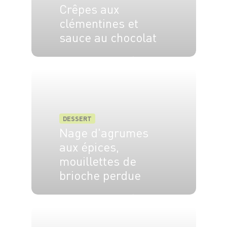
Crêpes aux
clémentines et
sauce au chocolat
4 pers.
20 min
20 min
DESSERT
Nage d'agrumes
aux épices,
mouillettes de
brioche perdue
4 pers.
20 min
8 min