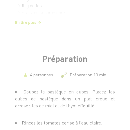
- 200 g de feta
- 2 c. à s. de sésame doré
- Quelques tranches de speck
En lire plus
Préparation
4 personnes
Préparation 10 min
Coupez la pastèque en cubes. Placez les
cubes de pastèque dans un plat creux et
arrosez-les de miel et de thym effeuillé.
Rincez les tomates cerise à l’eau claire.