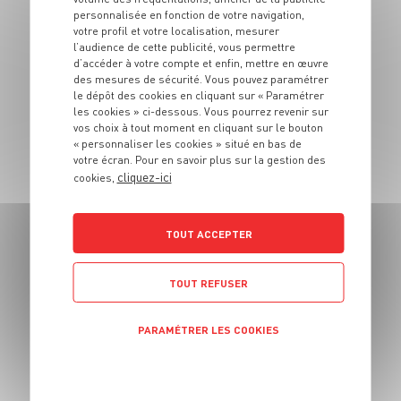
personnalisée en fonction de votre navigation,
votre profil et votre localisation, mesurer
6 pers.
20 min
30 min
l’audience de cette publicité, vous permettre
d’accéder à votre compte et enfin, mettre en œuvre
des mesures de sécurité. Vous pouvez paramétrer
le dépôt des cookies en cliquant sur « Paramétrer
les cookies » ci-dessous. Vous pourrez revenir sur
vos choix à tout moment en cliquant sur le bouton
« personnaliser les cookies » situé en bas de
votre écran. Pour en savoir plus sur la gestion des
cliquez-ici
cookies,
DESSERT
Tartelettes aux
clémentines
TOUT ACCEPTER
6 pers.
25 min
35 min
TOUT REFUSER
PARAMÉTRER LES COOKIES
POLITIQUE DE CONFIDENTIALITÉ