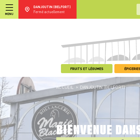
DANJOUTIN (BELFORT)
Fermé actuellement
MENU
FRUITS ET LÉGUMES
ÉPICERIES
>
ACCUEIL
DANJOUTIN (BELFORT)
BIENVENUE DAN