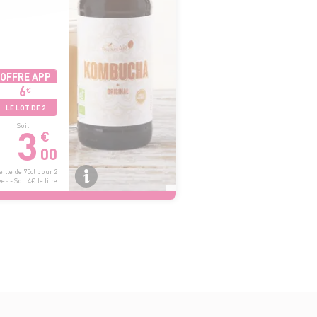
OFFRE APP
6
€
LE LOT DE 2
3
Soit
€
00
ille de 75cl pour 2
es - Soit 4€ le litre