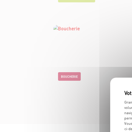
BOUCHERIE
Gran
volu
navi
perm
Vous
ci-d