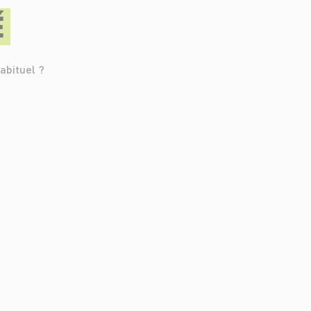
É
abituel ?