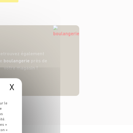
etrouvez également
ne
boulangerie
près de
votre magasin !
X
ur le
re
us
ité.
ies »
ton «