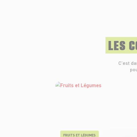
LES 
C’est da
pou
FRUITS ET LÉGUMES