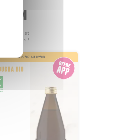
GASIN
 leurs prix et
s les goûts !
DU 27/07 AU 09/08
UCHA BIO