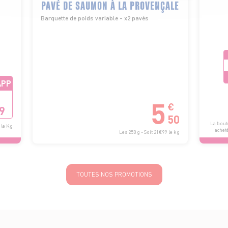
PAVÉ DE SAUMON À LA PROVENÇALE
Barquette de poids variable - x2 pavés
APP
5
€
9
50
La boute
 le Kg
acheté
Les 250 g - Soit 21€99 le kg
TOUTES NOS PROMOTIONS