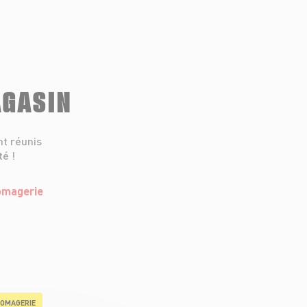
AGASIN
nt réunis
té !
OMAGERIE