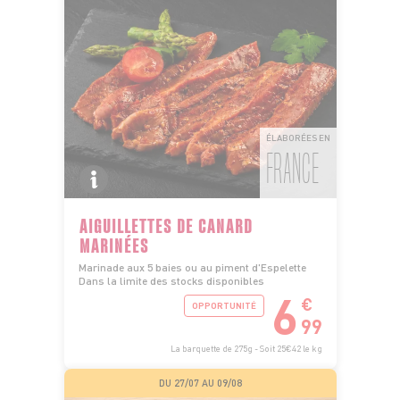
ÉLABORÉES EN
FRANCE
AIGUILLETTES DE CANARD
MARINÉES
Marinade aux 5 baies ou au piment d'Espelette
Dans la limite des stocks disponibles
6
€
OPPORTUNITÉ
99
La barquette de 275g - Soit 25€42 le kg
DU 27/07 AU 09/08