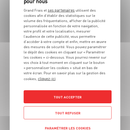
ses partenaires
TOUTES NOS PROMOTIONS
Grand Frais et
utilisent des
cookies afin d’établir des statistiques sur le
volume des fréquentations, afficher de la publicité
personnalisée en fonction de votre navigation,
votre profil et votre localisation, mesurer
l’audience de cette publicité, vous permettre
d’accéder à votre compte et enfin, mettre en œuvre
LES MAGASINS
des mesures de sécurité. Vous pouvez paramétrer
le dépôt des cookies en cliquant sur « Paramétrer
À PROXIMITÉ
les cookies » ci-dessous. Vous pourrez revenir sur
vos choix à tout moment en cliquant sur le bouton
« personnaliser les cookies » situé en bas de
votre écran. Pour en savoir plus sur la gestion des
Vous souhaitez connaitre les magasins proches de votre
cliquez-ici
cookies,
Grand Frais habituel ? Trouvez ci-dessous ceux qui sont les
plus proches !
TOUT ACCEPTER
TOUT REFUSER
PARAMÉTRER LES COOKIES