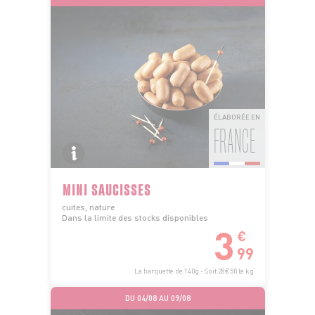
ÉLABORÉE EN
FRANCE
MINI SAUCISSES
cuites, nature
Dans la limite des stocks disponibles
3
€
99
La barquette de 140g - Soit 28€50 le kg
DU 04/08 AU 09/08