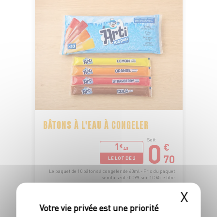
BÂTONS À L'EAU À CONGELER
0
Soit
1
€
€
40
70
LE LOT DE 2
Le paquet de 10 bâtons à congeler de 60ml - Prix du paquet
vendu seul : 0€99 soit 1€65 le litre
X