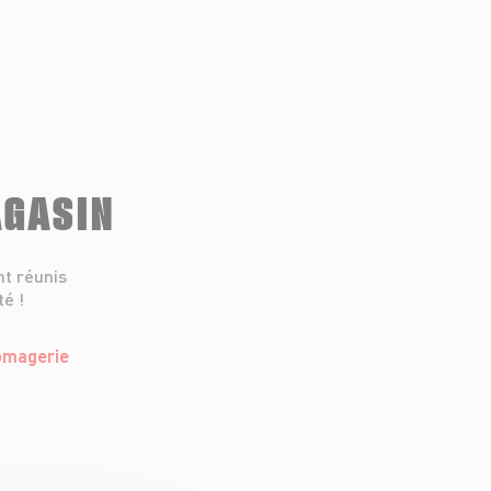
AGASIN
nt réunis
té !