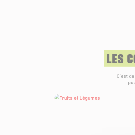
LES 
C’est da
pou