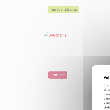
FRUITS ET LÉGUMES
BOUCHERIE
Gran
volu
navi
perm
Vous
ci-d