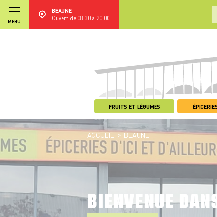
BEAUNE
Ouvert de 08:30 à 20:00
MENU
FRUITS ET LÉGUMES
ÉPICERIES
>
ACCUEIL
BEAUNE
BIENVENUE DAN