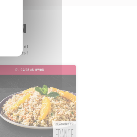
GASIN
 leurs prix et
s les goûts !
DU 04/08 AU 09/08
ÉLABORÉ EN
FRANCE