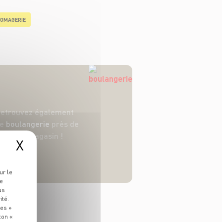
OMAGERIE
etrouvez également
ne
boulangerie
près de
votre magasin !
X
ur le
re
us
ité.
ies »
ton «