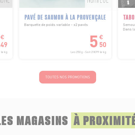
PAVÉ DE SAUMON À LA PROVENÇALE
TABO
Barquette de poids variable - x2 pavés
Semoule
Dans la
5
€
€
49
50
 le kg
Les 250 g - Soit 21€99 le kg
TOUTES NOS PROMOTIONS
LES MAGASINS
À PROXIMIT