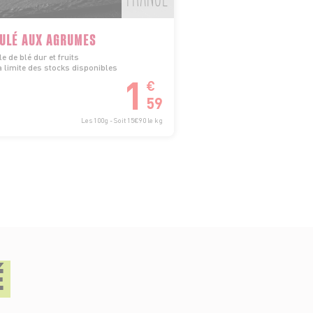
ULÉ AUX AGRUMES
 de blé dur et fruits
 limite des stocks disponibles
1
€
59
Les 100g - Soit 15€90 le kg
É