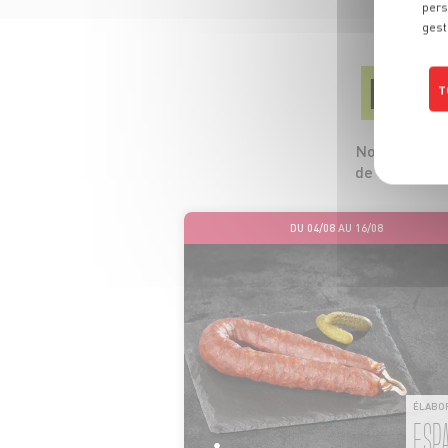
pers
gest
LES
T
Nos 5 profess
de leurs pro
DU 04/08 AU 16/08
ÉLABO
ESP