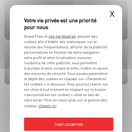
X
PRODUIT
PRODUIT
PRODUIT
PRODUIT
PRODUIT
TOMATES
OLIVES
BEAUFORT AOP
CÔTE DE BŒUF
MOULES DE BOUCHOT AOP DE LA BAIE DU MONT-SAINT-
MICHEL
ses partenaires
Grand Frais et
utilisent des
cookies afin d’établir des statistiques sur le
volume des fréquentations, afficher de la publicité
personnalisée en fonction de votre navigation,
votre profil et votre localisation, mesurer
RECETTE
ACTUALITE
RECETTE
RECETTE
RECETTE
l’audience de cette publicité, vous permettre
BRUSCHETTA FRAISES TOMATES MOZZA
L’HUILE QUI FAIT TOUTE LA DIFFÉRENCE !
SALADE MOZZARELLA, PÊCHE ET AVOCAT
CÔTE DE BOEUF AU ROQUEFORT
BROCHETTES DE SARDINES ET SAUCE À LA MENTHE
d’accéder à votre compte et enfin, mettre en œuvre
des mesures de sécurité. Vous pouvez paramétrer
le dépôt des cookies en cliquant sur « Paramétrer
les cookies » ci-dessous. Vous pourrez revenir sur
vos choix à tout moment en cliquant sur le bouton
« personnaliser les cookies » situé en bas de
votre écran. Pour en savoir plus sur la gestion des
cliquez-ici
cookies,
TOUT ACCEPTER