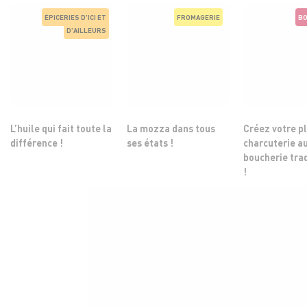
ÉPICERIES D'ICI ET
FROMAGERIE
BO
D'AILLEURS
L’huile qui fait toute la
La mozza dans tous
Créez votre p
différence !
ses états !
charcuterie a
boucherie tra
!